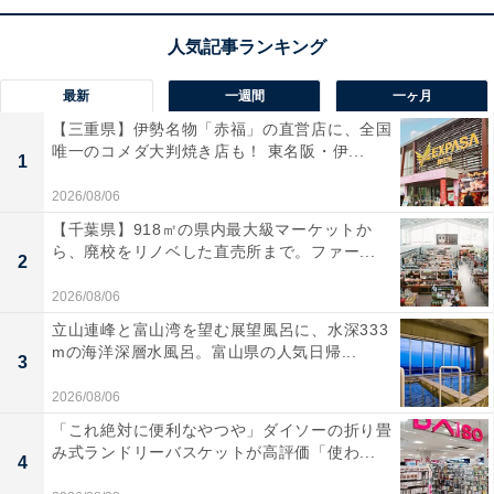
開いたヘッド部分にシートを挟む
シートはドライタイプでもウエットタイプでもOK。ヘッ
最新
一週間
一ヶ月
ド部分は奥行8.6cmほどで、一般的なお掃除シートのサ
【三重県】伊勢名物「赤福」の直営店に、全国
イズの半分がちょうど合うサイズです。
唯一のコメダ大判焼き店も！ 東名阪・伊...
1
2026/08/06
【千葉県】918㎡の県内最大級マーケットか
ら、廃校をリノベした直売所まで。ファー...
2
2026/08/06
立山連峰と富山湾を望む展望風呂に、水深333
mの海洋深層水風呂。富山県の人気日帰...
3
2026/08/06
「これ絶対に便利なやつや」ダイソーの折り畳
み式ランドリーバスケットが高評価「使わ...
4