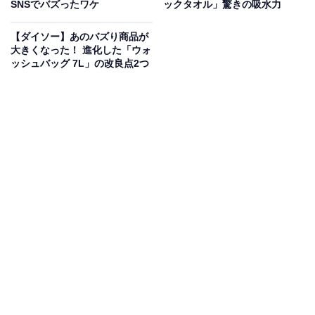
SNSでバズったワケ
ックタオル」驚きの吸水力
になり、狭いトイレの個室などでも奥の方まで掃除しや
すいサイズです。
【ダイソー】あのバズり商品が
大きくなった！ 進化した「ウォ
ッシュバッグ 7L」の改良点2つ
ヘッド部分が開き、ここにお掃除シートを挟んで使いま
す。