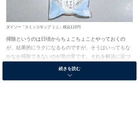
ダイソー「スミッコモップ ミニ」税込110円
掃除というのは日頃からちょこちょことやっておくの
が、結果的にラクになるものですが、そうはいってもな
かなか掃除できないのが世の常です。それを解決に近づ
けてくれるのが、「掃除道具をあらゆる場所に置いてお
続きを読む
く」ことと、「掃除箇所・汚れに合わせた掃除道具を準
備すること」になります。
そこでおすすめなのが、DAISO（以下、ダイソー）で買
える「スミッコモップ ミニ」（税込110円）です。掃除
がしにくい部屋の隅もラクラク。1個110円なので、家中
のあちこちに置いても少ない支出で済みます。