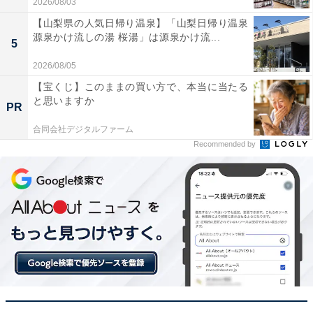
2026/08/03
【山梨県の人気日帰り温泉】「山梨日帰り温泉
一般的なお掃除シートを半分にカットするといい
源泉かけ流しの湯 桜湯」は源泉かけ流...
5
2026/08/05
【宝くじ】このままの買い方で、本当に当たる
と思いますか
PR
合同会社デジタルファーム
Recommended by
驚くほどに隅っこの掃除がラクラク！