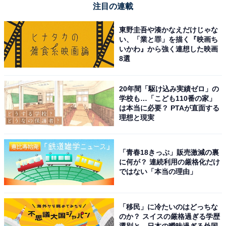
注目の連載
東野圭吾や湊かなえだけじゃな
い、「業と罪」を描く『映画ち
いかわ』から強く連想した映画
8選
20年間「駆け込み実績ゼロ」の
学校も…「こども110番の家」
は本当に必要？ PTAが直面する
理想と現実
「青春18きっぷ」販売激減の裏
に何が？ 連続利用の厳格化だけ
ではない「本当の理由」
ほこりが集まりやすい部屋の隅の掃除もラク
ほこりは部屋の隅に集まりやすいもの。壁に沿って「ス
「移民」に冷たいのはどっちな
ミッコモップ ミニ」をはわせていくと、驚くほどにほこ
のか？ スイスの厳格過ぎる学歴
選別と、日本の曖昧過ぎる外国