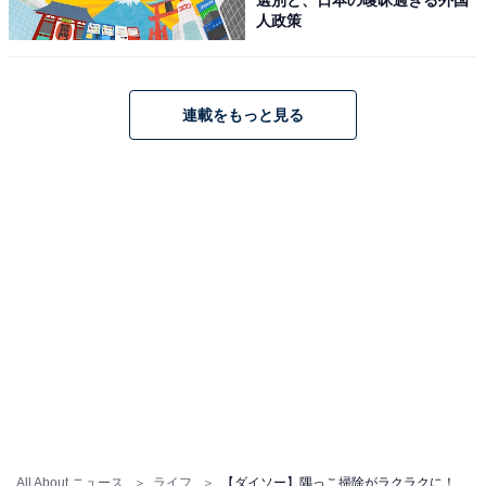
りを取ることができます。
人政策
連載をもっと見る
細い段差も
幅が狭い段差などの掃除も「スミッコモップ ミニ」を使
うと簡単にほこりが取れます。
All About ニュース
ライフ
【ダイソー】隅っこ掃除がラクラクに！ 「スミッコモップ ミニ」は家中に置いておきたい逸品