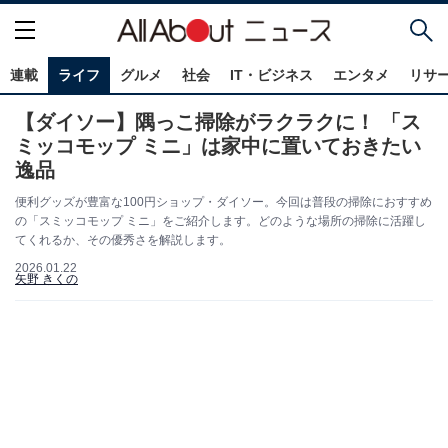
連載
ライフ
グルメ
社会
IT・ビジネス
エンタメ
リサ
【ダイソー】隅っこ掃除がラクラクに！ 「ス
ミッコモップ ミニ」は家中に置いておきたい
逸品
便利グッズが豊富な100円ショップ・ダイソー。今回は普段の掃除におすすめ
の「スミッコモップ ミニ」をご紹介します。どのような場所の掃除に活躍し
てくれるか、その優秀さを解説します。
2026.01.22
矢野 きくの