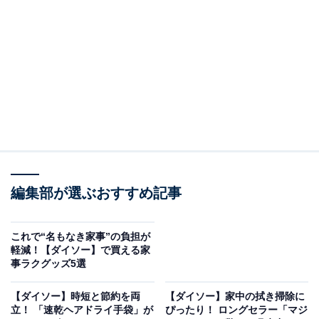
ダイソー「スミッコモップ ミニ」とは？
編集部が選ぶおすすめ記事
これで“名もなき家事”の負担が
軽減！【ダイソー】で買える家
事ラクグッズ5選
展開すると42.3cmになる
【ダイソー】時短と節約を両
【ダイソー】家中の拭き掃除に
立！ 「速乾ヘアドライ手袋」が
ぴったり！ ロングセラー「マジ
折りたたみ時は長さが23.8cmですが、展開すると42.3cm