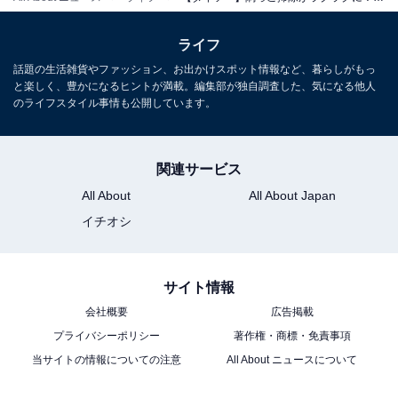
ライフ
話題の生活雑貨やファッション、お出かけスポット情報など、暮らしがもっ
と楽しく、豊かになるヒントが満載。編集部が独自調査した、気になる他人
のライフスタイル事情も公開しています。
関連サービス
All About
All About Japan
イチオシ
サイト情報
会社概要
広告掲載
高さがない場所にもおすすめ
プライバシーポリシー
著作権・商標・免責事項
「スミッコモップ ミニ」は多少の厚みがありますが、そ
当サイトの情報についての注意
All About ニュースについて
れでも掃除機のヘッドなどに比べると薄いので、高さが
ない場所の掃除にも活躍してくれますよ。