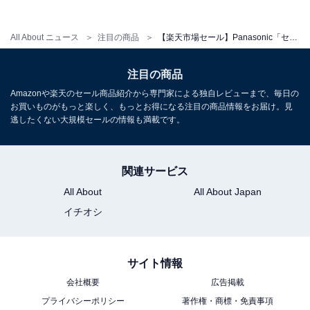
All About ニュース
注目の商品
【楽天市場セール】Panasonic「セラミックファンヒーター」が今だけ実質10％オフ！ 洗面所やトイレなどの狭い場所にも【11月18日】
注目の商品
Amazonや楽天のセール商品紹介から専門家による独自レビューまで、毎日の
お買いものがもっと楽しく、もっとお得になる注目の商品情報をお届け。見
逃したくない大規模セールの情報も満載です。
関連サービス
All About
All About Japan
イチオシ
サイト情報
会社概要
広告掲載
プライバシーポリシー
著作権・商標・免責事項