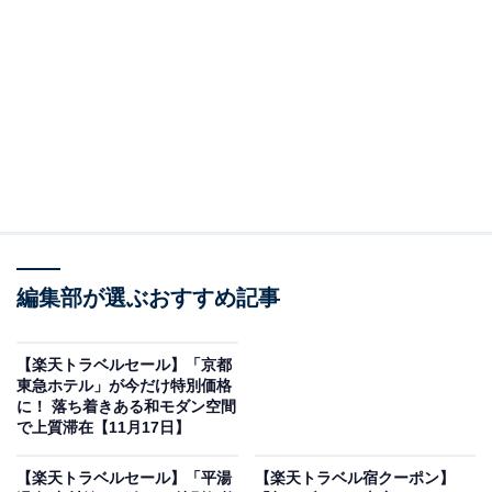
編集部が選ぶおすすめ記事
画像出典：楽天市場
Panasonicのセラミックファンヒーター「DS-FAN1200-
【楽天トラベルセール】「京都
W」は現在10％ポイントバックの対象になっています。
東急ホテル」が今だけ特別価格
そのため、通常価格9901円のところ、実質9001円で購入
に！ 落ち着きある和モダン空間
で上質滞在【11月17日】
可能です。
【楽天トラベルセール】「平湯
【楽天トラベル宿クーポン】