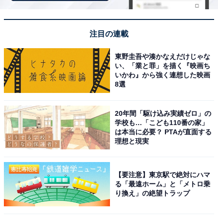
※掲載されている情報は記事公開時のものです。あらか
じめご了承ください。 また、記事中の宿泊プランを予約
注目の連載
すると、売上の一部がオールアバウトに還元されること
があります。
東野圭吾や湊かなえだけじゃな
い、「業と罪」を描く『映画ち
いかわ』から強く連想した映画
この記事の執筆者：
All About ニュース お買
8選
いもの部
20年間「駆け込み実績ゼロ」の
Amazonのセール商品から売れ筋ランキングまで、毎日のお買いも
学校も…「こども110番の家」
のがもっと楽しく、もっとお得になる情報をお届け。編集部員によ
は本当に必要？ PTAが直面する
る独自レビューなど、ここでしか手に入らない情報も満載です。
...続きを読む
理想と現実
【要注意】東京駅で絶対にハマ
る「最遠ホーム」と「メトロ乗
り換え」の絶望トラップ
こちらもおすすめ
【楽天市場セール】ブラウン「電気シェーバ