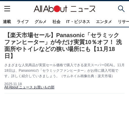
連載
ライフ
グルメ
社会
IT・ビジネス
エンタメ
リサ
【楽天市場セール】Panasonic「セラミック
ファンヒーター」が今だけ実質10％オフ！ 洗
面所やトイレなどの狭い場所にも【11月18
日】
さまざまな人気商品が実質セール価格で購入できる楽天スーパーDEAL。11月
18日は、Panasonicの「セラミックファンヒーター」がお得に購入可能で
す。詳しく紹介していきましょう。（サムネイル画像出典：楽天市場）
2025.11.18
All About ニュース お買いもの部