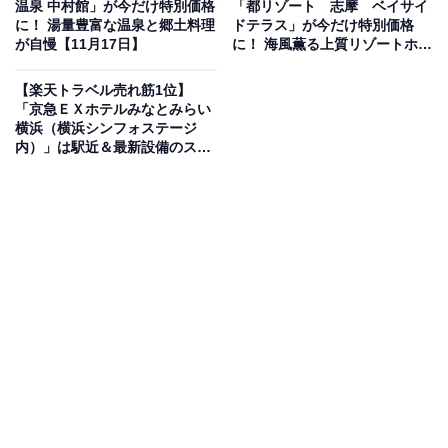
温泉 中村館」が今だけ特別価格
「都リゾート 志摩 ベイサイ
に！ 湯量豊富な温泉と郷土料理
ドテラス」が今だけ特別価格
が自慢【11月17日】
に！ 海風薫る上質リゾートホテ
ル【11月18日】
【楽天トラベル売れ筋1位】
楽天市場で商品を見る
「京急ＥＸホテルみなとみらい
横浜（横浜シンフォステージ
内）」は駅近＆最新設備のスマ
ートホテル【11月18日】
この商品のおすすめポイントは？
幅25.5cm・高さ31.5cmのスリム設計で、洗面所や脱衣
所、トイレなどの狭い場所にもスッと収まり、必要な時
に素早く暖めてくれる一台です。防滴仕様（IPX1）だか
ら水回りでも安心。スイッチONですぐ暖まる速暖設計
で、寒い冬の朝も快適に！ 強・弱の2段階切替、軽量ボ
ディ、コード収納付きと、使い勝手の良さも光ります。