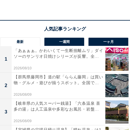
ユーザーからは「狭い場所がすぐに暖まる」「高齢の家
族でも安心して使える」といった声が多数。スポット暖
房としての機能に絞った潔い設計の一台をお探しの人に
は、おすすめの商品といえそうです。
最新
一週間
一ヶ月
「あぁぁぁ。かわいくて一生断捨離ムリ」ダイ
ソーのサンリオ日焼けシリーズが反響。全...
1
2026/08/10
【群馬県藤岡市】道の駅「ららん藤岡」は買い
物・グルメ・遊びが揃うスポット。全国で...
2
2026/08/09
【岐阜県の人気スーパー銭湯】「六条温泉 喜
多の湯」は人工温泉や多彩なお風呂・岩盤...
3
2026/08/09
【宮城県の穴場日帰り温泉】「晴れ温泉」は1