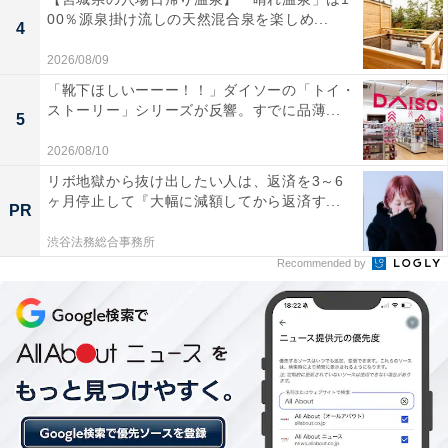
00％源泉掛け流しの天然混合泉を楽しめ...
4
楽天市場の「スーパーDEAL」とは？
2026/08/09
「靴下ほしいーーー！！」ダイソーの「トイ・
ストーリー」シリーズが反響。すでに品薄...
楽天スーパーDEALは、毎日日替わりの商品が大幅なポ
5
イントバックで購入できるイベント。お得にお買いもの
2026/08/10
を楽しみたい人は、日々変わるおすすめ商品をお見逃し
リボ地獄から抜け出したい人は、返済を3～6
なく！
ヶ月停止して『大幅に減額してから返済す...
PR
渋谷法務総合事務所
Recommended by
楽天市場でスーパーDEALをチェックする