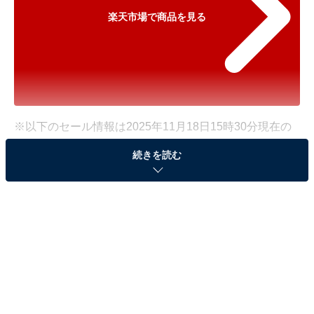
楽天市場で商品を見る
※以下のセール情報は2025年11月18日15時30分現在の
ものです。料金の変更、売り切れの場合もあります。
続きを読む
※本記事で紹介している商品の購入やサービスの利用により、売上の一部が
オールアバウトに還元されることがあります。
Panasonicの「セラミックファンヒーター」が“今
だけ”の限定価格に！ 実質10％オフで登場