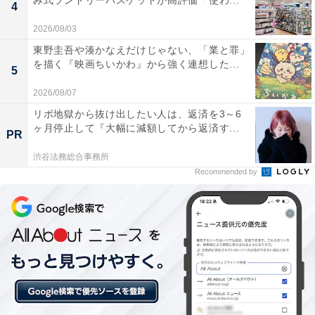
み式ランドリーバスケットが高評価「使わ...
4
2026/08/03
東野圭吾や湊かなえだけじゃない、「業と罪」
を描く『映画ちいかわ』から強く連想した...
5
2026/08/07
リボ地獄から抜け出したい人は、返済を3～6
ヶ月停止して『大幅に減額してから返済す...
PR
渋谷法務総合事務所
Recommended by
【今日チェックしたい】EarFunの人気商品5選
EarFun「Air Pro 4i」