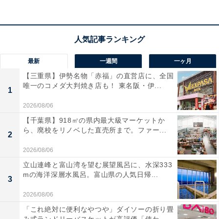
ず音楽に没頭できます。
最大120時間の連続再生可能な
ロングバッテリー
も大きなポイント！ Bluetooth 5.4に対
応し、有線・USB-C接続、マルチポイント機能、専用ア
プリではゲームモードやシアターモードに切り替え可
最新
一週間
一ヶ月
能。シーンに応じて最適なリスニング体験が楽しめま
【三重県】伊勢名物「赤福」の直営店に、全国
す。
唯一のコメダ大判焼き店も！ 東名阪・伊...
1
2026/08/06
ユーザーからは「コスパで考えた時に満点以上だと思い
【千葉県】918㎡の県内最大級マーケットか
ます」「低音から高音まで全体的にバランスが取れてい
ら、廃校をリノベした直売所まで。ファー...
2
る」という声があがっています。一方で、「値段相応の
音質」という声も。コスパよく買いたい人や、ノイズキ
2026/08/06
ャンセリングを試したい人には、おすすめの商品といえ
立山連峰と富山湾を望む展望風呂に、水深333
mの海洋深層水風呂。富山県の人気日帰...
そうです。
3
2026/08/06
「これ絶対に便利なやつや」ダイソーの折り畳