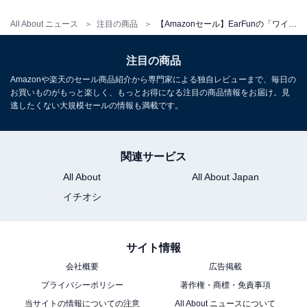
All About ニュース
注目の商品
【Amazonセール】EarFunの「ワイヤレスヘッドホン」が8990円→6989円の衝撃価格
注目の商品
Amazonや楽天のセール商品紹介から専門家による独自レビューまで、毎日の
お買いものがもっと楽しく、もっとお得になる注目の商品情報をお届け。見
逃したくない大規模セールの情報も満載です。
EarFun Free 1Sワイヤレスイヤホン/ Hi-Fi 30時間再
生/IPX7完全防水/カスタムEQ用アプリ/ゲームモード
【7mmグラフェンドライバー/ SBC対応 】USB-C急速充
電&ワイヤレス充電/自動ペアリングハンズフリー通話 音
関連サービス
声アシスト機能(ブラック)
All About
All About Japan
Amazonで見る
イチオシ
EarFun「OpenJump」
サイト情報
会社概要
広告掲載
プライバシーポリシー
著作権・商標・免責事項
当サイトの情報についての注意
All About ニュースについて