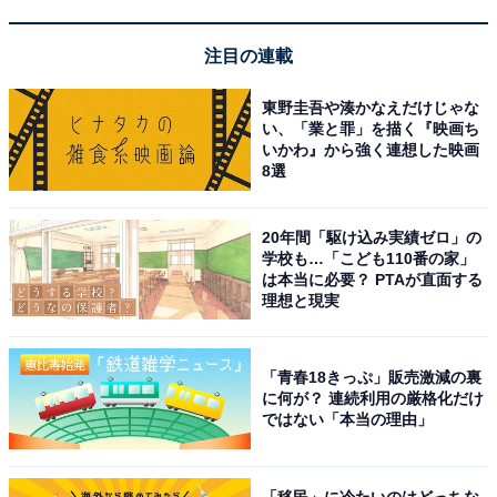
注目の連載
【VGP 2025 SUMMER 金賞】EarFun Air Pro 4i ワイヤレ
東野圭吾や湊かなえだけじゃな
スイヤホン Bluetooth/ノイズキャンセリング イヤホン
い、「業と罪」を描く『映画ち
いかわ』から強く連想した映画
Amazonで見る
8選
20年間「駆け込み実績ゼロ」の
EarFun「Clip」
学校も…「こども110番の家」
は本当に必要？ PTAが直面する
理想と現実
「青春18きっぷ」販売激減の裏
に何が？ 連続利用の厳格化だけ
ではない「本当の理由」
【VGP 2025 SUMMER 金賞】EarFun Clip イヤーカフ イ
ヤホン Bluetooth 6.0 / 物理ボタン/ながら聴き
「移民」に冷たいのはどっちな