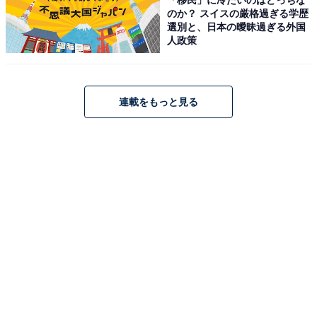
Amazonで見る
のか？ スイスの厳格過ぎる学歴
選別と、日本の曖昧過ぎる外国
人政策
EarFun「Air Pro 4」
連載をもっと見る
【VGP 2025 金賞】EarFun Air Pro 4 ワイヤレスイヤホン
Bluetooth 5.4/50dBアダプティブ式 ハイブリッドANC
Amazonで見る
EarFun「Free 1S」