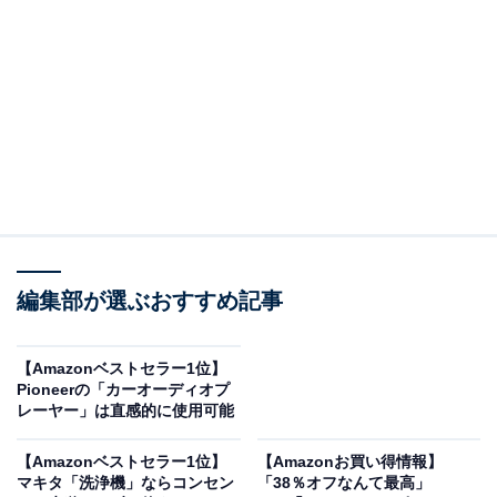
※以下のセール情報は2025年11月10日15時30分現在の
ものです。値段の変更、売り切れの場合もあります。
※本記事で紹介している商品の購入やサービスの利用により、売上の一部が
オールアバウトに還元されることがあります。
編集部が選ぶおすすめ記事
EarFunの「ワイヤレスヘッドホン」が“今だけ”の
限定価格に！ 22％オフで登場
【Amazonベストセラー1位】
Pioneerの「カーオーディオプ
レーヤー」は直感的に使用可能
【Amazonベストセラー1位】
【Amazonお買い得情報】
マキタ「洗浄機」ならコンセン
「38％オフなんて最高」