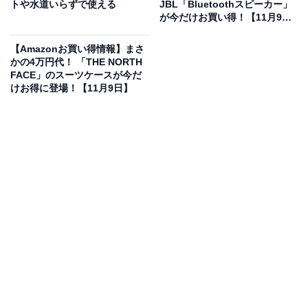
トや水道いらずで使える
JBL「Bluetoothスピーカー」
が今だけお買い得！【11月9
日】
【VGP 2025 金賞】EarFun Tune Proワイヤレスヘッドホ
【Amazonお買い得情報】まさ
ン Bluetooth 5.4 / 密閉型 へっどホン Bluetooth
かの4万円代！ 「THE NORTH
FACE」のスーツケースが今だ
Amazonで見る
けお得に登場！【11月9日】
EarFunのワイヤレスヘッドホン「Tune Pro」は現在22％
オフの特別価格・税込6989円で販売中。タイムセールの
終了時期は明らかにされておらず、
在庫がなくなり次第
終了する可能性もあります
。
この商品のおすすめポイントは？
40mm＋10mmのデュアルドライバー
で、低音から高音
までバランスよく再現。クリアで迫力あるサウンドで
す。
最大約45dBのアクティブノイズキャンセリング機能
で、通勤・通学中や飛行機の中でも周囲の雑音を気にせ