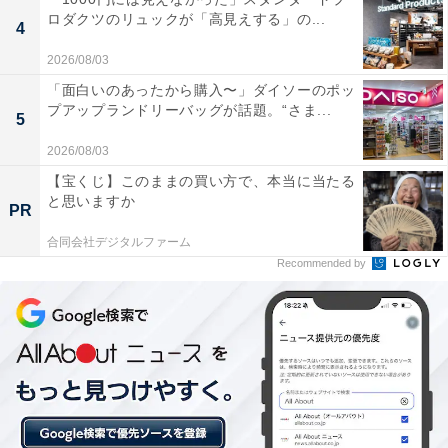
ロダクツのリュックが「高見えする」の...
4
2026/08/03
「面白いのあったから購入〜」ダイソーのポッ
プアップランドリーバッグが話題。“さま...
5
2026/08/03
【今日チェックしたい】ゼンハイザーの人気商品5
【宝くじ】このままの買い方で、本当に当たる
選
と思いますか
PR
合同会社デジタルファーム
ゼンハイザー「IE 200 シルバー」
Recommended by
【Amazon.co.jp限定】ゼンハイザー（Sennheiser） イ
ヤホン 有線 IE 200 シルバー ダイナミック カナル型 オー
ディオファイル ゲーミング TrueResponseトランスデュ