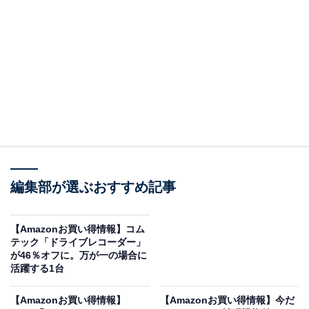
※以下のセール情報は2025年11月6日20時現在のもので
す。値段の変更、売り切れの場合もあります。
※本記事で紹介している商品の購入やサービスの利用により、売上の一部が
オールアバウトに還元されることがあります。
ゼンハイザーの「AMBEO Soundbar Mini」が今
だけの限定価格に！ 53％オフで登場
編集部が選ぶおすすめ記事
【Amazonお買い得情報】コム
テック「ドライブレコーダー」
が46％オフに。万が一の場合に
活躍する1台
ゼンハイザー(Sennheiser) AMBEO Soundbar Mini アン
【Amazonお買い得情報】
【Amazonお買い得情報】今だ