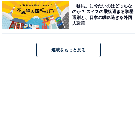
「移民」に冷たいのはどっちな
のか？ スイスの厳格過ぎる学歴
ゼンハイザー「IE 200 ブラック」
選別と、日本の曖昧過ぎる外国
人政策
連載をもっと見る
ゼンハイザー（Sennheiser）イヤホン 有線 IE 200 ブラ
ック ダイナミック カナル型 オーディオファイル ゲーミン
グ TrueResponseトランスデューサー ブレードケーブル
イヤーフック イヤフォン デュアルチューニングシステム
【国内正規品】
Amazonで見る
ゼンハイザー「IE 100 PRO CLEAR」