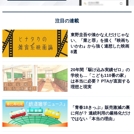
ーサー ブレードケーブル イヤーフック イヤフォン デュア
ルチューニングシステム 【国内正規品】
Amazonで見る
注目の連載
東野圭吾や湊かなえだけじゃな
い、「業と罪」を描く『映画ち
ゼンハイザー「AMBEO Soundbar Mini」
いかわ』から強く連想した映画
8選
20年間「駆け込み実績ゼロ」の
学校も…「こども110番の家」
は本当に必要？ PTAが直面する
理想と現実
【Amazon.co.jp限定品】ゼンハイザー(Sennheiser)
AMBEO Soundbar Mini +エージング音源セット アンビ
「青春18きっぷ」販売激減の裏
オ サウンドバー ミニ 7.1.4ch Dolby Atmos 内蔵デュアル
に何が？ 連続利用の厳格化だけ
サブウーファー コンパクト【国内正規品】
ではない「本当の理由」
Amazonで見る