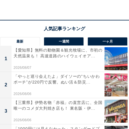
響補正機能で部屋の特性に合わせた最適なサウンドを実
現します。
ユーザーからは「コンパクトなのに映画館のような迫
力」「Dolby Atmosの立体感が素晴らしい」という声が
最新
一週間
一ヶ月
あがっています。一方で、「もう少し設定が簡単だと助
【愛知県】無料の動物園＆観光牧場に、市初の
かる」という声も。高音質のホームシアターを手軽に楽
天然温泉も！ 高速道路のハイウェイオア...
1
しみたい人や、限られたスペースで最高のサウンドを求
2026/08/07
める人には、おすすめの商品といえそうです。
「やっと巡り会えたよ」ダイソーの“ちいかわ
ポーチ”が220円で反響。ぬい活＆防災...
2
2026/08/06
【三重県】伊勢名物「赤福」の直営店に、全国
唯一のコメダ大判焼き店も！ 東名阪・伊...
3
2026/08/06
「1000円には見えなかった」スタンダードプ