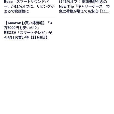
ビオ サウンドバー ミニ 7.1.4ch Dolby Atmos 内蔵デュア
Bose「スマートサウンドバ
け46％オフ！ 拡張機能付きの
ルサブウーファー コンパクト
ー」が11％オフに。リビングが
New Trip「キャリーケース」で
まるで映画館に
急に荷物が増えても安心【11月
Amazonで見る
6日】
【Amazonお買い得情報】「3
万7000円も安いの!?」
「AMBEO Soundbar Mini アンビオ サウンドバー ミニ
REGZA「スマートテレビ」が
今だけお買い得【11月6日】
7.1.4ch Dolby Atmos 内蔵デュアルサブウーファー コン
パクト」は現在53％オフの特別価格・税込61,818円で販
売中です。
この商品のおすすめポイントは？
コンパクトなボディからは想像できないほどの没入感あ
ふれるサウンドを実現するサウンドバー。Dolby Atmos
対応の7.1.4chサウンドが、まるで映画館にいるかのよう
な臨場感をリビングにもたらします。内蔵されたデュア
ルサブウーファーにより、パワフルで深みのある重低音
を体験可能。設置場所を選ばないミニサイズながら、音