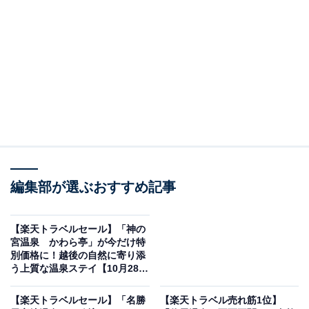
画像出典：楽天トラベル
編集部が選ぶおすすめ記事
「蔵王温泉 ＪＵＲＩＮ」は現在特別価格で宿泊可能で
す。
【楽天トラベルセール】「神の
宮温泉 かわら亭」が今だけ特
別価格に！越後の自然に寄り添
う上質な温泉ステイ【10月28
日】
【楽天トラベルセール】「名勝
【楽天トラベル売れ筋1位】
楽天トラベルでホテルを見る