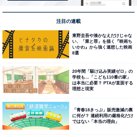
また、記事中の宿泊プランを予約すると、売上の一部が
オールアバウトに還元されることがあります。
注目の連載
この記事の執筆者：
All About ニュース お買
東野圭吾や湊かなえだけじゃな
い、「業と罪」を描く『映画ち
いもの部
いかわ』から強く連想した映画
8選
Amazonのセール商品から売れ筋ランキングまで、毎日のお買いも
のがもっと楽しく、もっとお得になる情報をお届け。編集部員によ
る独自レビューなど、ここでしか手に入らない情報も満載です。
...続きを読む
20年間「駆け込み実績ゼロ」の
学校も…「こども110番の家」
は本当に必要？ PTAが直面する
理想と現実
こちらもおすすめ
【楽天トラベルセール】「岳温泉 あだたらの宿
扇や」が今だけ特別価格に！ 源泉かけ流しと郷
「青春18きっぷ」販売激減の裏
土料理を愉しむ癒し宿【10月28日】
に何が？ 連続利用の厳格化だけ
ではない「本当の理由」