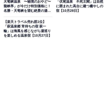
天竜峡温泉 〜秘境のおやど〜
「伏尾温泉 不死王閣」は自然
龍峡亭」が今だけ特別価格に！
に囲まれた高台に建つ癒やしの
名勝・天竜峡を望む絶景の湯宿
宿【10月28日】
【10月28日】
【楽天トラベル売れ筋1位】
「萩温泉郷 宵待ちの宿 萩一
輪」は海風を感じながら湯巡り
この宿泊施設のおすすめポイントは？
を楽しめる温泉宿【10月27日】
蔵王温泉にある「ＪＵＲＩＮ」は、蔵王連峰の自然に囲
まれたリゾートホテル。白濁の名湯「蔵王温泉」を源泉
かけ流しで楽しめる露天風呂や、地元食材を使った創作
ビュッフェが魅力です。冬はスキー場が目の前に広が
り、四季を通してアクティブに過ごせます。
宿泊者からは「スタッフの笑顔が印象的」「食事がどれ
も美味しい」と好評。温泉と自然、そして山の恵みを満
喫したい人にぴったりの宿です。