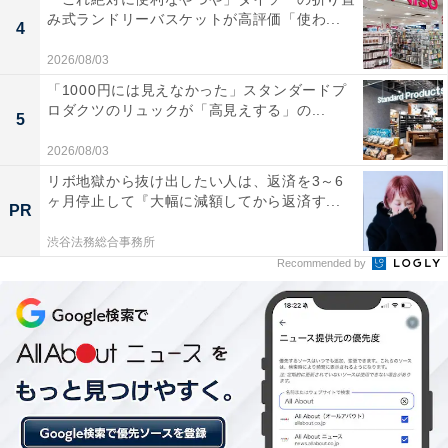
み式ランドリーバスケットが高評価「使わ...
4
クーポンは、国内宿泊や海外ツアー、レンタカーなど、
2026/08/03
さまざまな旅行商品で利用可能。複数のクーポンを組み
「1000円には見えなかった」スタンダードプ
合わせて、さらに割引率をアップできる場合もありま
ロダクツのリュックが「高見えする」の...
5
す。賢く旅の計画を立てて、お得に旅行を楽しみましょ
2026/08/03
う。
リボ地獄から抜け出したい人は、返済を3～6
ヶ月停止して『大幅に減額してから返済す...
PR
渋谷法務総合事務所
Recommended by
楽天トラベルでクーポン祭を見る
※掲載されている情報は記事公開時のものです。あらか
じめご了承ください。