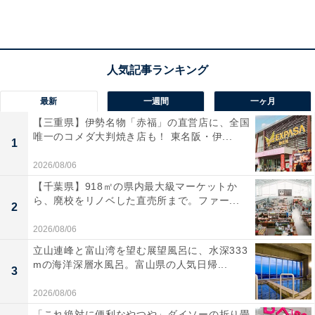
最新
一週間
一ヶ月
【三重県】伊勢名物「赤福」の直営店に、全国
唯一のコメダ大判焼き店も！ 東名阪・伊...
1
2026/08/06
【千葉県】918㎡の県内最大級マーケットか
ら、廃校をリノベした直売所まで。ファー...
2
楽天トラベルの「クーポン祭」とは？
2026/08/06
立山連峰と富山湾を望む展望風呂に、水深333
mの海洋深層水風呂。富山県の人気日帰...
楽天トラベルでは、定期的に「クーポン祭」を開催。人
3
気の宿やホテルを対象に、宿泊予約で使えるお得な割引
2026/08/06
クーポンを配布します。
「これ絶対に便利なやつや」ダイソーの折り畳