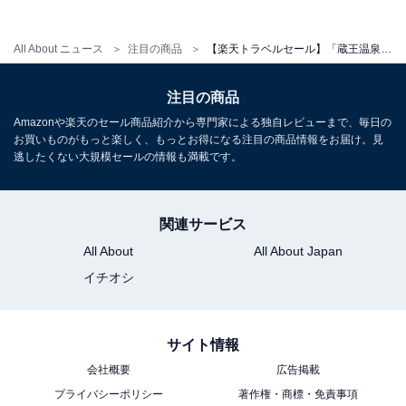
All About ニュース
注目の商品
【楽天トラベルセール】「蔵王温泉 ＪＵＲＩＮ」が今だけ特別価格に！ 露天風呂と創作料理で過ごす上質な休日【10月28日】
注目の商品
Amazonや楽天のセール商品紹介から専門家による独自レビューまで、毎日の
お買いものがもっと楽しく、もっとお得になる注目の商品情報をお届け。見
逃したくない大規模セールの情報も満載です。
関連サービス
All About
All About Japan
イチオシ
サイト情報
会社概要
広告掲載
プライバシーポリシー
著作権・商標・免責事項