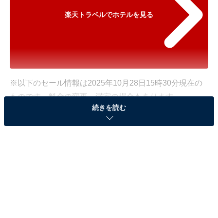
楽天トラベルでホテルを見る
※以下のセール情報は2025年10月28日15時30分現在の
ものです。料金の変更、満室の場合もあります。
続きを読む
※本記事で紹介している商品の購入やサービスの利用により、売上の一部が
オールアバウトに還元されることがあります。
「蔵王温泉 ＪＵＲＩＮ」が500円オフで登場！