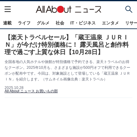
連載
ライフ
グルメ
社会
IT・ビジネス
エンタメ
リサ
【楽天トラベルセール】「蔵王温泉 ＪＵＲＩ
Ｎ」が今だけ特別価格に！ 露天風呂と創作料
理で過ごす上質な休日【10月28日】
全国各地の人気ホテルや旅館が特別価格で予約できる、楽天トラベルのお得
なクーポン。2025年10月も、さまざまな施設が500円オフで利用できるクー
ポンが配布中です。今回は、対象施設として登場している「蔵王温泉 ＪＵＲ
ＩＮ」を紹介します。（サムネイル画像出典：楽天トラベル）
2025.10.28
All About ニュース お買いもの部