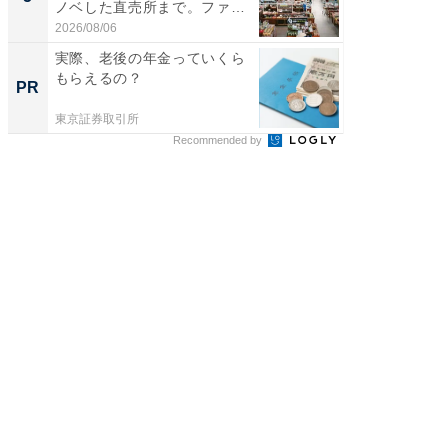
ノベした直売所まで。ファ
層水風
ー...
帰...
2026/08/06
2026/08/0
実際、老後の年金っていくら
実際、
もらえるの？
もらえ
PR
PR
東京証券取引所
東京証券
Recommended by