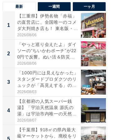
最新
一週間
一ヶ月
【三重県】伊勢名物「赤福」
【兵庫
の直営店に、全国唯一のコメ
ーメン
1
1
ダ大判焼き店も！ 東名阪・
再現した
伊...
道...
2026/08/06
2026/08/0
「やっと巡り会えたよ」ダイ
【三重
ソーの“ちいかわポーチ”が22
の直営
2
2
0円で反響。ぬい活＆防災...
ダ大判焼
伊...
2026/08/06
2026/08/0
「1000円には見えなかった」
【千葉県
スタンダードプロダクツのリ
級マー
3
3
ュックが「高見えする」の...
ノベし
ー...
2026/08/03
2026/08/0
【京都府の人気スーパー銭
ステラ
湯】「宇治天然温泉 源氏の
詰め放題
4
4
湯」は宇治市内唯一の天然温
00円で「
泉と...
2026/08/07
2026/08/0
【千葉県】918㎡の県内最大
立山連
級マーケットから、廃校をリ
風呂に、
5
5