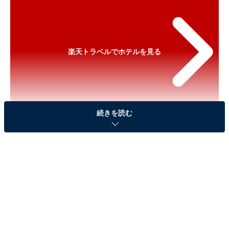
楽天トラベルでホテルを見る
続きを読む
※以下のセール情報は2025年10月14日17時45分現在の
ものです。料金の変更、満室の場合もあります。
※本記事で紹介している商品の購入やサービスの利用により、売上の一部が
オールアバウトに還元されることがあります。
「強羅温泉 自家源泉掛け流しの宿 強羅環翠楼」が
特別価格で登場！