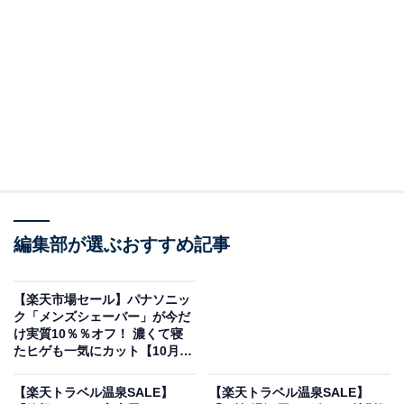
編集部が選ぶおすすめ記事
画像出典：楽天トラベル
【楽天市場セール】パナソニッ
ク「メンズシェーバー」が今だ
「強羅温泉 自家源泉掛け流しの宿 強羅環翠楼」は現在特
け実質10％％オフ！ 濃くて寝
たヒゲも一気にカット【10月14
別価格で宿泊可能です。
日】
【楽天トラベル温泉SALE】
【楽天トラベル温泉SALE】