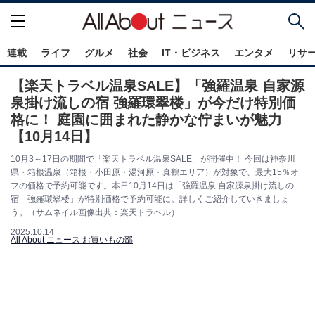
連載
ライフ
グルメ
社会
IT・ビジネス
エンタメ
リサ
【楽天トラベル温泉SALE】「強羅温泉 自家源
泉掛け流しの宿 強羅環翠楼」が今だけ特別価
格に！ 庭園に囲まれた静かな佇まいが魅力
【10月14日】
10月3～17日の期間で「楽天トラベル温泉SALE」が開催中！ 今回は神奈川
県・箱根温泉（箱根・小田原・湯河原・真鶴エリア）が対象で、最大15％オ
フの価格で予約可能です。本日10月14日は「強羅温泉 自家源泉掛け流しの
宿 強羅環翠楼」が特別価格で予約可能に。詳しくご紹介していきましょ
う。（サムネイル画像出典：楽天トラベル）
2025.10.14
All About ニュース お買いもの部