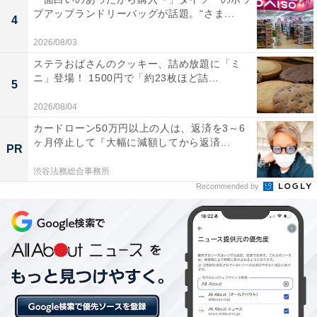
楽天トラベルの「温泉SALE」とは？
プアップランドリーバッグが話題。“さま...
4
楽天トラベルでは、人気温泉地の宿をお得に予約するこ
2026/08/03
とができる「楽天トラベル温泉SALE」を不定期で開
ステラおばさんのクッキー、詰め放題に「ミ
ニ」登場！ 1500円で「約23枚ほど詰...
催。期間中にクーポンを使って予約をすると、宿泊料金
5
が特別価格になります。クーポンはなくなり次第配布終
2026/08/04
了。温泉旅行をお得に楽しみたい人は、ぜひこの機会を
カードローン50万円以上の人は、返済を3～6
活用しましょう。
ヶ月停止して『大幅に減額してから返済...
PR
渋谷法務総合事務所
Recommended by
楽天トラベルで温泉SALEを見る