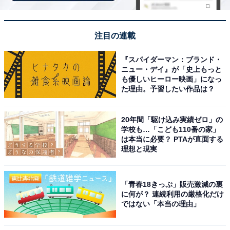
※掲載されている情報は記事公開時のものです。あらか
じめご了承ください。また、記事中の宿泊プランを予約
すると、売上の一部がオールアバウトに還元されること
注目の連載
があります。
『スパイダーマン：ブランド・
ニュー・デイ』が「史上もっと
も優しいヒーロー映画」になっ
この記事の執筆者：
All About ニュース お買
た理由。予習したい作品は？
いもの部
Amazonのセール商品から売れ筋ランキングまで、毎日のお買いも
20年間「駆け込み実績ゼロ」の
のがもっと楽しく、もっとお得になる情報をお届け。編集部員によ
学校も…「こども110番の家」
る独自レビューなど、ここでしか手に入らない情報も満載です。
は本当に必要？ PTAが直面する
...続きを読む
理想と現実
こちらもおすすめ
「青春18きっぷ」販売激減の裏
に何が？ 連続利用の厳格化だけ
【楽天市場セール】REGZA「液晶テレビ」が今
ではない「本当の理由」
だけ実質20％オフ！ 動画もゲームも細部までく
っきり楽しめる【10月14日】