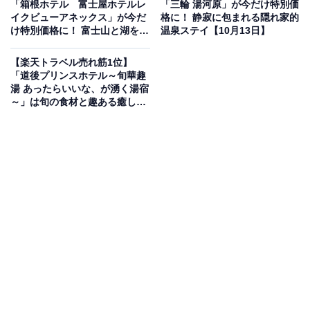
「箱根ホテル 富士屋ホテルレ
「三輪 湯河原」が今だけ特別価
イクビューアネックス」が今だ
格に！ 静寂に包まれる隠れ家的
け特別価格に！ 富士山と湖を一
温泉ステイ【10月13日】
望できる優雅な休日【10月14
日】
楽天トラベルでホテルを見る
【楽天トラベル売れ筋1位】
「道後プリンスホテル～旬華趣
湯 あったらいいな、が湧く湯宿
～」は旬の食材と趣ある癒しの
宿【10月13日】
この宿泊施設のおすすめポイントは？
強羅温泉の老舗旅館「強羅環翠楼」は、庭園に囲まれた
静かな佇まいが魅力の宿。自家源泉を掛け流しで楽しめ
る温泉は肌にやさしく、四季折々の自然を眺めながら湯
浴みを堪能できます。旬の食材を使った懐石料理や、歴
史を感じる木造建築も見どころです。
宿泊者からは「庭園が美しく心が癒やされた」「スタッ