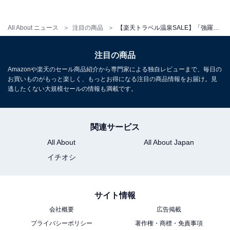
All About ニュース
注目の商品
【楽天トラベル温泉SALE】「強羅温泉 自家源泉掛け流しの宿 強羅環翠楼」が今だけ特別価格に！ 庭園に囲まれた静かな佇まいが魅力【10月14日】
注目の商品
Amazonや楽天のセール商品紹介から専門家による独自レビューまで、毎日の
お買いものがもっと楽しく、もっとお得になる注目の商品情報をお届け。見
逃したくない大規模セールの情報も満載です。
関連サービス
All About
All About Japan
イチオシ
サイト情報
会社概要
広告掲載
プライバシーポリシー
著作権・商標・免責事項