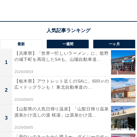
フの心配りが温かい」との声も。箱根の自然と伝統の温
もりに包まれた、落ち着いた滞在を楽しみたい人におす
すめです。
最新
一週間
一ヶ月
【兵庫県】「世界一忙しいラーメン」に、龍野
の城下町を再現したSAも。山陽自動車道...
1
2026/08/04
【栃木県】アウトレット近くのSAに、600㎡の
広々ドッグランも！ 東北自動車道の...
2
2026/08/05
【山梨県の人気日帰り温泉】「山梨日帰り温泉
源泉かけ流しの湯 桜湯」は源泉かけ流...
3
2026/08/05
「面白いのあったから購入〜」ダイソーのポッ