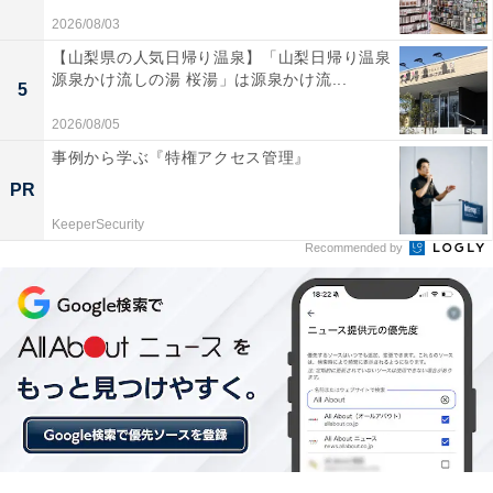
がスッキリする」という声があがっています。一方で、
2026/08/03
「同時使用時は出力が下がる」という声も。外出や在宅
【山梨県の人気日帰り温泉】「山梨日帰り温泉
ワークの人には、おすすめの商品といえそうです。
源泉かけ流しの湯 桜湯」は源泉かけ流...
5
2026/08/05
事例から学ぶ『特権アクセス管理』
PR
KeeperSecurity
Recommended by
【今日チェックしたい】Ankerの人気商品5選