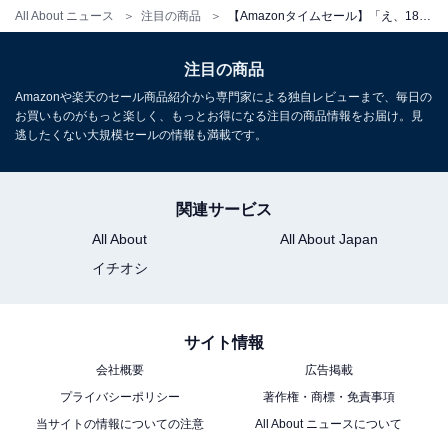
All About ニュース
注目の商品
【Amazonタイムセール】「え、18％オフってマジ？」Anker「AC式充電器」が今だけお買い得【10月14日】
注目の商品
Anker PowerWave 10 Pad ワイヤレス充電器 Qi認証
iPhone 15シリーズ / 14シリーズ Galaxy AirPods 各種対
Amazonや楽天のセール商品紹介から専門家による独自レビューまで、毎日の
応 最大10W出力 (ブラック)
お買いものがもっと楽しく、もっとお得になる注目の商品情報をお届け。見
逃したくない大規模セールの情報も満載です。
Amazonで見る
関連サービス
Anker「Power Bank」
All About
All About Japan
イチオシ
サイト情報
会社概要
広告掲載
プライバシーポリシー
著作権・商標・免責事項
当サイトの情報についての注意
All About ニュースについて