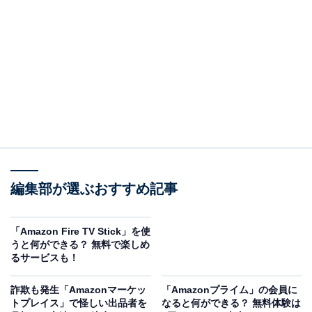
※以下のセール情報は2025年9月18日17時45分現在のも
のです。値段の変更、売り切れの場合もあります。
※本記事で紹介している商品の購入やサービスの利用により、売上の一部が
オールアバウトに還元されることがあります。
Ankerの「AC式充電器」が“今だけ”の限定価格
編集部が選ぶおすすめ記事
に！ 18％オフで登場
「Amazon Fire TV Stick」を使
うと何ができる？ 無料で楽しめ
るサービスも！
詐欺も発生「Amazonマーケッ
「Amazonプライム」の会員に
トプレイス」で怪しい出品者を
なると何ができる？ 無料体験は