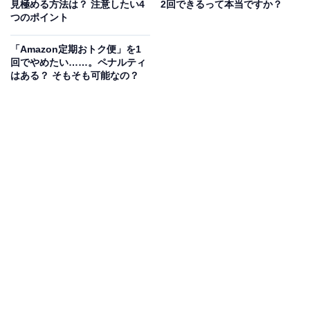
見極める方法は？ 注意したい4
2回できるって本当ですか？
つのポイント
「Amazon定期おトク便」を1
回でやめたい……。ペナルティ
はある？ そもそも可能なの？
Anker PowerPort III 3-Port 65W Pod ブラック
Amazonで見る
AnkerのAC式充電器「AC式充電器」は現在18％オフの
特別価格・税込4490円で販売中。タイムセールの終了時
期は明らかにされておらず、
在庫がなくなり次第終了す
る可能性もあります
。
この商品のおすすめポイントは？