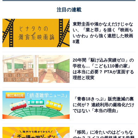
注目の連載
Anker「Nano II 65W」
東野圭吾や湊かなえだけじゃな
い、「業と罪」を描く『映画ち
いかわ』から強く連想した映画
8選
20年間「駆け込み実績ゼロ」の
学校も…「こども110番の家」
は本当に必要？ PTAが直面する
理想と現実
Anker Nano II 65W
「青春18きっぷ」販売激減の裏
Amazonで見る
に何が？ 連続利用の厳格化だけ
ではない「本当の理由」
Anker「PowerLine III」
「移民」に冷たいのはどっちな
のか？ スイスの厳格過ぎる学歴