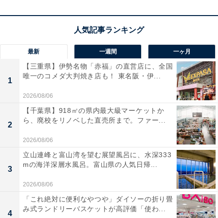
最新
一週間
一ヶ月
画像出典：Amazon
【三重県】伊勢名物「赤福」の直営店に、全国
唯一のコメダ大判焼き店も！ 東名阪・伊...
1
USB-C×2、USB-A×1の合計3ポート構成
で、スマホ・タ
ブレット・ノートPCを同時に急速充電可能。単ポート使
2026/08/06
用時は最大65W出力に対応し、MacBookやSurfaceなど
【千葉県】918㎡の県内最大級マーケットか
ら、廃校をリノベした直売所まで。ファー...
のノートPCもフルスピード充電ができます。折りたたみ
2
式プラグを採用し、
約130gと軽量・コンパクト設計
で、
2026/08/06
出張や旅行の持ち運びにも最適。さらに、
過電圧・過電
立山連峰と富山湾を望む展望風呂に、水深333
流・温度保護
などの安全回路を内蔵し、長時間使用でも
mの海洋深層水風呂。富山県の人気日帰...
3
安定動作を実現します。
2026/08/06
「これ絶対に便利なやつや」ダイソーの折り畳
ユーザーからは「3台同時に使えて便利」「デスク周り
み式ランドリーバスケットが高評価「使わ...
4