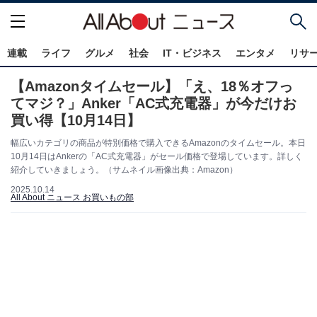
連載
ライフ
グルメ
社会
IT・ビジネス
エンタメ
リサ
【Amazonタイムセール】「え、18％オフっ
てマジ？」Anker「AC式充電器」が今だけお
買い得【10月14日】
幅広いカテゴリの商品が特別価格で購入できるAmazonのタイムセール。本日
10月14日はAnkerの「AC式充電器」がセール価格で登場しています。詳しく
紹介していきましょう。（サムネイル画像出典：Amazon）
2025.10.14
All About ニュース お買いもの部