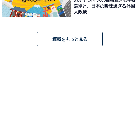
選別と、日本の曖昧過ぎる外国
人政策
連載をもっと見る
Anker PowerLine III USB-C & USB-C ケーブル (USB2.0
対応) 0.9m
Amazonで見る
Anker「PowerWave 10」