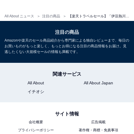
All About ニュース
注目の商品
【楽天トラベルセール】「伊豆熱川温泉 ホテルカターラ RESORT＆SPA」が今だけ特別価格に！ 家族連れからカップルまで楽しめる【10月9日】
注目の商品
Amazonや楽天のセール商品紹介から専門家による独自レビューまで、毎日の
お買いものがもっと楽しく、もっとお得になる注目の商品情報をお届け。見
逃したくない大規模セールの情報も満載です。
関連サービス
All About
All About Japan
イチオシ
サイト情報
会社概要
広告掲載
プライバシーポリシー
著作権・商標・免責事項