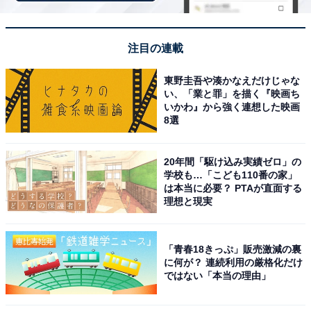
楽天トラベルでクーポン祭を見る
注目の連載
東野圭吾や湊かなえだけじゃな
い、「業と罪」を描く『映画ち
※掲載されている情報は記事公開時のものです。あらか
いかわ』から強く連想した映画
8選
じめご了承ください。
また、記事中の宿泊プランを予約すると、売上の一部が
オールアバウトに還元されることがあります。
20年間「駆け込み実績ゼロ」の
学校も…「こども110番の家」
は本当に必要？ PTAが直面する
理想と現実
この記事の執筆者：
All About ニュース お買
いもの部
「青春18きっぷ」販売激減の裏
Amazonのセール商品から売れ筋ランキングまで、毎日のお買いも
に何が？ 連続利用の厳格化だけ
のがもっと楽しく、もっとお得になる情報をお届け。編集部員によ
ではない「本当の理由」
る独自レビューなど、ここでしか手に入らない情報も満載です。
...続きを読む