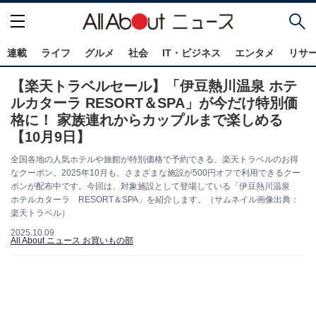
連載
ライフ
グルメ
社会
IT・ビジネス
エンタメ
リサ
【楽天トラベルセール】「伊豆熱川温泉 ホテ
ルカターラ RESORT＆SPA」が今だけ特別価
格に！ 家族連れからカップルまで楽しめる
【10月9日】
全国各地の人気ホテルや旅館が特別価格で予約できる、楽天トラベルのお得
なクーポン。2025年10月も、さまざまな施設が500円オフで利用できるクー
ポンが配布中です。今回は、対象施設として登場している「伊豆熱川温泉
ホテルカターラ RESORT＆SPA」を紹介します。（サムネイル画像出典：
楽天トラベル）
2025.10.09
All About ニュース お買いもの部