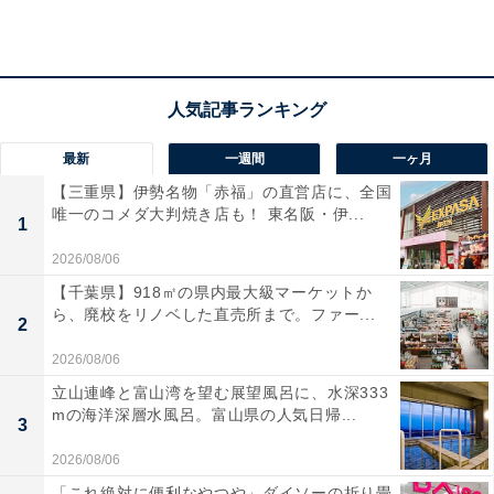
宿泊者からは「海鮮もおいしく、種類も豊富、夕食も朝
食も食べすぎてしまいました」「色んな種類のお風呂に
入れて楽しめました！」と好評。自然とエンターテイン
メントが融合した、南伊豆らしい非日常の滞在が満喫で
きます。
最新
一週間
一ヶ月
【三重県】伊勢名物「赤福」の直営店に、全国
唯一のコメダ大判焼き店も！ 東名阪・伊...
1
2026/08/06
【千葉県】918㎡の県内最大級マーケットか
ら、廃校をリノベした直売所まで。ファー...
2
2026/08/06
立山連峰と富山湾を望む展望風呂に、水深333
mの海洋深層水風呂。富山県の人気日帰...
3
2026/08/06
「これ絶対に便利なやつや」ダイソーの折り畳