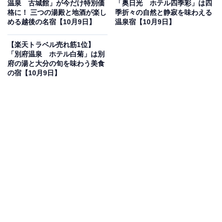
温泉 古城館」が今だけ特別価
「奥日光 ホテル四季彩」は四
格に！ 三つの湯殿と地酒が楽し
季折々の自然と静寂を味わえる
める越後の名宿【10月9日】
温泉宿【10月9日】
楽天トラベルでホテルを見る
【楽天トラベル売れ筋1位】
「別府温泉 ホテル白菊」は別
府の湯と大分の旬を味わう美食
の宿【10月9日】
この宿泊施設のおすすめポイントは？
伊豆熱川温泉にある「ホテルカターラ RESORT＆SPA」
は、南国ムード漂う癒しのリゾートホテル。海を望む露
天風呂「月あかりの湯」と「MANA」では、潮騒と星空
に包まれる贅沢な湯浴みが楽しめます。熱帯植物が茂る
ジャングルスパ「PAU」や一年中利用できる屋内プール
も人気で、家族連れからカップルまで幅広く楽しめる施
設が充実しています。