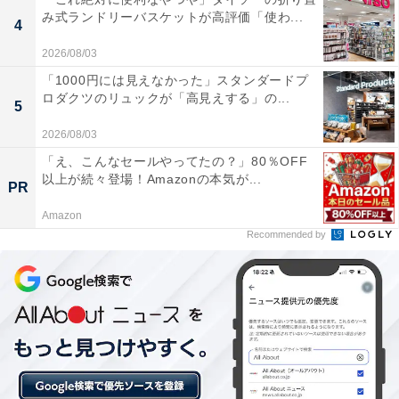
み式ランドリーバスケットが高評価「使わ...
4
楽天トラベルの「クーポン祭」とは？
2026/08/03
「1000円には見えなかった」スタンダードプ
ロダクツのリュックが「高見えする」の...
楽天トラベルでは、定期的に「クーポン祭」を開催。人
5
気の宿やホテルを対象に、宿泊予約で使えるお得な割引
2026/08/03
クーポンを配布します。
「え、こんなセールやってたの？」80％OFF
以上が続々登場！Amazonの本気が...
PR
クーポンは、国内宿泊や海外ツアー、レンタカーなど、
Amazon
さまざまな旅行商品で利用可能。複数のクーポンを組み
Recommended by
合わせて、さらに割引率をアップできる場合もありま
す。賢く旅の計画を立てて、お得に旅行を楽しみましょ
う。