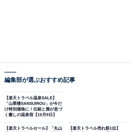
編集部が選ぶおすすめ記事
画像出典：楽天トラベル
【楽天トラベル温泉SALE】
「伊豆熱川温泉 ホテルカターラ RESORT＆SPA」は
「山翠楼SANSUIROU」が今だ
現在特別価格で宿泊可能です。
け特別価格に！伝統と雅が息づ
く癒しの温泉宿【10月9日】
【楽天トラベルセール】「丸山
【楽天トラベル売れ筋1位】