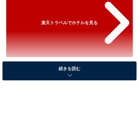
楽天トラベルでホテルを見る
※以下のセール情報は2025年10月9日15時30分現在のも
続きを読む
のです。料金の変更、満室の場合もあります。
※本記事で紹介している商品の購入やサービスの利用により、売上の一部が
オールアバウトに還元されることがあります。
「伊豆熱川温泉 ホテルカターラ RESORT＆
SPA」が500円オフで登場！