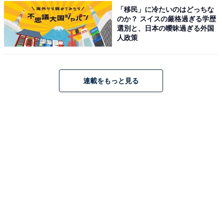
「移民」に冷たいのはどっちな
のか？ スイスの厳格過ぎる学歴
こちらもおすすめ
選別と、日本の曖昧過ぎる外国
【楽天トラベル温泉SALE】「箱根仙石原プリン
人政策
スホテル」が今だけ特別価格に！箱根の自然に
包まれる上質ステイ【10月9日】
連載をもっと見る