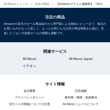
All About ニュース
注目の商品
【Amazonプライム感謝祭】「56％オフはやばい」サムソナイト「スーツケース」が今だけお買い得【10月7日】
注目の商品
[サムソナイト] スーツケース アストラ スピナー 55/20 エ
キスパンダブル 機内持ち込み可 33L 55cm 3.1kg
Amazonや楽天のセール商品紹介から専門家による独自レビューまで、毎日の
DY2*78001 GRAPHITE GREY グレー
お買いものがもっと楽しく、もっとお得になる注目の商品情報をお届け。見
逃したくない大規模セールの情報も満載です。
Amazonで見る
関連サービス
サムソナイト「インターセクト スピナー」
All About
All About Japan
イチオシ
サイト情報
会社概要
広告掲載
プライバシーポリシー
著作権・商標・免責事項
当サイトの情報についての注意
All About ニュースについて