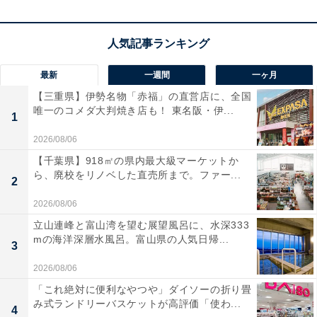
気のモデル。
ファスナー操作だけで容量を増やせる
エキ
スパンダブル機能を搭載しており、お土産や荷物が増え
ても安心です。
滑らかな4輪スピナー
は静音性と操作性
に優れ、駅構内や空港でもスムーズに移動できます。さ
最新
一週間
一ヶ月
らに、世界的ブランドならではの品質と3年保証付きで
【三重県】伊勢名物「赤福」の直営店に、全国
唯一のコメダ大判焼き店も！ 東名阪・伊...
安心。落ち着いた色味の上品なデザインも魅力で、ビジ
1
ネスにもカジュアルにもマッチします。
2026/08/06
【千葉県】918㎡の県内最大級マーケットか
ユーザーからは「軽くて使いやすい」「拡張機能が便
ら、廃校をリノベした直売所まで。ファー...
2
利」という声があがっています。一方で、「光沢カラー
2026/08/06
はキズが目立ちやすい」という声も。使いやすさ重視の
立山連峰と富山湾を望む展望風呂に、水深333
人には、おすすめの商品といえそうです。
mの海洋深層水風呂。富山県の人気日帰...
3
2026/08/06
「これ絶対に便利なやつや」ダイソーの折り畳
み式ランドリーバスケットが高評価「使わ...
4