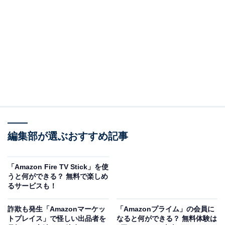
Amazonで商品を見る
※以下のセール情報は2025年10月7日15時30分現在のも
のです。値段の変更、売り切れの場合もあります。
編集部が選ぶおすすめ記事
※本記事で紹介している商品の購入やサービスの利用により、売上の一部が
オールアバウトに還元されることがあります。
「Amazon Fire TV Stick」を使
サムソナイトの「スーツケース」が“今だけ”の限
うと何ができる？ 無料で楽しめ
定価格に！ 56％オフで登場
るサービスも！
詐欺も発生「Amazonマーケッ
「Amazonプライム」の会員に
トプレイス」で怪しい出品者を
なると何ができる？ 無料体験は