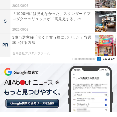
2026/08/03
「1000円には見えなかった」スタンダードプ
ロダクツのリュックが「高見えする」の...
5
2026/08/03
3億当選主婦「宝くじ買う前に〇〇した」当選
率上げる方法
PR
合同会社デジタルファーム
Recommended by
【今日チェックしたい】サムソナイトの人気商品5
選
サムソナイト「エナウ スピナー EXP」