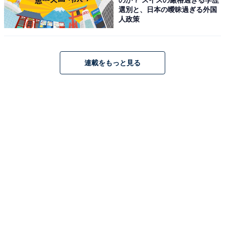
選別と、日本の曖昧過ぎる外国
人政策
[サムソナイト] スーツケース キャリーケース ストラリウ
ム STRARIUM スピナー 55/20 エキスパンダブル 機内持
連載をもっと見る
ち込み可 36L 55cm 3kg GU6*14001 DARK GREEN ダー
クグリーン
Amazonで見る
サムソナイト「Astra スピナー 55/20」