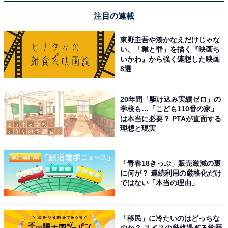
注目の連載
東野圭吾や湊かなえだけじゃな
い、「業と罪」を描く『映画ち
いかわ』から強く連想した映画
8選
[サムソナイト] スーツケース エナウ スピナー 69/25 EXP
82L 69cm 4.4kg GU9*13002 LATTE ラテ
20年間「駆け込み実績ゼロ」の
Amazonで見る
学校も…「こども110番の家」
は本当に必要？ PTAが直面する
理想と現実
サムソナイト「STRARIUM スピナー」
「青春18きっぷ」販売激減の裏
に何が？ 連続利用の厳格化だけ
ではない「本当の理由」
「移民」に冷たいのはどっちな
のか？ スイスの厳格過ぎる学歴