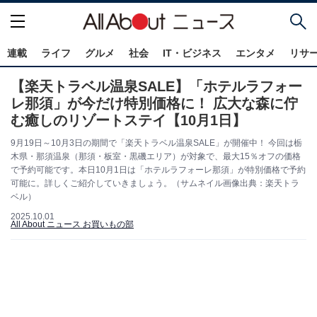
連載
ライフ
グルメ
社会
IT・ビジネス
エンタメ
リサ
【楽天トラベル温泉SALE】「ホテルラフォー
レ那須」が今だけ特別価格に！ 広大な森に佇
む癒しのリゾートステイ【10月1日】
9月19日～10月3日の期間で「楽天トラベル温泉SALE」が開催中！ 今回は栃
木県・那須温泉（那須・板室・黒磯エリア）が対象で、最大15％オフの価格
で予約可能です。本日10月1日は「ホテルラフォーレ那須」が特別価格で予約
可能に。詳しくご紹介していきましょう。（サムネイル画像出典：楽天トラ
ベル）
2025.10.01
All About ニュース お買いもの部