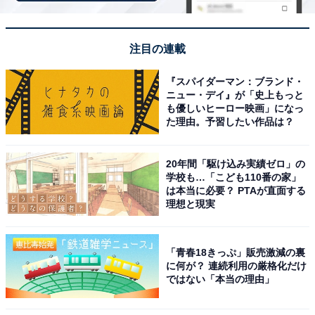
注目の連載
※掲載されている情報は記事公開時のものです。あらか
じめご了承ください。
『スパイダーマン：ブランド・
また、記事中の宿泊プランを予約すると、売上の一部が
ニュー・デイ』が「史上もっと
も優しいヒーロー映画」になっ
オールアバウトに還元されることがあります。
た理由。予習したい作品は？
この記事の執筆者：
All About ニュース お買
20年間「駆け込み実績ゼロ」の
いもの部
学校も…「こども110番の家」
は本当に必要？ PTAが直面する
Amazonのセール商品から売れ筋ランキングまで、毎日のお買いも
理想と現実
のがもっと楽しく、もっとお得になる情報をお届け。編集部員によ
る独自レビューなど、ここでしか手に入らない情報も満載です。
...続きを読む
「青春18きっぷ」販売激減の裏
に何が？ 連続利用の厳格化だけ
ではない「本当の理由」
こちらもおすすめ
【楽天トラベル温泉SALE】「那須温泉 ホテル