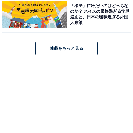
ハーヴェスト那須」が今だけ特別価格に！那須
「移民」に冷たいのはどっちな
高原の絶景と温泉リゾート体験【10月1日】
のか？ スイスの厳格過ぎる学歴
選別と、日本の曖昧過ぎる外国
人政策
連載をもっと見る