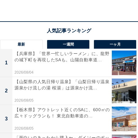
宿泊者からは「部屋が広くて清潔感があり、気持ち良く
過ごす事ができました」「朝食バイキングがおいしかっ
た」といった声が寄せられています。那須の自然と温泉
を満喫したい人におすすめのホテルです。
最新
一週間
一ヶ月
【兵庫県】「世界一忙しいラーメン」に、龍野
の城下町を再現したSAも。山陽自動車道...
1
2026/08/04
【山梨県の人気日帰り温泉】「山梨日帰り温泉
源泉かけ流しの湯 桜湯」は源泉かけ流...
2
2026/08/05
【栃木県】アウトレット近くのSAに、600㎡の
広々ドッグランも！ 東北自動車道の...
3
2026/08/05
「面白いのあったから購入〜」ダイソーのポッ