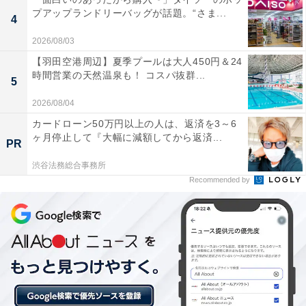
楽天トラベルの「温泉SALE」とは？
プアップランドリーバッグが話題。“さま...
4
楽天トラベルでは、人気温泉地の宿をお得に予約するこ
2026/08/03
とができる「楽天トラベル温泉SALE」を不定期で開
【羽田空港周辺】夏季プールは大人450円＆24
時間営業の天然温泉も！ コスパ抜群...
催。期間中にクーポンを使って予約をすると、宿泊料金
5
が特別価格になります。クーポンはなくなり次第配布終
2026/08/04
了。温泉旅行をお得に楽しみたい人は、ぜひこの機会を
カードローン50万円以上の人は、返済を3～6
活用しましょう。
ヶ月停止して『大幅に減額してから返済...
PR
渋谷法務総合事務所
Recommended by
楽天トラベルで温泉SALEを見る