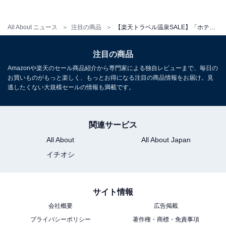
All About ニュース
注目の商品
【楽天トラベル温泉SALE】「ホテルラフォーレ那須」が今だけ特別価格に！ 広大な森に佇む癒しのリゾートステイ【10月1日】
注目の商品
Amazonや楽天のセール商品紹介から専門家による独自レビューまで、毎日の
お買いものがもっと楽しく、もっとお得になる注目の商品情報をお届け。見
逃したくない大規模セールの情報も満載です。
関連サービス
All About
All About Japan
イチオシ
サイト情報
会社概要
広告掲載
プライバシーポリシー
著作権・商標・免責事項