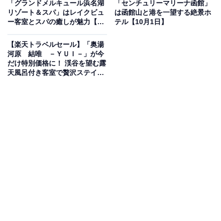
「グランドメルキュール浜名湖
「センチュリーマリーナ函館」
楽天トラベルでホテルを見る
リゾート＆スパ」はレイクビュ
は函館山と港を一望する絶景ホ
ー客室とスパの癒しが魅力【10
テル【10月1日】
月1日】
【楽天トラベルセール】「奥湯
河原 結唯 －ＹＵＩ－」が今
だけ特別価格に！ 渓谷を望む露
天風呂付き客室で贅沢ステイ
この宿泊施設のおすすめポイントは？
【10月1日】
栃木県・那須高原にある「ホテルラフォーレ那須」は、
那須御用邸に隣接する森の中の静かなリゾートホテル。
乳白色の硫黄泉が自慢で、大浴場からは高原の自然を眺
めながら心地よい湯浴みを楽しめます。客室は洋室や和
室、デラックスルームに加え、グループや愛犬と過ごせ
るコテージもあり、多彩な滞在スタイルが魅力。食事は
地元の高原野菜や旬の食材を使った和食やダイニングで
の食事が好評です。