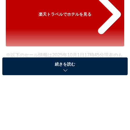
楽天トラベルでホテルを見る
※以下のセール情報は2025年10月1日17時45分現在のも
のです。料金の変更、満室の場合もあります。
続きを読む
※本記事で紹介している商品の購入やサービスの利用により、売上の一部が
オールアバウトに還元されることがあります。
「ホテルラフォーレ那須」が特別価格で登場！