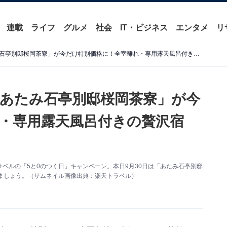
連載
ライフ
グルメ
社会
IT・ビジネス
エンタメ
リ
【楽天トラベルセール】「あたみ石亭別邸桜岡茶寮」が今だけ特別価格に！全室離れ・専用露天風呂付きの贅沢宿【9月30日】
あたみ石亭別邸桜岡茶寮」が今
・専用露天風呂付きの贅沢宿
ベルの「5と0のつく日」キャンペーン。本日9月30日は「あたみ石亭別邸
ましょう。（サムネイル画像出典：楽天トラベル）