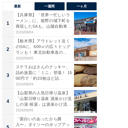
最新
一週間
一ヶ月
【兵庫県】「世界一忙しいラ
「気に
ーメン」に、龍野の城下町を
る〜」3
1
1
再現したSAも。山陽自動車
バー」
道...
好...
2026/08/04
2026/07/3
【栃木県】アウトレット近く
【三重
のSAに、600㎡の広々ドッグ
「鈴鹿天
2
2
ランも！ 東北自動車道の...
は100
2026/08/05
2026/08/0
ステラおばさんのクッキー、
「ミニオ
詰め放題に「ミニ」登場！ 15
ッグ！ 
3
3
00円で「約23枚ほど詰...
ど、夏限
2026/08/04
2026/08/0
【山梨県の人気日帰り温泉】
ステラ
「山梨日帰り温泉 源泉かけ流
詰め放題
4
4
しの湯 桜湯」は源泉かけ流...
00円で「
2026/08/05
2026/08/0
「面白いのあったから購
【埼玉
入〜」ダイソーのポップアッ
「行田天
5
5