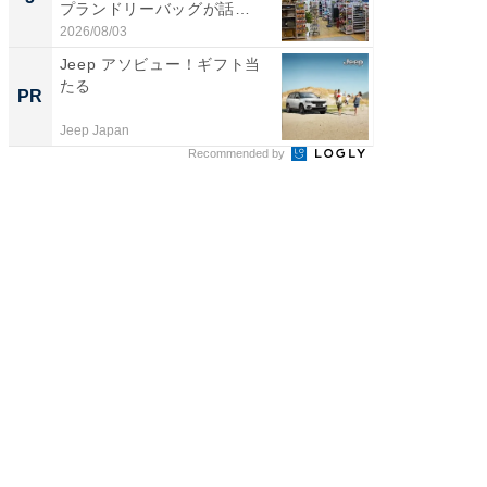
プランドリーバッグが話
は和の
題。“さま...
が...
2026/08/03
2026/08/0
Jeep アソビュー！ギフト当
部下が
たる
の理由。
PR
PR
に共通す
Jeep Japan
ビズヒン
Recommended by