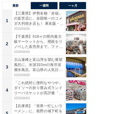
最新
一週間
一ヶ月
【三重県】伊勢名物「赤福」
【兵庫
の直営店に、全国唯一のコメ
ーメン
1
1
ダ大判焼き店も！ 東名阪・
再現した
伊...
道...
2026/08/06
2026/08/0
【千葉県】918㎡の県内最大
【三重
級マーケットから、廃校をリ
「鈴鹿天
2
2
ノベした直売所まで。ファ
は100
ー...
2026/08/06
2026/08/0
立山連峰と富山湾を望む展望
「ミニオ
風呂に、水深333mの海洋深
ッグ！ 
3
3
層水風呂。富山県の人気日
ど、夏限
帰...
2026/08/06
2026/08/0
「これ絶対に便利なやつや」
【埼玉
ダイソーの折り畳み式ランド
「行田天
4
4
リーバスケットが高評価「使
は和の
わ...
が...
2026/08/03
2026/08/0
【兵庫県】「世界一忙しいラ
【石川
ーメン」に、龍野の城下町を
湯】「天
5
5