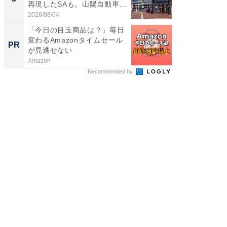
再現したSAも。山陽自動車
賀ゆめ
道...
お...
2026/08/04
2026/08/0
「今日の目玉商品は？」毎日
頑張ら
変わるAmazonタイムセール
にくい
PR
PR
が見逃せない
Amazon
森永乳業
Recommended by