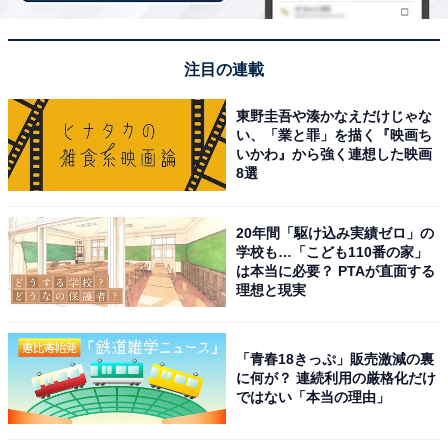
・Kindle本を追加料金なしで読み放題の「Prime
Reading」
注目の連載
・会員限定先行タイムセール
・一部の対象商品が通常価格よりも割引されるAmazon
東野圭吾や湊かなえだけじゃな
い、「業と罪」を描く『映画ち
Prime限定価格
いかわ』から強く連想した映画
・生鮮食品から日用品まで配送してくれる「Amazonネ
8選
ットスーパー」
20年間「駆け込み実績ゼロ」の
また、同居の家族2人まで特典を共有できる「家族会
学校も…「こども110番の家」
は本当に必要？ PTAが直面する
員」制度もあります。Amazonプライムに登録して、お
理想と現実
得にお買い物を楽しみましょう。
「青春18きっぷ」販売激減の裏
に何が？ 連続利用の厳格化だけ
ではない「本当の理由」
Amazonプライム 30日間の無料体験を始める