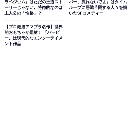
ラペジウム』はただの王道スト
バー、流れないでよ』はタイム
ーリーじゃない。特徴的なのは
ループに悪戦苦闘する人々を描
室町無頼
主人公の「性格」？
いたSFコメディー
Amazonで見る
【プロ厳選アマプラ名作】世界
的おもちゃが題材！ 『バービ
ー』は現代的なエンターテイメ
2025年に公開された映画『室町無頼』。Amazonプライ
ント作品
ム会員であれば、誰でも無料で楽しむことが可能です。
映画ライターが考える『室町無頼』の魅力は？
垣根涼介による歴史小説を映画化。武士階級として
一揆を起こした実在の人物・蓮田兵衛を主人公とし
た作品です。入江悠監督は『サイタマノラッパー』
や『あんのこと』などで、貧困や圧力に苦しむ人々
の姿を描いてきた作家であり、序盤の圧政に苦しむ
人々の姿の時点で、作家性が存分に表れていること
が分かるでしょう。そして、基本はやはりアクショ