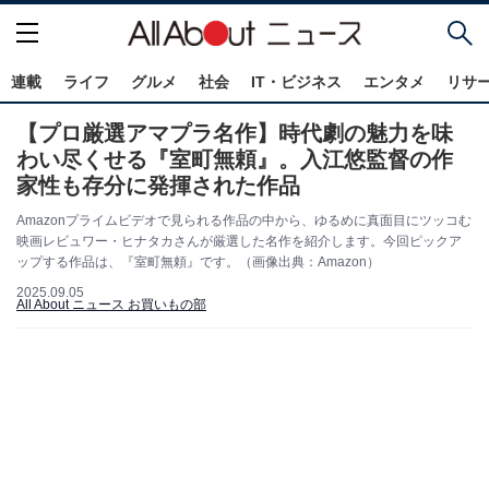
連載
ライフ
グルメ
社会
IT・ビジネス
エンタメ
リサ
【プロ厳選アマプラ名作】時代劇の魅力を味
わい尽くせる『室町無頼』。入江悠監督の作
家性も存分に発揮された作品
Amazonプライムビデオで見られる作品の中から、ゆるめに真面目にツッコむ
映画レビュワー・ヒナタカさんが厳選した名作を紹介します。今回ピックア
ップする作品は、『室町無頼』です。（画像出典：Amazon）
2025.09.05
All About ニュース お買いもの部