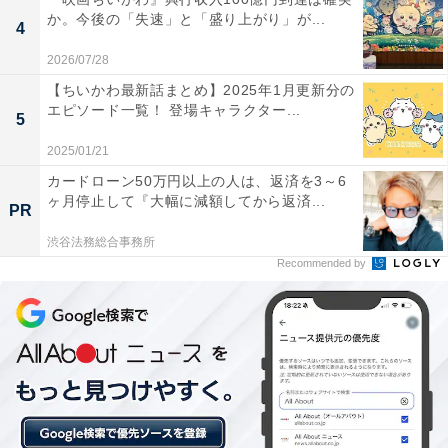
か。今後の「失速」と「盛り上がり」が...
4
2026/07/28
「プライム会員」なら便利でお得な特典が全部使
【ちいかわ最新話まとめ】2025年1月更新分の
い放題！
エピソード一覧！ 登場キャラクター...
5
2025/01/21
Amazonプライムは、月額600円（税込）または年間
カードローン50万円以上の人は、返済を3～6
5900円（税込）で、多彩な特典を提供する会員制プログ
ヶ月停止して『大幅に減額してから返済...
PR
ラムです。
渋谷法務総合事務所
Recommended by
Amazonプライム会員になると、以下のようなさまざま
なサービスを利用できるようになります。
・無料配送
・動画配信サービスの「Prime Video」
・音楽配信サービスの「Amazon Music Prime」
・写真やビデオを保存できるオンラインストレージサー
ビスの「Amazon Photos」