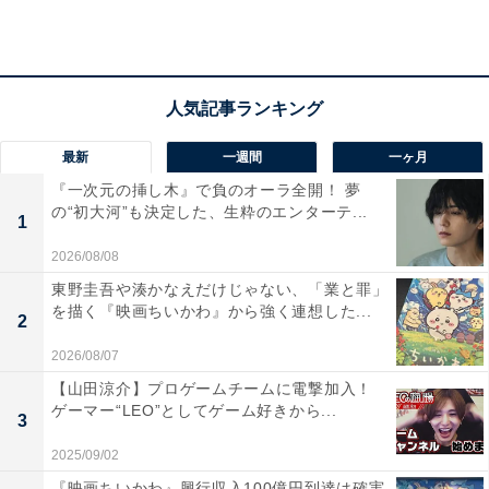
ン活劇。少年漫画のような修行シーンや、よい意味
での勧善懲悪の物語の分かりやすさ、脅威的な長回
しによるダイナミックな見せ場など、スケール感の
ある時代劇の魅力も味わい尽くせる内容となってい
ました。
最新
一週間
一ヶ月
『一次元の挿し木』で負のオーラ全開！ 夢
の“初大河”も決定した、生粋のエンターテ...
1
2026/08/08
東野圭吾や湊かなえだけじゃない、「業と罪」
を描く『映画ちいかわ』から強く連想した...
2
2026/08/07
【山田涼介】プロゲームチームに電撃加入！
ゲーマー“LEO”としてゲーム好きから...
3
2025/09/02
『映画ちいかわ』興行収入100億円到達は確実