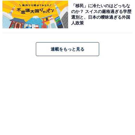
「移民」に冷たいのはどっちな
のか？ スイスの厳格過ぎる学歴
※掲載されている情報は記事公開時のものです。あらか
選別と、日本の曖昧過ぎる外国
人政策
じめご了承ください。
また、記事中の商品を購入すると、売上の一部がオール
アバウトに還元されることがあります。
連載をもっと見る
コメント監修
：ヒナタカ
All About 映画ガイド。雑食系映画ライターとして
「ねとらぼ」「マグミクス」「NiEW（ニュー）」
など複数のメディアで執筆中。作品の解説や考察、
特定のジャンルのまとめ記事を担当。2022年「All
About Red Ball Award」のNEWS部門を受賞。