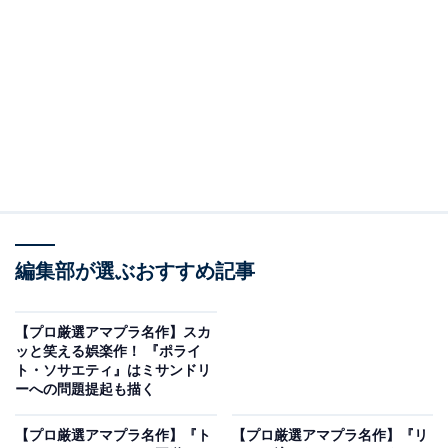
『室町無頼』をAmazonで見る
※本記事で紹介している商品の購入やサービスの利用により、売上の一部が
オールアバウトに還元されることがあります。
『室町無頼』は時代劇の魅力を味わい尽くせる作
品！
編集部が選ぶおすすめ記事
【プロ厳選アマプラ名作】スカ
ッと笑える娯楽作！ 『ポライ
ト・ソサエティ』はミサンドリ
ーへの問題提起も描く
【プロ厳選アマプラ名作】『ト
【プロ厳選アマプラ名作】『リ