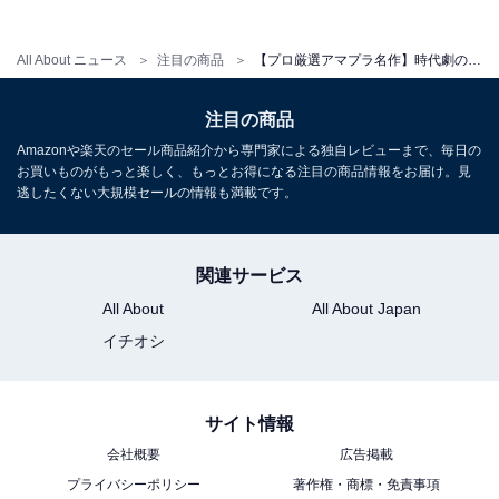
All About ニュース
注目の商品
【プロ厳選アマプラ名作】時代劇の魅力を味わい尽くせる『室町無頼』。入江悠監督の作家性も存分に発揮された作品
Amazonで実施中のセールを見る
注目の商品
Amazonや楽天のセール商品紹介から専門家による独自レビューまで、毎日の
お買いものがもっと楽しく、もっとお得になる注目の商品情報をお届け。見
逃したくない大規模セールの情報も満載です。
こちらもおすすめ
関連サービス
【プロ厳選アマプラ名作】伝説的監督と新人監
督の争い!? 『ハケンアニメ!』が描くのは「よい
All About
All About Japan
意味でダウナー」な創作物の裏側
イチオシ
サイト情報
会社概要
広告掲載
プライバシーポリシー
著作権・商標・免責事項