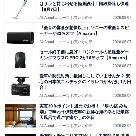
はサッと持ち出せる軽量設計！階段掃除も快適
【8月7日】
All About ニュース お買いもの部
2026.08.07
『低音の響きが想像以上』ソニーの重低音スピ
ーカーが33％オフ【Amazon】
All About ニュース お買いもの部
2026.08.07
セール終了前に急げ！ロジクールの超軽量ゲー
ミングマウスG PRO 2が16％オフ【Amazon】
All About ニュース お買いもの部
2026.08.07
愛車の防犯対策、後回しにしていませんか？ 安
心の日本製コムテックのドラレコが今だけ1万円
台！
All About ニュース お買いもの部
2026.08.07
実質30％ポイント還元でお得！ 「味の宿 みち
潮」で味わう伊勢志摩の新鮮な海の幸と絶景露
天風呂で過ごす癒やしの休日
All About ニュース お買いもの部
2026.08.07
湯布院・湯平エリアで1位！ 「由布院温泉 草庵