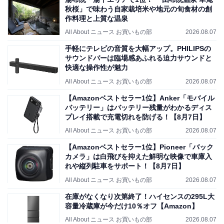
秋桜」で味わう自家栽培米や地元の旬食材の創
作料理と上質な温泉
All About ニュース お買いもの部
2026.08.07
手軽にテレビの音質を大幅アップ。PHILIPSの
サウンドバーは臨場感あふれる迫力サウンドと
快適な操作性が魅力
All About ニュース お買いもの部
2026.08.07
【Amazonベストセラー1位】Anker「モバイル
バッテリー」はバッテリー残量がわかるディス
プレイ搭載で充電切れを防げる！【8月7日】
All About ニュース お買いもの部
2026.08.07
【Amazonベストセラー1位】Pioneer「バック
カメラ」は白飛びを抑えた鮮明な映像で車庫入
れや縦列駐車をサポート！【8月7日】
All About ニュース お買いもの部
2026.08.07
在庫がなくなり次第終了！ハイセンスの295L大
容量冷蔵庫が今だけ10％オフ【Amazon】
All About ニュース お買いもの部
2026.08.07