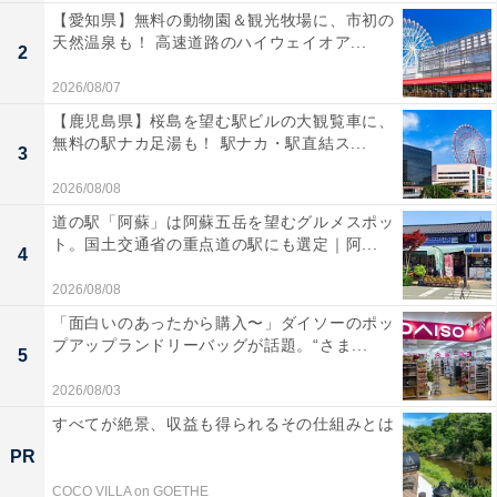
【愛知県】無料の動物園＆観光牧場に、市初の
天然温泉も！ 高速道路のハイウェイオア...
2
2026/08/07
【鹿児島県】桜島を望む駅ビルの大観覧車に、
無料の駅ナカ足湯も！ 駅ナカ・駅直結ス...
3
2026/08/08
道の駅「阿蘇」は阿蘇五岳を望むグルメスポッ
ト。国土交通省の重点道の駅にも選定｜阿...
4
2026/08/08
「面白いのあったから購入〜」ダイソーのポッ
プアップランドリーバッグが話題。“さま...
5
2026/08/03
すべてが絶景、収益も得られるその仕組みとは
PR
COCO VILLA on GOETHE