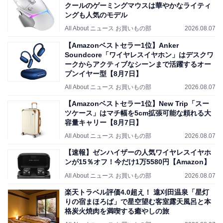
クールのゲーミングマウスは華やかなライティ
ングも人気のモデル
All About ニュース お買いもの部
2026.08.07
【Amazonベストセラー1位】Anker
Soundcore「ワイヤレスイヤホン」はデスクワ
ークからアクティブなシーンまで活躍するオー
プンイヤー型【8月7日】
All About ニュース お買いもの部
2026.08.07
【Amazonベストセラー1位】New Trip「スー
ツケース」はマチ幅を5cm拡張可能な頼れる大
容量キャリー【8月7日】
All About ニュース お買いもの部
2026.08.07
【速報】ゼンハイザーの人気ワイヤレスイヤホ
ンが15％オフ！今だけ1万5580円【Amazon】
All About ニュース お買いもの部
2026.08.07
楽天トラベル評価4.0超え！ 遠刈田温泉「星灯
りの宿まほろば」で星空望む客室露天風呂と本
格炭火焼肉を満喫する癒やしの旅