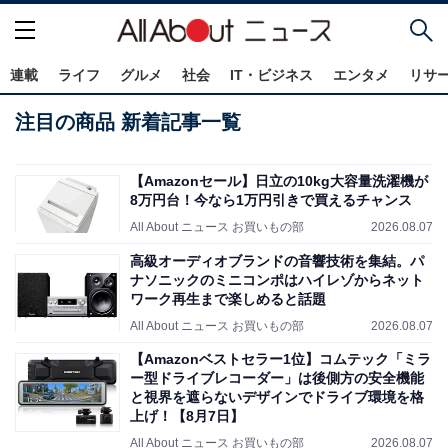
連載
ライフ
グルメ
社会
IT・ビジネス
エンタメ
リサ
注目の商品 新着記事一覧
【Amazonセール】日立の10kg大容量洗濯機が
8万円台！今なら1万円引きで買えるチャンス
All About ニュース お買いもの部
2026.08.07
高級オーディオブランドの音響技術を集結。パ
ナソニックのミニコンポはハイレゾからネット
ワーク再生まで楽しめると話題
All About ニュース お買いもの部
2026.08.07
【Amazonベストセラー1位】コムテック「ミラ
ー型ドライブレコーダー」は後側方の安全機能
と視界を遮らないデザインでドライブ環境を格
上げ！【8月7日】
All About ニュース お買いもの部
2026.08.07