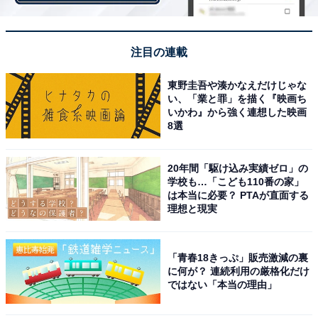
注目の連載
つまり、頭ではもちろんゲームと分かっていても、視界
を完全に奪われてゲームの世界に放り込まれると、体の
東野圭吾や湊かなえだけじゃな
方が反応してしまう。PSVRで受けるゲーム体験という
い、「業と罪」を描く『映画ち
いかわ』から強く連想した映画
のは、視覚によってもたらされるものではあるが、より
8選
身体的な感覚に訴えかけるもので、「まさしく、Virtual
Reality、仮想現実というにふさわしい体験」と田下氏は
20年間「駆け込み実績ゼロ」の
述べている。
学校も…「こども110番の家」
は本当に必要？ PTAが直面する
理想と現実
【関連リンク】
「青春18きっぷ」販売激減の裏
記事では伝わらない、PS VRのすごさ
に何が？ 連続利用の厳格化だけ
ではない「本当の理由」
PS VRが高い理由と、安い理由