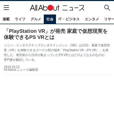
連載
ライフ
グルメ
社会
IT・ビジネス
エンタメ
リサ
「PlayStation VR」が発売 家庭で仮想現実を
体験できるPS VRとは
ソニー・インタラクティブエンタテインメント（SIE）は13日、家庭で仮想現
実（VR）を体験できるゴーグル型の端末「PlayStation VR（PS VR）」を発
売した。発売前から注目が集まっていたPS VRとはどのようなものなのか、
専門家が解説している。
2016.10.13
All About ニュース編集部