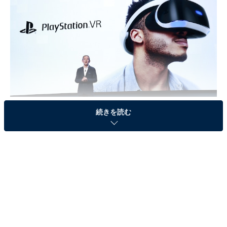
ソニーは9月13日、都内でイベントでプレステの販売戦略発表し、PS VRに
続きを読む
ついても紹介した（写真：AP/アフロ）
PS VRは、6月18日に第1回予約受け付けを開始し、即日
完売。7月23日にも受け付けたが完売が続いたとされて
いる。発売前から注目が集まっていたPS VRとはどのよ
うなものなのか、ゲームライターの田下広夢氏がAll
Aboutで以下のように解説している。