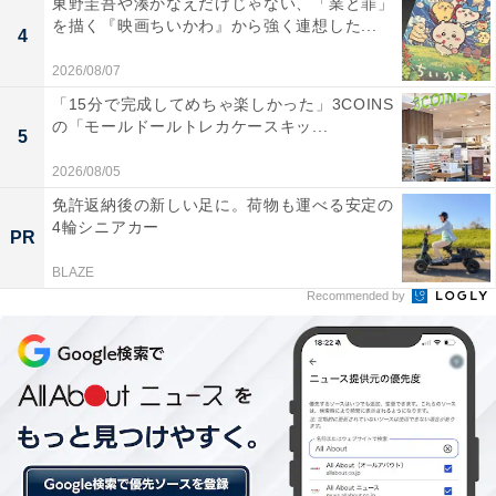
東野圭吾や湊かなえだけじゃない、「業と罪」
を描く『映画ちいかわ』から強く連想した...
4
映像は立体視で表現され、音も3Dサラウンド。これを使
2026/08/07
うことで「あたかも自分自身がゲームの世界に降り立っ
「15分で完成してめちゃ楽しかった」3COINS
たかのような体験を味わうことができる」といい、「視
の「モールドールトレカケースキッ...
5
界を完全に覆うことによって、ゲームの世界は劇的に変
化します。この変化は、視覚的な変化でありながら、全
2026/08/05
身の感覚に訴えかけるような変化です」と田下氏は述べ
免許返納後の新しい足に。荷物も運べる安定の
4輪シニアカー
ている。
PR
BLAZE
Recommended by
田下氏がPS VRで実際に遊んだ体験・感覚は、「止まっ
ているエスカレーター」に最も近いという。止まってい
るエスカレーターに乗ると、頭では止まっていると分か
っていても、体の方が反応して動いていることを前提に
バランスを取ろうとする感覚があるが、これに近いとい
う。