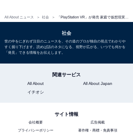
All About ニュース
社会
「PlayStation VR」が発売 家庭で仮想現実を体験できるPS VRとは
社会
世の中をにぎわず注目のニュースを、その道のプロが独自の視点でわかりや
すく掘り下げます。読めば話のネタになる、視野が広がる、いつでも何かを
「発見」できる情報をお伝えします。
関連サービス
All About
All About Japan
イチオシ
サイト情報
会社概要
広告掲載
プライバシーポリシー
著作権・商標・免責事項