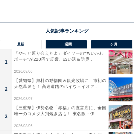
る。
最新
一週間
一ヶ月
「やっと巡り会えたよ」ダイソーの“ちいかわ
ポーチ”が220円で反響。ぬい活＆防災...
1
2026/08/06
【愛知県】無料の動物園＆観光牧場に、市初の
天然温泉も！ 高速道路のハイウェイオア...
2
2026/08/07
【三重県】伊勢名物「赤福」の直営店に、全国
唯一のコメダ大判焼き店も！ 東名阪・伊...
3
2026/08/06
PS VRではどのような体験ができるか