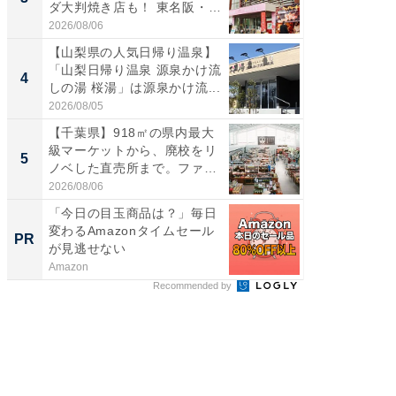
ダ大判焼き店も！ 東名阪・
00円で「
伊...
2026/08/06
2026/08/0
【山梨県の人気日帰り温泉】
「ミニオ
「山梨日帰り温泉 源泉かけ流
ッグ！ 
4
4
しの湯 桜湯」は源泉かけ流...
ど、夏限
2026/08/05
2026/08/0
【千葉県】918㎡の県内最大
【埼玉
級マーケットから、廃校をリ
「行田天
5
5
ノベした直売所まで。ファ
は和の
ー...
が...
2026/08/06
2026/08/0
「今日の目玉商品は？」毎日
AIが速
変わるAmazonタイムセール
事録作
PR
PR
が見逃せない
Amazon
カイタヨ
Recommended by