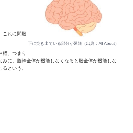
。これに間脳
下に突き出ている部分が延髄（出典：
All About
）
中枢、つまり
なみに、脳幹全体が機能しなくなると脳全体が機能しな
こるという。