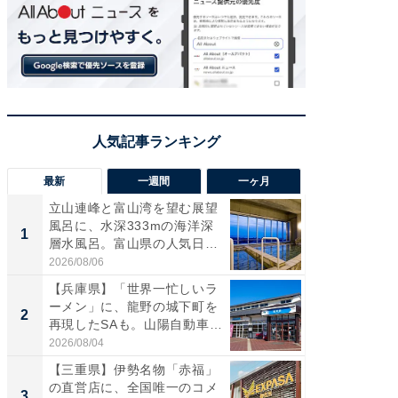
最新
一週間
一ヶ月
立山連峰と富山湾を望む展望
【兵庫
風呂に、水深333mの海洋深
ーメン
1
1
層水風呂。富山県の人気日
再現した
帰...
道...
2026/08/06
2026/08/0
【兵庫県】「世界一忙しいラ
【三重
ーメン」に、龍野の城下町を
「鈴鹿天
2
2
再現したSAも。山陽自動車
は100
道...
2026/08/04
2026/08/0
【三重県】伊勢名物「赤福」
ステラ
の直営店に、全国唯一のコメ
詰め放題
3
3