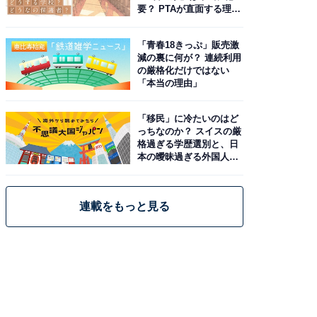
要？ PTAが直面する理想
と現実
「青春18きっぷ」販売激
減の裏に何が？ 連続利用
の厳格化だけではない
「本当の理由」
「移民」に冷たいのはど
っちなのか？ スイスの厳
格過ぎる学歴選別と、日
本の曖昧過ぎる外国人政
策
連載をもっと見る