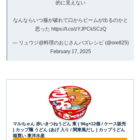
的に見えない
なんならいつ服が破れて口からビームが出るのかと
思った
https://t.co/zYJPCkSCzQ
— リュウジ@料理のおじさんバズレシピ (@ore825)
February 17, 2025
マルちゃん 赤いきつねうどん 東 ( 96g×12個 / ケース販売
) カップ麺 うどん (あげ 入り / 関東風だし ) カップうどん
箱買い 東洋水産