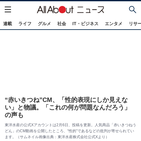
連載
ライフ
グルメ
社会
IT・ビジネス
エンタメ
リサ
“赤いきつね”CM、「性的表現にしか見えな
い」と物議。「これの何が問題なんだろう」
の声も
東洋水産の公式Xアカウントは2月6日、投稿を更新。人気商品「赤いきつねう
どん」のCM動画を公開したところ、“性的”であるなどの批判が寄せられてい
ます。（サムネイル画像出典：東洋水産株式会社公式Xより）