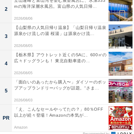
立山連峰と富山湾を望む展望風呂に、水深333
mの海洋深層水風呂。富山県の人気日帰...
2
2026/08/06
【山梨県の人気日帰り温泉】「山梨日帰り温泉
源泉かけ流しの湯 桜湯」は源泉かけ流...
3
2026/08/05
【栃木県】アウトレット近くのSAに、600㎡の
広々ドッグランも！ 東北自動車道の...
4
2026/08/05
「面白いのあったから購入〜」ダイソーのポッ
プアップランドリーバッグが話題。“さま...
5
2026/08/03
「え、こんなセールやってたの？」80％OFF
以上が続々登場！Amazonの本気が...
PR
Amazon
Recommended by