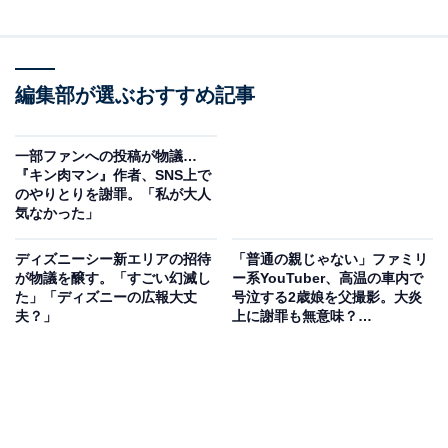
編集部が選ぶおすすめ記事
一部ファンへの投稿が物議…
『キン肉マン』作者、SNS上で
のやりとりを謝罪。「私が大人
気なかった」
ディズニーシー新エリアの招待
「普通の親じゃない」ファミリ
が物議を醸す。「すごい幻滅し
ー系YouTuber、高温の車内で
た」「ディズニーの広報大丈
号泣する2歳娘を父撮影。大炎
夫？」
上に謝罪も無意味？
「YouTube辞めた方が」