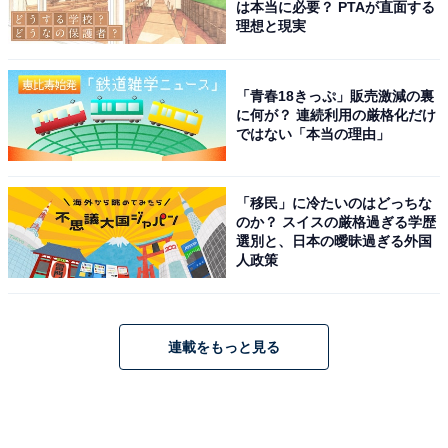
は本当に必要？ PTAが直面する
理想と現実
「青春18きっぷ」販売激減の裏
に何が？ 連続利用の厳格化だけ
ではない「本当の理由」
「移民」に冷たいのはどっちな
のか？ スイスの厳格過ぎる学歴
選別と、日本の曖昧過ぎる外国
人政策
連載をもっと見る