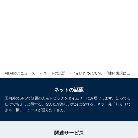
All About ニュース
ネットの話題
“赤いきつね”CM、「性的表現にしか見えない」と物議。「これの何が問題なんだろう」の声も
ネットの話題
国内外のSNSで話題の人＆トピックをタイムリーにお届けします。知ってる
だけでちょっと得する、なんだか楽しい気分になれる、ネット発「知ら（な
きゃ）損」ニュースが盛りだくさん。
関連サービス