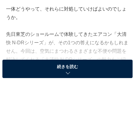
一体どうやって、それらに対処していけばよいのでしょ
うか。
先日東芝のショールームで体験してきたエアコン「大清
快 N-DRシリーズ」が、その1つの答えになるかもしれま
せん。今回は、空気にまつわるさまざまな不便や問題を
解決してくれる「大清快 N-DRシリーズ」の魅力をご紹
続きを読む
介しましょう。
風向きをレーダーでコントロール！ 家族の誰もが
快適に
室内の温度コントロールはしっかりしたいけれど、直接
風を体に当てたくないという人もいれば、夏の帰宅後や
お風呂上りに、1度冷風に当たって涼みたいという人も