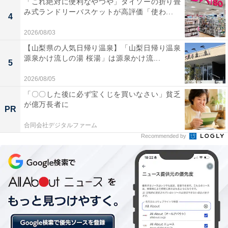
「これ絶対に便利なやつや」ダイソーの折り畳
み式ランドリーバスケットが高評価「使わ...
4
2026/08/03
【山梨県の人気日帰り温泉】「山梨日帰り温泉
源泉かけ流しの湯 桜湯」は源泉かけ流...
5
2026/08/05
「〇〇した後に必ず宝くじを買いなさい」貧乏
が億万長者に
PR
合同会社デジタルファーム
Recommended by
人がいる方向へ矢印が動きます