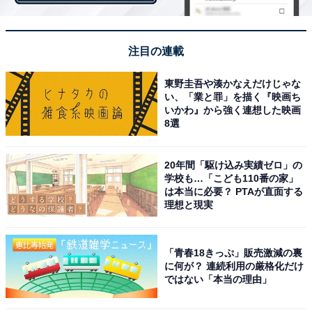
注目の連載
東野圭吾や湊かなえだけじゃな
い、「業と罪」を描く『映画ち
いかわ』から強く連想した映画
8選
20年間「駆け込み実績ゼロ」の
風を拡散する無風感ルーバーで冷えすぎ＆乾燥を
学校も…「こども110番の家」
防止
は本当に必要？ PTAが直面する
理想と現実
また、エアコンの風を感じさせない無風感空調も魅力的
な機能の1つです。風が直接当たると、体が冷えすぎた
「青春18きっぷ」販売激減の裏
り肌が乾燥したりするものですが、本商品には風を拡散
に何が？ 連続利用の厳格化だけ
ではない「本当の理由」
し、風あたりを柔らかくするような機能がついていま
す。