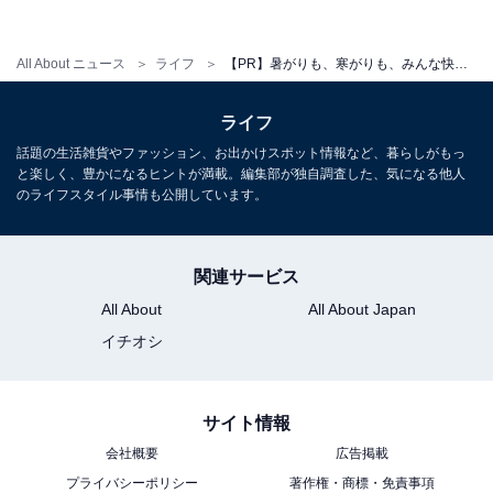
All About ニュース
ライフ
【PR】暑がりも、寒がりも、みんな快適！ 家族全員が1年中“気持ち良く”過ごせるエアコンって？
穴の開いたパネルが無風感ルーバー
ライフ
話題の生活雑貨やファッション、お出かけスポット情報など、暮らしがもっ
と楽しく、豊かになるヒントが満載。編集部が独自調査した、気になる他人
のライフスタイル事情も公開しています。
関連サービス
All About
All About Japan
イチオシ
サイト情報
右側は通常の風、左側は無風感にするといった使い方もできます
会社概要
広告掲載
もちろん、風を感じたい時には通常の風で運転すること
プライバシーポリシー
著作権・商標・免責事項