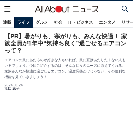
連載
ライフ
グルメ
社会
IT・ビジネス
エンタメ
リサ
【PR】暑がりも、寒がりも、みんな快適！ 家
族全員が1年中“気持ち良く”過ごせるエアコン
って？
エアコンの風にあたるのが好きな人もいれば、風に直接あたりたくない人も
いるでしょう。今回ご紹介するのは、そんな個々のニーズに応えてくれる、
家族みんなが快適に過ごせるエアコン。温度調整だけじゃない、その便利な
機能を見ていきましょう！
2024.01.24
江口 恵子