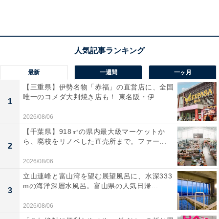
最新
一週間
一ヶ月
【三重県】伊勢名物「赤福」の直営店に、全国
唯一のコメダ大判焼き店も！ 東名阪・伊...
1
赤い矢印が風向です
2026/08/06
【千葉県】918㎡の県内最大級マーケットか
ら、廃校をリノベした直売所まで。ファー...
2
2026/08/06
立山連峰と富山湾を望む展望風呂に、水深333
mの海洋深層水風呂。富山県の人気日帰...
3
2026/08/06