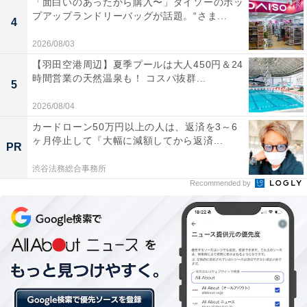
「面白いのあったから購入〜」ダイソーのポッ
も多数訪れている高尾山。その玄関口が京王電鉄の高尾
プアップランドリーバッグが話題。“さま...
4
山口駅だ。野田氏によると、その人気をさらに盛り上げ
るため、2015年春に大改装されたという。
2026/08/03
【羽田空港周辺】夏季プールは大人450円＆24
時間営業の天然温泉も！ コスパ抜群...
5
2026/08/04
カードローン50万円以上の人は、返済を3～6
ヶ月停止して『大幅に減額してから返済...
PR
渋谷法務総合事務所
Recommended by
和風な雰囲気の高尾山口駅ホーム（出典：
All About
）