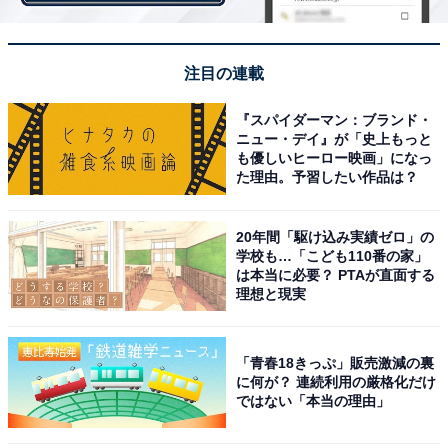
この新駅舎をデザインしたのが隈研吾氏。隈氏らしく、
注目の連載
木（高尾山のスギ並木にちなんで杉材）を多用したユニ
ークな駅舎だと野田氏は説明する。また、駅裏には、
『スパイダーマン：ブランド・
ニュー・デイ』が「史上もっと
2015年11月に
日帰り温泉施設がオープン
しており、駅舎
も優しいヒーロー映画」になっ
とともに話題になっているという。
た理由。予習したい作品は？
20年間「駆け込み実績ゼロ」の
学校も…「こども110番の家」
は本当に必要？ PTAが直面する
理想と現実
「青春18きっぷ」販売激減の裏
に何が？ 連続利用の厳格化だけ
ではない「本当の理由」