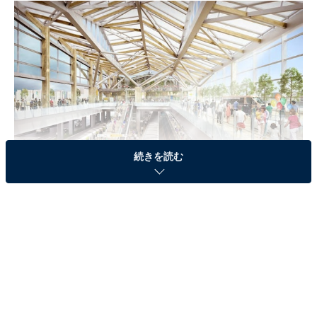
続きを読む
品川新駅の駅舎内観イメージ図（出典：
JR東日本プレスリリース
）
デザインは、新国立競技場を手掛ける建築家の隈研吾氏
が担当する。日本の伝統的な折り紙をモチーフとした大
屋根、障子をイメージして「膜」や「木」等の素材を活
用するなど、「和」を感じられる駅になる予定という。
また、駅舎東西面には大きなガラス面を、コンコース階