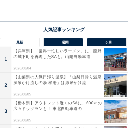
最新
一週間
一ヶ月
【兵庫県】「世界一忙しいラーメン」に、龍野
の城下町を再現したSAも。山陽自動車道...
1
2026/08/04
【山梨県の人気日帰り温泉】「山梨日帰り温泉
源泉かけ流しの湯 桜湯」は源泉かけ流...
2
2026/08/05
高尾山口駅の駅舎（出典：
All About
）
【栃木県】アウトレット近くのSAに、600㎡の
広々ドッグランも！ 東北自動車道の...
3
2026/08/05
都心からは手軽な行楽地で、最近では海外からの観光客