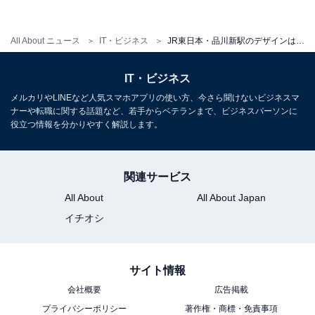
All About ニュース
IT・ビジネス
JR東日本・品川新駅のデザインは隈研吾氏 隈デザインの駅舎で注目は
JR宝積寺駅入口（出典：
All About
）
IT・ビジネス
メルカリやLINEなど人気スマホアプリの使い方、今さら聞けないビジネスマ
隈研吾氏がデザインしたもうひとつの駅は、栃木県にあ
ナーや転職に関する話題など、若手からベテランまで、ビジネスパーソンに
役立つ情報を分かりやすく解説します。
るJR東北本線の宝積寺（ほうしゃくじ）駅だという。野
田氏は「天井の複雑な木組みデザインには圧倒される」
としている。また、東口に直結する「ちょっ蔵広場」と
関連サービス
同化したようなデザインの統一が見事だという。
All About
All About Japan
イチオシ
サイト情報
会社概要
広告掲載
プライバシーポリシー
著作権・商標・免責事項