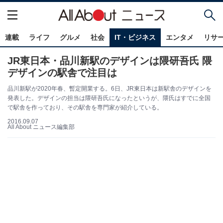
連載
ライフ
グルメ
社会
IT・ビジネス
エンタメ
リサ
JR東日本・品川新駅のデザインは隈研吾氏 隈
デザインの駅舎で注目は
品川新駅が2020年春、暫定開業する。6日、JR東日本は新駅舎のデザインを
発表した。デザインの担当は隈研吾氏になったというが、隈氏はすでに全国
で駅舎を作っており、その駅舎を専門家が紹介している。
2016.09.07
All About ニュース編集部