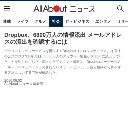
連載
ライフ
グルメ
社会
IT・ビジネス
エンタメ
リサ
Dropbox、6800万人の情報流出 メールアドレ
スの流出を確認するには
データストレージサービスを提供するDropbox（ドロップボックス）は同社
の公式ブログで8月31日、6800万人のアカウント情報が2012年に流出してい
たことを明らかにした。流出したアカウント情報は、Dropboxユーザーのメ
ールアドレスとハッシュ化されたパスワードという。、自ら危険から身を守
る方法について専門家が解説した。
2016.09.02
All About ニュース編集部