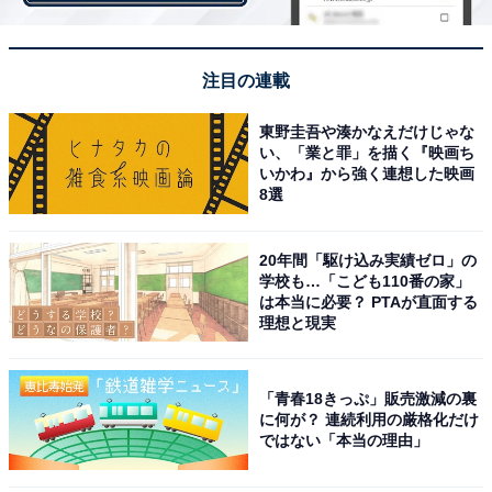
注目の連載
パスワードの使い回しはNG
東野圭吾や湊かなえだけじゃな
い、「業と罪」を描く『映画ち
いかわ』から強く連想した映画
斎藤氏によると、知らないところで流出したパスワード
8選
がリスト化され、不正アクセスに悪用され、金銭被害も
起きているという。
20年間「駆け込み実績ゼロ」の
学校も…「こども110番の家」
は本当に必要？ PTAが直面する
理想と現実
斎藤氏は、ユーザーができる対策として、まず、パスワ
ードを使い回すのは危険と述べている。Webサービスご
とに別々のパスワードを設ける必要があると同時に、推
「青春18きっぷ」販売激減の裏
に何が？ 連続利用の厳格化だけ
測可能な弱いパスワードを使わない（意味を持たないラ
ではない「本当の理由」
ンダムな大小英数字及び記号のパスワードを使う）こと
も大切と齋藤氏は説明する。