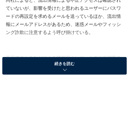
同社によると、流出情報による不正アクセスは確認され
ていないが、影響を受けたと思われるユーザーにパスワ
ードの再設定を求めるメールを送っているほか、流出情
報にメールアドレスがあるため、迷惑メールやフィッシ
ング詐欺に注意するよう呼び掛けている。
不正アクセスなどによる情報漏えいや、その二次被害の
続きを読む
ニュースが後を絶たない。一見安心できるように思える
サイトでも漏えい事件は起きており、自ら危険から身を
守る方法を知っておく必要がある。メールアドレスの流
出をチェックできるサイトの使い方やパスワード管理の
注意点などについて、ウイルス対策に詳しいエンジニア
の齋藤実氏がAll Aboutで以下のように解説している。