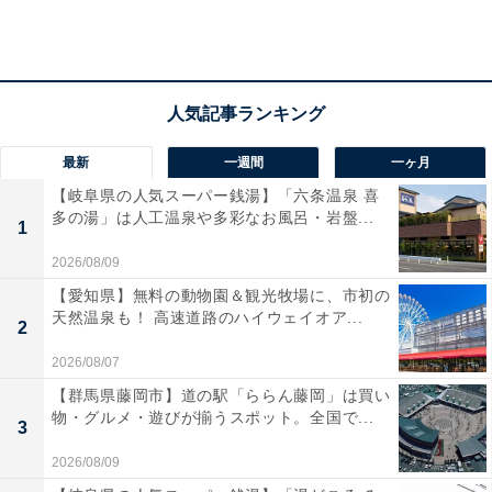
「Have I Been Pwned?」は闇サイトで流通している情報
を上げているので、漏えいがあったサービスの運営側が
公表する数字よりも正確に近い流出情報といえると齋藤
氏は述べている。
最新
一週間
一ヶ月
【岐阜県の人気スーパー銭湯】「六条温泉 喜
多の湯」は人工温泉や多彩なお風呂・岩盤...
1
サイトの使い方は、サイトのトップページで、メールア
2026/08/09
ドレス（またはID）を入力して「Pwned?」をクリック
【愛知県】無料の動物園＆観光牧場に、市初の
するだけという。実際に、齋藤氏はこのサイトで自身の
天然温泉も！ 高速道路のハイウェイオア...
2
メールアドレスをチェックしたところ、パスワードが流
出していることがわかったという。齋藤氏は「漏えいが
2026/08/07
わかったら、すぐにパスワードを変更しましょう」と述
【群馬県藤岡市】道の駅「ららん藤岡」は買い
物・グルメ・遊びが揃うスポット。全国で...
べている。
3
2026/08/09