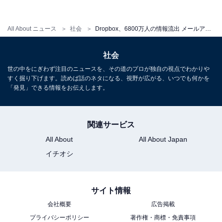
パスワードの他に、セキュリティサービスが提供されて
いる場合もある。たとえば、いつもと違うデバイスから
All About ニュース
社会
Dropbox、6800万人の情報流出 メールアドレスの流出を確認するには
ログインがあると登録したアドレスにメールが届くとい
ったサービスがあり、万が一の不正アクセスに備えて、
社会
このようなサービスをしっかりと活用してほしいと齋藤
世の中をにぎわず注目のニュースを、その道のプロが独自の視点でわかりや
氏は述べている。
すく掘り下げます。読めば話のネタになる、視野が広がる、いつでも何かを
「発見」できる情報をお伝えします。
関連サービス
【関連リンク】
All About
All About Japan
イチオシ
自分のメールアドレスが流出していないか確かめる方法
Amazonのログイン画面を偽装！フィッシング詐欺に注
サイト情報
意
会社概要
広告掲載
狙われるネット銀行、フィッシング詐欺からどう守る？
プライバシーポリシー
著作権・商標・免責事項