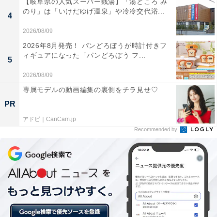
【岐阜県の人気スーパー銭湯】「湯どころ み
のり」は「いけだゆげ温泉」や冷冷交代浴...
斎藤氏は、注意点として、「Have I Been Pwned?」のサ
4
ービスではすべてのパスワード流出事件を網羅している
2026/08/09
わけではなく、同サービス運営側で入手できた情報に限
2026年8月発売！ パンどろぼうが時計付きフ
られているため、「もしセーフの判定でも油断だけは禁
ィギュアになった「パンどろぼう フ...
5
物」としている。
2026/08/09
専属モデルの動画編集の裏側をチラ見せ♡
PR
アドビ｜CanCam.jp
Recommended by