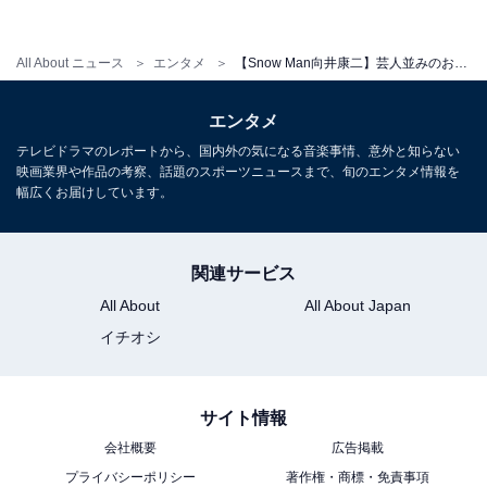
All About ニュース
エンタメ
【Snow Man向井康二】芸人並みのお笑いセンス！ タイにもルーツがある異色のアイドル
エンタメ
テレビドラマのレポートから、国内外の気になる音楽事情、意外と知らない
映画業界や作品の考察、話題のスポーツニュースまで、旬のエンタメ情報を
幅広くお届けしています。
関連サービス
All About
All About Japan
イチオシ
View this post on Instagram
サイト情報
会社概要
広告掲載
プライバシーポリシー
著作権・商標・免責事項