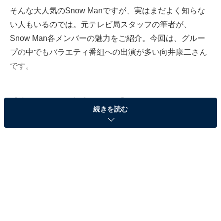
そんな大人気のSnow Manですが、実はまだよく知らな
い人もいるのでは。元テレビ局スタッフの筆者が、
Snow Man各メンバーの魅力をご紹介。今回は、グルー
プの中でもバラエティ番組への出演が多い向井康二さん
です。
【他のメンバーの記事はこちら】
続きを読む
・
【Snow Manラウール】パリコレデビューした“異色”のア
イドル！ 卓越したトークも魅力の最年少メンバー
・
【Snow Man目黒蓮】キムタク主演ドラマでチャンスを
つかんだ苦労人！ グループ愛あふれる目黒蓮の魅力
・
【Snow Man岩本照】芸能界屈指の“筋肉美”でダンスも演