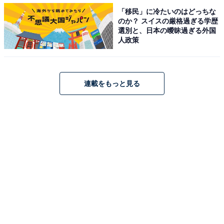
「移民」に冷たいのはどっちな
抜群のトーク力と体を張ったギャグやロケが人気
のか？ スイスの厳格過ぎる学歴
選別と、日本の曖昧過ぎる外国
そんな向井さんは、現在バラエティ番組を中心に出演し
人政策
ています。臨機応変なトーク力を持ち、さらに体を張っ
たロケなども担当できるアイドルとして活躍。
連載をもっと見る
他のメンバーよりもさまざまな番組に出演しています
が、中でも注目を集めたのは『アイ・アム・冒険少年』
（TBS系）です。この番組で向井さんは若手芸人並みに
体を張り、「地上100メートル巨大観音像をお掃除」
や、「バンジーしながらダーツ」など命懸けのロケを成
功させています。運動神経が良く度胸のある向井さん
は、どんな企画でも笑顔で一生懸命こなしていきます。
番組には欠かせないレギュラー出演者として大活躍中で
す。