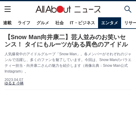
連載
ライフ
グルメ
社会
IT・ビジネス
エンタメ
リサ
【Snow Man向井康二】芸人並みのお笑いセ
ンス！ タイにもルーツがある異色のアイドル
人気爆発中のアイドルグループ「Snow Man」。各メンバーがそれぞれのジャ
ンルで活躍し、多くのファンを魅了しています。今回は、Snow Manのバラエ
ティー担当・向井康二さんの魅力を紹介します（画像出典：Snow Man公式
Instagram）。
2023.04.07
ゆるま 小林