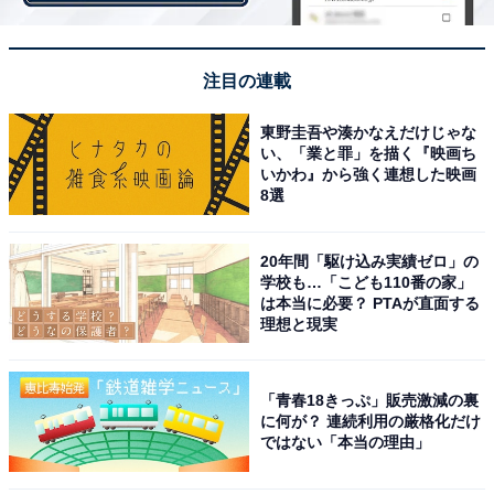
出は加速することが予想されます。そのときに、向井さ
んのルーツであるタイが、大きな起点になる可能性があ
注目の連載
りそうです。
東野圭吾や湊かなえだけじゃな
い、「業と罪」を描く『映画ち
いかわ』から強く連想した映画
8選
20年間「駆け込み実績ゼロ」の
学校も…「こども110番の家」
は本当に必要？ PTAが直面する
理想と現実
「青春18きっぷ」販売激減の裏
に何が？ 連続利用の厳格化だけ
ではない「本当の理由」