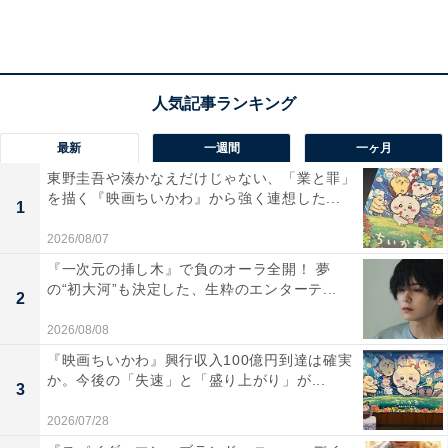
最新
一週間
一ヶ月
View this post on Instagram
東野圭吾や湊かなえだけじゃない、「業と罪」
を描く『映画ちいかわ』から強く連想した...
1
2026/08/07
『一次元の挿し木』で負のオーラ全開！ 夢
の“初大河”も決定した、生粋のエンターテ...
2
2026/08/08
『映画ちいかわ』興行収入100億円到達は確実
か。今後の「失速」と「盛り上がり」が...
3
A post shared by Snow Man (@snowman_official_j)
2026/07/28