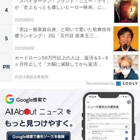
『スパイダーマン：ブランド・ニュー・デイ』
が「史上もっとも優しいヒーロー映画」に...
4
向井さんは、Snow Manの中でもタイとの縁が深いメン
2026/08/01
バーとして知られています。幼少期にタイで生活してい
「実は一般家庭出身」と聞いて驚いた歌舞伎俳
たことがあり、そのときに本格的に格闘技のムエタイを
優ランキング！ 2位「五代目 坂東玉三...
5
習得。日本人の父親とタイ人の母親の間に生まれたこと
公表するなど、自身のルーツが「タイ」にあることを明
2023/06/08
かしています。
カードローン50万円以上の人は、返済を3～6
ヶ月停止して『大幅に減額してから返済...
PR
渋谷法務総合事務所
タイ語を勉強している向井さんは、その努力も実ってタ
Recommended by
イで行われる国際的なイベント「JAPAN EXPO
THAILAND 2023」に出演。アジアでSnow Manの知名度
を上げるキッカケを作っています。
今後、新型コロナウイルスによる影響が少なくなり公演
やイベントなども再開される中、Snow Manのアジア進