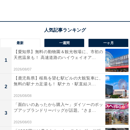
リル ラグジュアリートリートメント 250g
海洋成分と豊富なボタニカルエキスが髪と頭皮のコンデ
ィションを整えます。保湿効果の高いシアやカカオの油
最新
一週間
一ヶ月
脂成分＊も配合。乾燥を防いでハリのある髪へと導き、
しっとりなめらかな質感を与えます。詳しくは
こちら
。
【愛知県】無料の動物園＆観光牧場に、市初の
天然温泉も！ 高速道路のハイウェイオア...
＊シア脂、カカオ脂
1
2026/08/07
【鹿児島県】桜島を望む駅ビルの大観覧車に、
無料の駅ナカ足湯も！ 駅ナカ・駅直結ス...
2
2026/08/08
「面白いのあったから購入〜」ダイソーのポッ
プアップランドリーバッグが話題。“さま...
3
2026/08/03