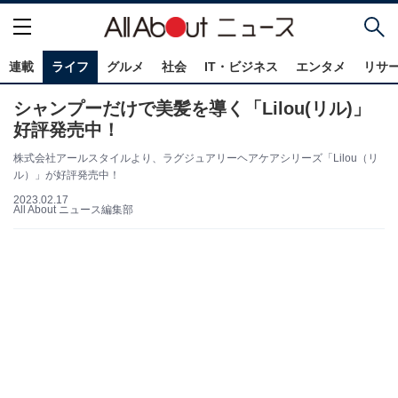
連載
ライフ
グルメ
社会
IT・ビジネス
エンタメ
リサ
シャンプーだけで美髪を導く「Lilou(リル)」
好評発売中！
株式会社アールスタイルより、ラグジュアリーヘアケアシリーズ「Lilou（リ
ル）」が好評発売中！
2023.02.17
All About ニュース編集部