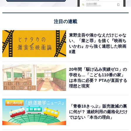
注目の連載
リル ラグジュアリーヘアオイル 28mL
東野圭吾や湊かなえだけじゃな
バオバブ＊1、シーベリー＊2など自然由来の植物エキス
い、「業と罪」を描く『映画ち
いかわ』から強く連想した映画
をふんだんに取り入れたヘアオイル。シャンプー後の髪
8選
にしっとりと滑らかな質感と指通りを与え、美しく光沢
感のある仕上がりへと導きます。詳しくは
こちら
。
20年間「駆け込み実績ゼロ」の
＊1 バオバブ種子油
学校も…「こども110番の家」
＊2 ヒポファエラムノイデス果実油（ともに保湿成分）
は本当に必要？ PTAが直面する
理想と現実
「青春18きっぷ」販売激減の裏
に何が？ 連続利用の厳格化だけ
ではない「本当の理由」