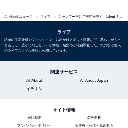
All About ニュース
ライフ
シャンプーだけで美髪を導く「Lilou(リル)」好評発売中！
ライフ
話題の生活雑貨やファッション、お出かけスポット情報など、暮らしがもっ
と楽しく、豊かになるヒントが満載。編集部が独自調査した、気になる他人
実際に試した All About の専門家のコメント
のライフスタイル事情も公開しています。
シャンプー1本でもふんわりサラッとした指通りの
いい髪へ
関連サービス
All About
All About Japan
All About 化粧品・コスメ ガイド
遠藤 幸子
（えんどう さ
イチオシ
ちこ）
サイト情報
会社概要
広告掲載
プライバシーポリシー
著作権・商標・免責事項