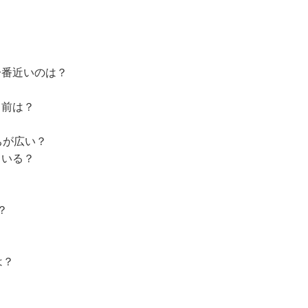
一番近いのは？
名前は？
ちが広い？
ている？
？
？
は？