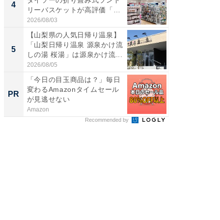
4
4
リーバスケットが高評価「使
ど、夏限
わ...
2026/08/03
2026/08/0
【山梨県の人気日帰り温泉】
【埼玉
「山梨日帰り温泉 源泉かけ流
「行田天
5
5
しの湯 桜湯」は源泉かけ流...
は和の
が...
2026/08/05
2026/08/0
「今日の目玉商品は？」毎日
AIが速
変わるAmazonタイムセール
事録作
PR
PR
が見逃せない
Amazon
カイタヨ
Recommended by