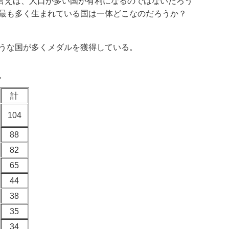
言えば、
人口が多い国が有利になるのではないだろう
最も多く生まれている国は一体どこなのだろう
か？
ような国が多くメダルを獲得している。
グ
計
104
88
82
65
44
38
35
34