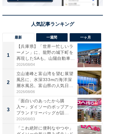
最新
一週間
一ヶ月
【兵庫県】「世界一忙しいラ
【兵庫
ーメン」に、龍野の城下町を
ーメン
1
1
再現したSAも。山陽自動車
再現した
道...
道...
2026/08/04
2026/08/0
立山連峰と富山湾を望む展望
【三重
風呂に、水深333mの海洋深
「鈴鹿天
2
2
層水風呂。富山県の人気日
は100
帰...
2026/08/06
2026/08/0
「面白いのあったから購
ステラ
入〜」ダイソーのポップアッ
詰め放題
3
3
プランドリーバッグが話
00円で「
題。“さま...
2026/08/03
2026/08/0
「これ絶対に便利なやつや」
「ミニオ
ダイソーの折り畳み式ランド
ッグ！ 