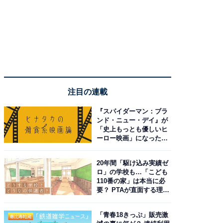
注目の連載
『スパイダーマン：ブラ
ンド・ニュー・デイ』が
「史上もっとも優しいヒ
ーロー映画」になった理
由。予習したい作品は？
20年間「駆け込み実績ゼ
ロ」の学校も…「こども
110番の家」は本当に必
要？ PTAが直面する理想
と現実
「青春18きっぷ」販売激