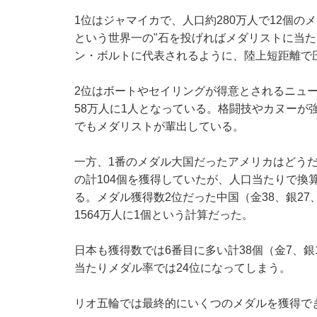
1位はジャマイカで、
人口約280万人で12個の
という世界一の"
石を投げればメダリストに当た
ン・ボルトに代表されるように、陸上短距離で
2位はボートやセイリングが得意とされるニュー
58万人に1人となっている。格闘技やカヌーが
でもメダリストが輩出している。
一方、1番のメダル大国だったアメリカはどうだ
の計104個を獲得していたが、人口当たりで換
る。メダル獲得数2位だった中国（金38、銀27
1564万人に1個という計算だった。
日本も獲得数では6番目に多い計38個（金7、銀
当たりメダル率では24位になってしまう。
リオ五輪では最終的にいくつのメダルを獲得で