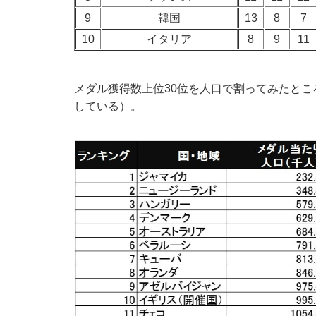
9
韓国
13
8
7
10
イタリア
8
9
11
メダル獲得数上位30位を人口で割ってみたとこ
している）。