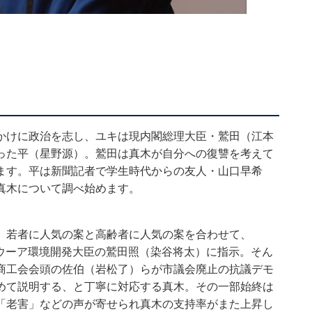
かけに政治を志し、ユキは現内閣総理大臣・鷲田（江本
った平（星野源）。鷲田は真木が自分への復讐を考えて
ます。平は新聞記者で学生時代からの友人・山口早希
真木について調べ始めます。
、若者に人気の案と高齢者に人気の案を合わせて、
うウーア環境開発大臣の鷲田照（染谷将太）に指示。そん
商工会会頭の佐伯（岩松了）らが市議会廃止の抗議デモ
めて説明する、と丁寧に対応する真木。その一部始終は
「老害」などの声が寄せられ真木の支持率がまた上昇し