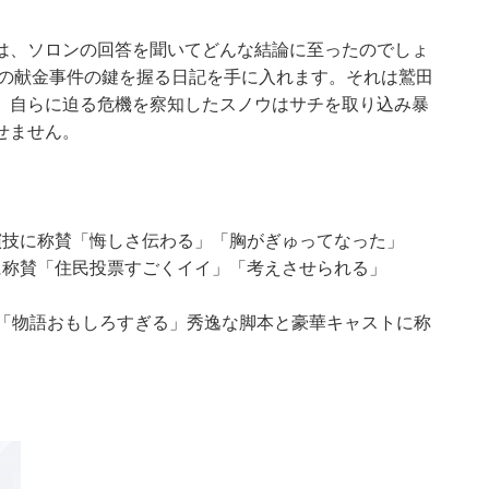
は、ソロンの回答を聞いてどんな結論に至ったのでしょ
前の献金事件の鍵を握る日記を手に入れます。それは鷲田
、自らに迫る危機を察知したスノウはサチを取り込み暴
せません。
の演技に称賛「悔しさ伝わる」「胸がぎゅってなった」
”に称賛「住民投票すごくイイ」「考えさせられる」
た」「物語おもしろすぎる」秀逸な脚本と豪華キャストに称