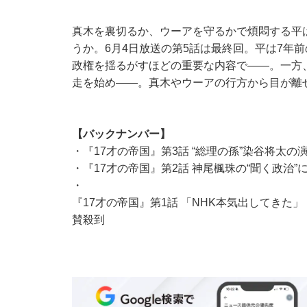
真木を裏切るか、ウーアを守るかで煩悶する平
うか。6月4日放送の第5話は最終回。平は7年
政権を揺るがすほどの重要な内容で――。一方
走を始め――。真木やウーアの行方から目が離
【バックナンバー】
・
『17才の帝国』第3話 “総理の孫”染谷将太
・
『17才の帝国』第2話 神尾楓珠の“聞く政治
・
『17才の帝国』第1話 「NHK本気出してき
賛殺到