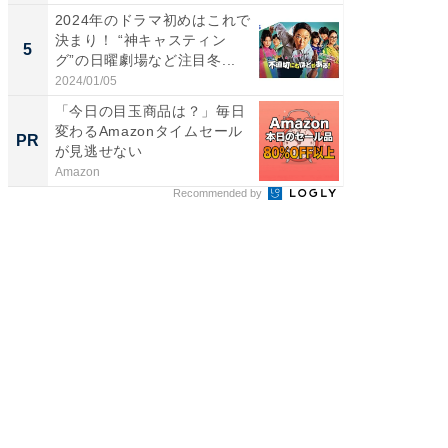
2024年のドラマ初めはこれで
全国の
決まり！ “神キャスティン
付きの
5
PR
グ”の日曜劇場など注目冬...
2024/01/05
COCO VIL
「今日の目玉商品は？」毎日
変わるAmazonタイムセール
PR
が見逃せない
Amazon
Recommended by