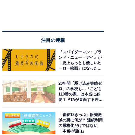
注目の連載
『スパイダーマン：ブラ
ンド・ニュー・デイ』が
「史上もっとも優しいヒ
ーロー映画」になった理
由。予習したい作品は？
20年間「駆け込み実績ゼ
ロ」の学校も…「こども
110番の家」は本当に必
要？ PTAが直面する理想
と現実
「青春18きっぷ」販売激
減の裏に何が？ 連続利用
の厳格化だけではない
「本当の理由」