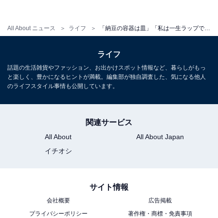
All About ニュース
ライフ
「納豆の容器は皿」「私は一生ラップで行く！」人には言えない、みんなの衝撃【手抜きワザ】
ライフ
話題の生活雑貨やファッション、お出かけスポット情報など、暮らしがもっ
と楽しく、豊かになるヒントが満載。編集部が独自調査した、気になる他人
のライフスタイル事情も公開しています。
関連サービス
All About
All About Japan
イチオシ
「手抜きワザ」の神を発見!?
サイト情報
毎日の食事づくりのなかで、「まな板」にモヤッとして
会社概要
広告掲載
いる人もいるようです。
プライバシーポリシー
著作権・商標・免責事項