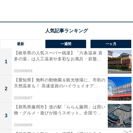
にもいました。
「お皿を洗いたくないので、冷凍しておいた作り置きご
はんを食べる時はごはんもおかずもチンしたらそのまま
ラップを皿代わりにして食べています。納豆に関して
最新
一週間
一ヶ月
は、お皿に移し替えるなんて発想がそもそもないです。
【岐阜県の人気スーパー銭湯】「六条温泉 喜
実家でも納豆が移し替えられていたことなんてありませ
多の湯」は人工温泉や多彩なお風呂・岩盤...
1
んでした」（30歳・会社員）
2026/08/09
【愛知県】無料の動物園＆観光牧場に、市初の
天然温泉も！ 高速道路のハイウェイオア...
ラップをお皿にする手があったとは！ 納豆の容器をその
2
まま使う「手抜きワザ」は、共感してくれる人が多いか
2026/08/07
もしれません。一方、納豆をお皿に移し替える人の中に
【群馬県藤岡市】道の駅「ららん藤岡」は買い
は、こんな工夫で洗い物の手間を省く人もいました。
物・グルメ・遊びが揃うスポット。全国で...
3
2026/08/09