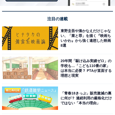
注目の連載
嫌いな家事の定番「食器洗い」でどこまで楽する
東野圭吾や湊かなえだけじゃな
か？
い、「業と罪」を描く『映画ち
いかわ』から強く連想した映画
続いては、洗い物をいかに減らすかを追求した大胆な
8選
「手抜きワザ」です。
20年間「駆け込み実績ゼロ」の
学校も…「こども110番の家」
は本当に必要？ PTAが直面する
「家族の誕生日パーティなど、裏方として料理の準備や
理想と現実
飾りつけに力を注ぐ日は、後片づけがラクになるよう、
紙皿からコップや箸までなるべく使い捨てにして、終わ
った後は“捨てるだけでOK”にします。過去には、片付け
「青春18きっぷ」販売激減の裏
に何が？ 連続利用の厳格化だけ
で疲れ果てた後のシメのケーキのお皿を出すのが面倒
ではない「本当の理由」
で、ケーキの箱をハサミで切って皿代わりにして出した
こともあります」（38歳・会社員）