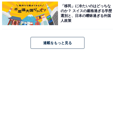
「移民」に冷たいのはどっちな
のか？ スイスの厳格過ぎる学歴
選別と、日本の曖昧過ぎる外国
雰囲気や映えを求めなければ、ケーキの箱であれば強度
人政策
も十分！ お皿代わりでも安心です。さらに、こんな工夫
も教えてくれました。
連載をもっと見る
「食器洗いがようやく終わったというタイミングで子ど
もたちが、ポップコーンなど袋菓子を器に取り分けよう
とした際には、すかさず新聞紙で紙箱を作ってそれを器
に使ってもらいます」（同上）
洗い物は面倒でも、わざわざ紙箱を作ってあげる手間は
愛情がなせる業。エコの観点からも真似したいところで
す。