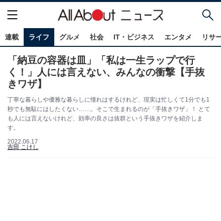
連載
ライフ
グルメ
社会
IT・ビジネス
エンタメ
リサ
「納豆の容器は皿」「私は一生ラップで行
く！」人には言えない、みんなの衝撃【手抜
きワザ】
丁寧な暮らしや優雅な暮らしに憧れはするけれど、現実は忙しくて1分でも1
秒でも無駄にはしたくない……。そこで生まれるのが「手抜きワザ」！ とて
も人には言えないけれど、効率の良さは抜群という手抜きワザを紹介しま
す。
2022.06.17
吉田 こけし