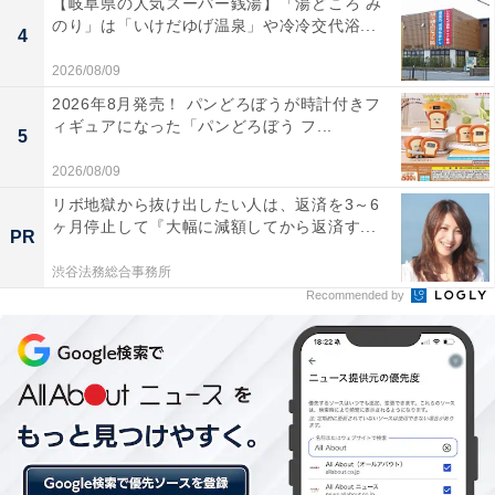
【岐阜県の人気スーパー銭湯】「湯どころ み
「親の私はキッチンでかきこんで食事を済ませるため、
のり」は「いけだゆげ温泉」や冷冷交代浴...
納豆ごはんを食べた終えたばかりの茶碗に味噌汁を投
4
入。そうすると、茶碗にくっついた納豆のネバネバやご
2026/08/09
はんつぶがキレイにとれて、余洗いの手間を省けるから
2026年8月発売！ パンどろぼうが時計付きフ
ィギュアになった「パンどろぼう フ...
です。さすがに子どもたちには、お茶碗と汁碗は別々で
5
用意していますが……」（38歳・パート）
2026/08/09
リボ地獄から抜け出したい人は、返済を3～6
ヶ月停止して『大幅に減額してから返済す...
PR
渋谷法務総合事務所
Recommended by