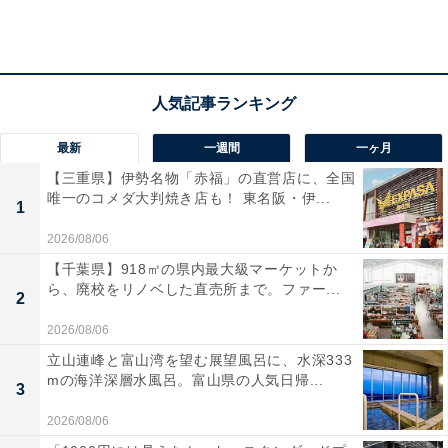
退職金制度の変更により「今の仕事を続ける」と
回答した人が若干の増加
最新
一週間
一ヶ月
【三重県】伊勢名物「赤福」の直営店に、全国
唯一のコメダ大判焼き店も！ 東名阪・伊...
1
2026/08/06
【千葉県】918㎡の県内最大級マーケットか
ら、廃校をリノベした直売所まで。ファー...
2
2026/08/06
今の仕事を5年以上続けようと思いますか？
立山連峰と富山湾を望む展望風呂に、水深333
mの海洋深層水風呂。富山県の人気日帰...
3
「今の仕事を5年以上続けようと思いますか」という質
問に対して、56.04%の人が「続けようと思う」と回答し
2026/08/06