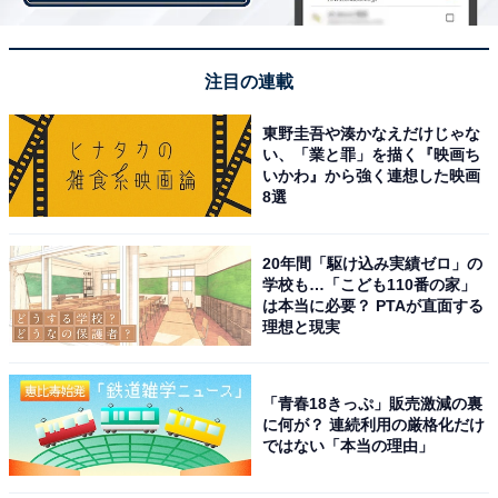
注目の連載
東野圭吾や湊かなえだけじゃな
い、「業と罪」を描く『映画ち
いかわ』から強く連想した映画
8選
20年間「駆け込み実績ゼロ」の
学校も…「こども110番の家」
は本当に必要？ PTAが直面する
理想と現実
「青春18きっぷ」販売激減の裏
退職金制度の変更は「長く働く意欲」に影響？
に何が？ 連続利用の厳格化だけ
ではない「本当の理由」