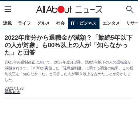
連載
ライフ
グルメ
社会
IT・ビジネス
エンタメ
リサ
2022年度分から退職金が減額？「勤続5年以下
の人が対象」も80%以上の人が「知らなかっ
た」と回答
2021年の税制改正において、2022年度分以降、勤続5年以下の人の退職金が
減額されます。JMROが実施した「退職金制度」に関する調査の結果、この税
制改正を「知らなかった」と回答した人が80％以上を占めたことが分かりま
した。
2022.01.28
福島 ゆき