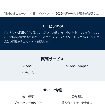
【おすすめ記事】
・
All About ニュース
IT・ビジネス
2022年度分から退職金が減額？「勤続5年以下の人が対象」も80%以上の人が「知らなかった」と回答
退職金は平均でいくらもらえる？大卒総合職で2255万円
・
地方公務員の退職金、平均でいくら？
IT・ビジネス
・
メルカリやLINEなど人気スマホアプリの使い方、今さら聞けないビジネスマ
49歳、独身で退職金もない。1600万円の貯金だけでこの
ナーや転職に関する話題など、若手からベテランまで、ビジネスパーソンに
役立つ情報を分かりやすく解説します。
先大丈夫ですか？
・
退職金の使い道で後悔！2200万円を4年で使い果たす…
関連サービス
・
All About
All About Japan
退職金から天引きされた所得税も確定申告で取り戻せる
イチオシ
【関連リンク】
・
プレスリリース
サイト情報
会社概要
広告掲載
プライバシーポリシー
著作権・商標・免責事項