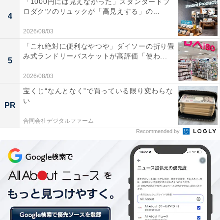
ており、「どちらでもない」が26.88%、「続けようと思
「1000円には見えなかった」スタンダードプ
ロダクツのリュックが「高見えする」の...
わない」は17.08%でした。
4
2026/08/03
「これ絶対に便利なやつや」ダイソーの折り畳
み式ランドリーバスケットが高評価「使わ...
5
2026/08/03
宝くじ“なんとなく”で買っている限り変わらな
い
PR
合同会社デジタルファーム
Recommended by
退職金の制度が変更した事によって今の仕事を5年以上続けようと思います
か？
この、退職金制度の変更により、「5年以上続けようと
思う」と回答した人は60.14%と若干の増加、「5年以上
続けようか悩んでいる」が15.49％でした。