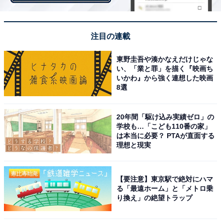
デバイス中央にボタンエリアを設け、直観的な操
作性がさらに向上
注目の連載
東野圭吾や湊かなえだけじゃな
い、「業と罪」を描く『映画ち
いかわ』から強く連想した映画
8選
20年間「駆け込み実績ゼロ」の
学校も…「こども110番の家」
は本当に必要？ PTAが直面する
理想と現実
【要注意】東京駅で絶対にハマ
る「最遠ホーム」と「メトロ乗
り換え」の絶望トラップ
操作方法に関しては、「プルーム・エス2.0」に準じてい