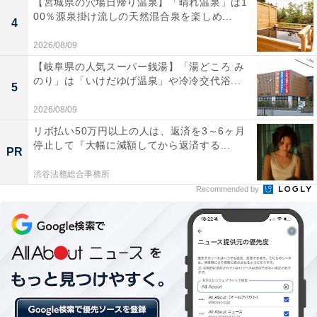
【宮城県の穴場日帰り温泉】「晴れ温泉」は1
うになっているからです。デバイス本体に手を加えるこ
00％源泉掛け流しの天然混合泉を楽しめ...
4
とで、自分らしさを表現できるのは、「プルーム・エッ
クス」ならではの魅力の1つといえるでしょう。
2026/08/09
【岐阜県の人気スーパー銭湯】「湯どころ み
のり」は「いけだゆげ温泉」や冷冷交代浴...
5
2026/08/09
リボ払い50万円以上の人は、返済を3～6ヶ月
停止して『大幅に減額してから返済する...
PR
渋谷法務総合事務所
Recommended by