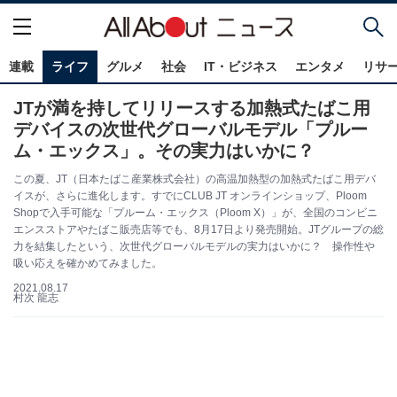
連載
ライフ
グルメ
社会
IT・ビジネス
エンタメ
リサ
JTが満を持してリリースする加熱式たばこ用
デバイスの次世代グローバルモデル「プルー
ム・エックス」。その実力はいかに？
この夏、JT（日本たばこ産業株式会社）の高温加熱型の加熱式たばこ用デバ
イスが、さらに進化します。すでにCLUB JT オンラインショップ、Ploom
Shopで入手可能な「プルーム・エックス（Ploom X）」が、全国のコンビニ
エンスストアやたばこ販売店等でも、8月17日より発売開始。JTグループの総
力を結集したという、次世代グローバルモデルの実力はいかに？ 操作性や
吸い応えを確かめてみました。
2021.08.17
村次 龍志