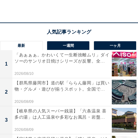
最新
一週間
一ヶ月
「あぁぁぁ。かわいくて一生断捨離ムリ」ダイ
ソーのサンリオ日焼けシリーズが反響。全...
1
2026/08/10
美しいフロントパネルはマグネットで簡単に取り換え可能。
【群馬県藤岡市】道の駅「ららん藤岡」は買い
「プルーム・エックス」を手に取り、さまざまな角度か
物・グルメ・遊びが揃うスポット。全国で...
2
ら眺めるうちに、前面とそれ以外の部分の材質が違うこ
2026/08/09
とに気づきました。実は、「プルーム・エックス」のフ
【岐阜県の人気スーパー銭湯】「六条温泉 喜
ロントパネルは、マグネット式で着脱可能になっていま
多の湯」は人工温泉や多彩なお風呂・岩盤...
3
す。というのも、フロントパネルは7色のカラーバリエ
2026/08/09
ーションが展開され、自分好みにカスタマイズできるよ