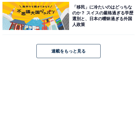
るため、「プルーム・エス2.0」ユーザーなら、慣れた動
「移民」に冷たいのはどっちな
のか？ スイスの厳格過ぎる学歴
作で扱えます。スライドカバーを開ける→たばこスティ
選別と、日本の曖昧過ぎる外国
ックを挿し込む→ボタンエリアを1秒以上押し続ける
人政策
→20秒ほどでLEDがすべて点灯し、デバイスが2回振動
すれば準備OKという手順で、操作も簡単なので、「プル
ーム・エス2.0」を利用したことがない人でも、ストレス
連載をもっと見る
を一切感じずにすぐにたばこを吸い始められるでしょ
う。
もちろん、「プルーム・エックス」には、「プルーム・
エス2.0」から大きく進化した点もあります。1つは、デ
バイス上部に配置されていたアクションボタンをなくし
て、デバイス中央に凹凸のないボタンエリアを設けたこ
と。もう1つは、よりスマートにサイズダウンを実現し
ていることです。これらの改良によって、直観的な操作