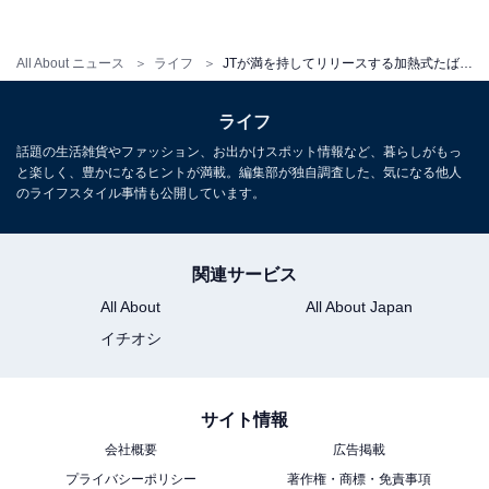
性がさらに向上しています。
All About ニュース
ライフ
JTが満を持してリリースする加熱式たばこ用デバイスの次世代グローバルモデル「プルーム・エックス」。その実力はいかに？
ライフ
話題の生活雑貨やファッション、お出かけスポット情報など、暮らしがもっ
と楽しく、豊かになるヒントが満載。編集部が独自調査した、気になる他人
のライフスタイル事情も公開しています。
関連サービス
All About
All About Japan
イチオシ
サイト情報
“HEATFLOW
”搭載で、吸い応えがより濃く、深
Ⓡ
会社概要
広告掲載
く
プライバシーポリシー
著作権・商標・免責事項