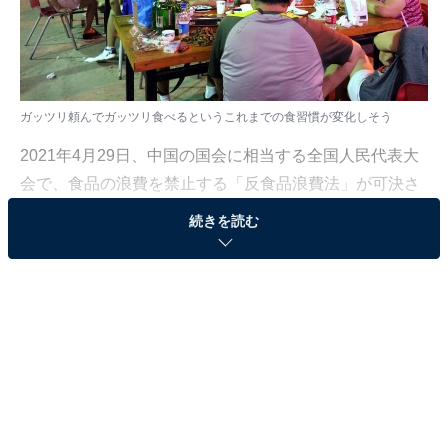
ガッツリ頼んでガッツリ食べるというこれまでの食習慣が変化しそう
2021年4月29日、中国の国会に相当する全国人民代表大
会で、食品の浪費を禁止する「反食品浪費法」が可決さ
れました。まずは、32条からなる同法がどういうもの
続きを読む
か、その主な内容と罰則を見ていきましょう。
■主な内容
公務員の公金による宴会への食品浪費防止の喚起
飲食店、社員食堂、学食、デリバリー、旅行会社、スー
パーなど小売店への食品浪費防止の喚起
冠婚葬祭など宴席での食品浪費防止の喚起
一般家庭での食品浪費防止の喚起