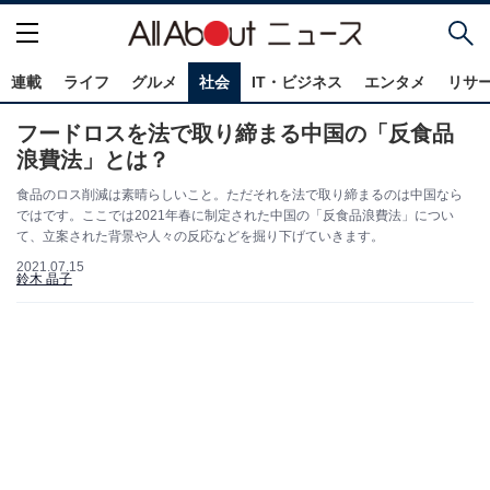
連載
ライフ
グルメ
社会
IT・ビジネス
エンタメ
リサ
フードロスを法で取り締まる中国の「反食品
浪費法」とは？
食品のロス削減は素晴らしいこと。ただそれを法で取り締まるのは中国なら
ではです。ここでは2021年春に制定された中国の「反食品浪費法」につい
て、立案された背景や人々の反応などを掘り下げていきます。
2021.07.15
鈴木 晶子