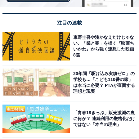
注目の連載
東野圭吾や湊かなえだけじゃな
い、「業と罪」を描く『映画ち
いかわ』から強く連想した映画
8選
20年間「駆け込み実績ゼロ」の
学校も…「こども110番の家」
は本当に必要？ PTAが直面する
理想と現実
中国の食品の多くは量り売りなので、必要なぶんだけを購入できる
「青春18きっぷ」販売激減の裏
に何が？ 連続利用の厳格化だけ
食品廃棄物の年間発生量を主要国（日本、アメリカ、イ
ではない「本当の理由」
ギリス、フランス、ドイツ、オランダ、韓国、中国）で
比べてみると下記の通り。