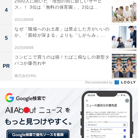
2500人に聞いた「理想の街に欲しいサービ
られるのに捨てられたものを食品ロスという。
ス」！ 3位は「無料の保育園」、2位は...
4
2021/06/08
なぜ「職場へのお土産」は禁止した方がいいの
か。「親睦が深まる」よりも「しがらみ」...
5
2025/09/08
コンビニで買うのは損！たばこ税なしの新型タ
バコが爆売れ中
PR
株式会社HAL
Recommended by
中国の食品廃棄量は多い？少ない？