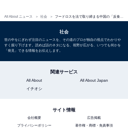
4位 アメリカ 177.5 kg
5位 ドイツ 136 kg
All About ニュース
社会
フードロスを法で取り締まる中国の「反食品浪費法」とは？
6位 日本 133.6 kg
7位 韓国 114 kg
社会
8位 中国 75.74 kg
世の中をにぎわず注目のニュースを、その道のプロが独自の視点でわかりや
すく掘り下げます。読めば話のネタになる、視野が広がる、いつでも何かを
「発見」できる情報をお伝えします。
こうして見ると、中国の1人当たりの廃棄量は8カ国のう
ち最も少なくなっています。
関連サービス
参考：
https://www.maff.go.jp/j/pr/aff/2010/spe1_01.html
All About
All About Japan
イチオシ
それでは中国はなぜ反食品浪費法を制定したのでしょう
か？
サイト情報
会社概要
広告掲載
プライバシーポリシー
著作権・商標・免責事項