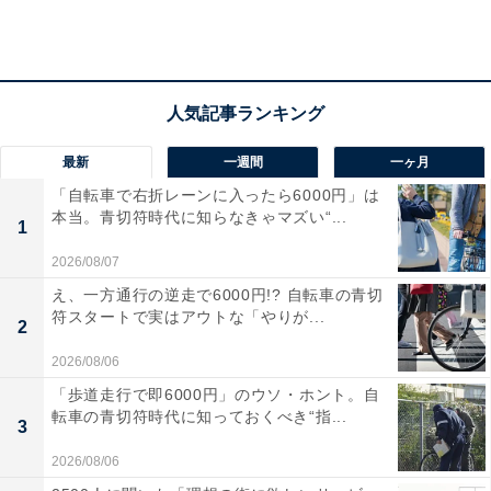
の一時停止、休業を命じ、責任者には法的責任を追及
法が施行されてから、中国全国で具体的な取り組みがな
されています。
食品の浪費につながるような番組の放映が中止され、大
最新
一週間
一ヶ月
食い動画が削除されました。ある学校においては、生徒
「自転車で右折レーンに入ったら6000円」は
の食べ残しが一定量を越えた場合に、その生徒の奨学金
本当。青切符時代に知らなきゃマズい“...
1
を取り消すことを決定。反食品浪費の表示がされていな
いレストランや、注文時に反食品浪費を促していないレ
2026/08/07
ストランへの警告も行われています。
え、一方通行の逆走で6000円!? 自転車の青切
符スタートで実はアウトな「やりが...
2
食品のロス削減は素晴らしいことですが、法で取り締ま
2026/08/06
るほど、中国の食品廃棄（※）は多いのでしょうか？
「歩道走行で即6000円」のウソ・ホント。自
転車の青切符時代に知っておくべき“指...
3
※食品ロスと食品廃棄は別。食品廃棄とは消費されずに
2026/08/06
破棄されるもの全体を指す。食品廃棄の中で、本来食べ