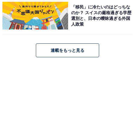
「移民」に冷たいのはどっちな
のか？ スイスの厳格過ぎる学歴
1位 中国 1億300万トン
選別と、日本の曖昧過ぎる外国
2位 アメリカ 5640万トン
人政策
3位 日本 1700万トン
4位 フランス 999～1327万トン
5位 イギリス 1200万トン
連載をもっと見る
6位 ドイツ 1097万トン
7位 韓国 590万トン
8位 オランダ 232～373万トン
発生量は人口が多ければ当然、多くなります。次に1人
当たりの廃棄量を見てみましょう。
1位 オランダ 149.9～222.9kg
2位 フランス 148.7～200.5kg
3位 イギリス 187kg