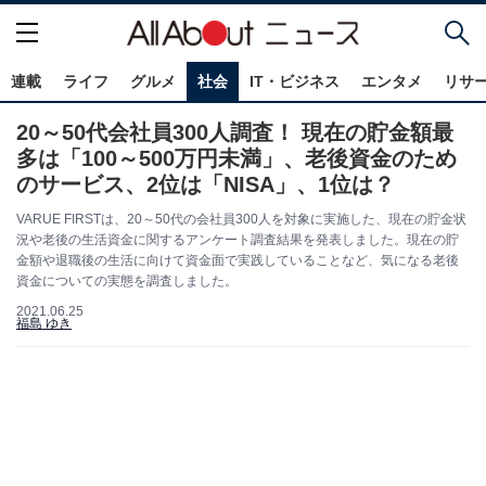
連載
ライフ
グルメ
社会
IT・ビジネス
エンタメ
リサ
20～50代会社員300人調査！ 現在の貯金額最
多は「100～500万円未満」、老後資金のため
のサービス、2位は「NISA」、1位は？
VARUE FIRSTは、20～50代の会社員300人を対象に実施した、現在の貯金状
況や老後の生活資金に関するアンケート調査結果を発表しました。現在の貯
金額や退職後の生活に向けて資金面で実践していることなど、気になる老後
資金についての実態を調査しました。
2021.06.25
福島 ゆき