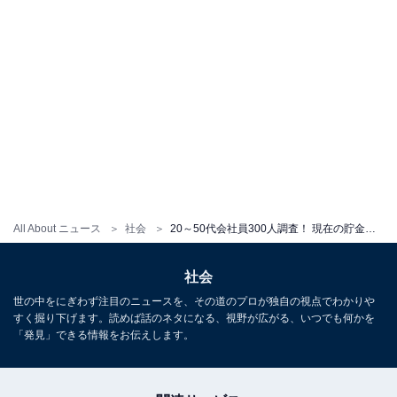
All About ニュース
社会
20～50代会社員300人調査！ 現在の貯金額最多は「100～500万円未満」、老後資金のためのサービス、2位は「NISA」、1位は？
社会
世の中をにぎわず注目のニュースを、その道のプロが独自の視点でわかりや
すく掘り下げます。読めば話のネタになる、視野が広がる、いつでも何かを
「発見」できる情報をお伝えします。