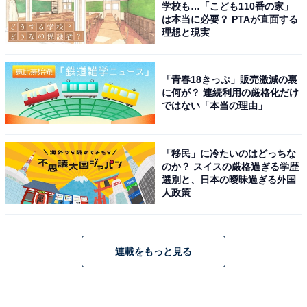
学校も…「こども110番の家」
は本当に必要？ PTAが直面する
理想と現実
「青春18きっぷ」販売激減の裏
に何が？ 連続利用の厳格化だけ
ではない「本当の理由」
「移民」に冷たいのはどっちな
のか？ スイスの厳格過ぎる学歴
選別と、日本の曖昧過ぎる外国
人政策
連載をもっと見る