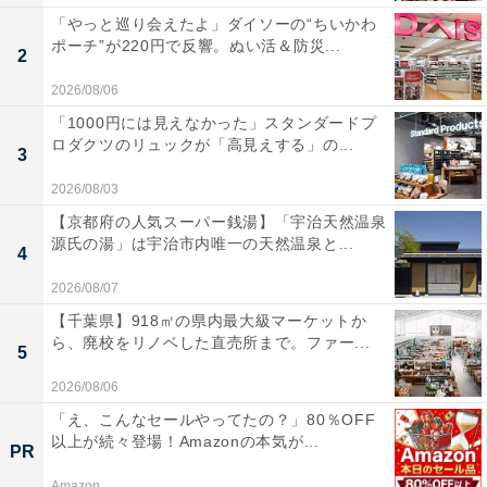
「やっと巡り会えたよ」ダイソーの“ちいかわ
ポーチ”が220円で反響。ぬい活＆防災...
2
2026/08/06
「1000円には見えなかった」スタンダードプ
ロダクツのリュックが「高見えする」の...
3
2026/08/03
【京都府の人気スーパー銭湯】「宇治天然温泉
源氏の湯」は宇治市内唯一の天然温泉と...
4
2026/08/07
【千葉県】918㎡の県内最大級マーケットか
ら、廃校をリノベした直売所まで。ファー...
5
2026/08/06
「え、こんなセールやってたの？」80％OFF
以上が続々登場！Amazonの本気が...
PR
Amazon