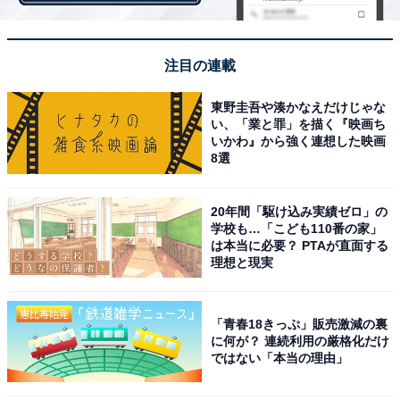
注目の連載
東野圭吾や湊かなえだけじゃな
い、「業と罪」を描く『映画ち
いかわ』から強く連想した映画
8選
20年間「駆け込み実績ゼロ」の
学校も…「こども110番の家」
は本当に必要？ PTAが直面する
理想と現実
大正時代にはカボチャ大も⁉ 甚大な「ひょう」の
被害
「青春18きっぷ」販売激減の裏
大正時代には埼玉県でカボチャ大のひょうが降ったとい
に何が？ 連続利用の厳格化だけ
ではない「本当の理由」
う記録が残っています。ひょうは大きくなるほど落下す
るスピードも速まり、直径1cmで時速約50km、直径5cm