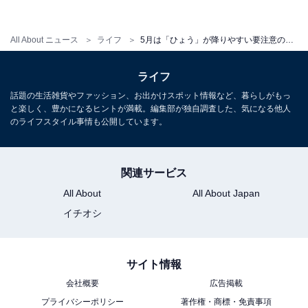
All About ニュース
ライフ
5月は「ひょう」が降りやすい要注意の季節！ 過去にはピンポン玉大、カボチャ大（！）のひょうも…
ライフ
【画像2】2000年5月24日に千葉県に降ったピンポン玉大のひょう（出典：
話題の生活雑貨やファッション、お出かけスポット情報など、暮らしがもっ
熊谷地方気象台）
と楽しく、豊かになるヒントが満載。編集部が独自調査した、気になる他人
のライフスタイル事情も公開しています。
3～4cm大の「ひょう」が降った東京・府中市
関連サービス
近年では2019年5月4日に、東京・府中市で3～4cmほど
All About
All About Japan
のひょうが降り、東京競馬は悪天候のため第10レース以
イチオシ
降が中止になりました。
サイト情報
その日の天気図（画像3）を見ると、本州付近は高気圧
会社概要
広告掲載
に覆われていましたが、東日本から北日本の上空にはマ
プライバシーポリシー
著作権・商標・免責事項
イナス21℃以下の強い寒気が流れ込んでいました。暖か