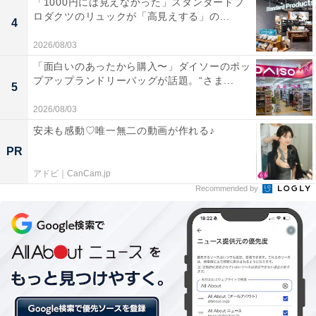
「1000円には見えなかった」スタンダードプ
ロダクツのリュックが「高見えする」の...
4
2026/08/03
「面白いのあったから購入〜」ダイソーのポッ
プアップランドリーバッグが話題。“さま...
5
2026/08/03
安未も感動♡唯一無二の動画が作れる♪
PR
【画像1】上空寒気の流入で積乱雲が発達
アドビ｜CanCam.jp
真夏も積乱雲は発生しますが、春に比べて地上付近の気
Recommended by
温が高いので、氷の粒が溶けて雨として降ることが多く
なります。また、冬は他の季節に比べて、積乱雲が発生
しにくいので、ひょうはあまり降りません。