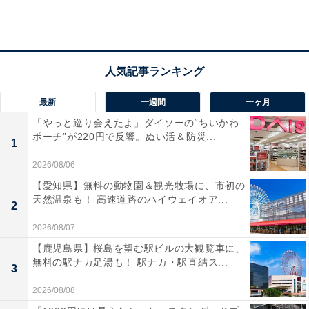
で、上空にはまだ冬の名残の冷たい空気が残っているた
めです。
地上と上空の気温差が大きくなると、巨大な雨雲が育ち
ます（画像1）。雲の中でできた氷の粒は通常、そのま
最新
一週間
一ヶ月
ま落下し、溶けると雨になりますが、強い上昇気流を伴
「やっと巡り会えたよ」ダイソーの“ちいかわ
う積乱雲の中では、なかなか落ちません。小さな氷の粒
ポーチ”が220円で反響。ぬい活＆防災...
1
は激しい対流によって、ぶつかり合い、やがて重さに耐
えきれなくなると、ひょうとして落ちてきます。
2026/08/06
【愛知県】無料の動物園＆観光牧場に、市初の
天然温泉も！ 高速道路のハイウェイオア...
積乱雲は高さ15km、横幅は数km～10kmくらいの範囲で
2
す。1つの積乱雲の“寿命”は30分から1時間程度なので、
2026/08/07
せまく限られた時間でひょうや落雷、突風など激しい現
【鹿児島県】桜島を望む駅ビルの大観覧車に、
象を引き起こします。
無料の駅ナカ足湯も！ 駅ナカ・駅直結ス...
3
2026/08/08