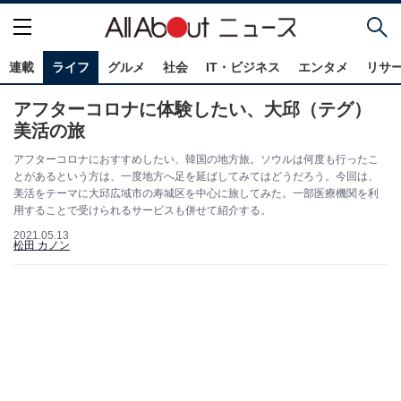
連載
ライフ
グルメ
社会
IT・ビジネス
エンタメ
リサ
アフターコロナに体験したい、大邱（テグ）
美活の旅
アフターコロナにおすすめしたい、韓国の地方旅。ソウルは何度も行ったこ
とがあるという方は、一度地方へ足を延ばしてみてはどうだろう。今回は、
美活をテーマに大邱広域市の寿城区を中心に旅してみた。一部医療機関を利
用することで受けられるサービスも併せて紹介する。
2021.05.13
松田 カノン