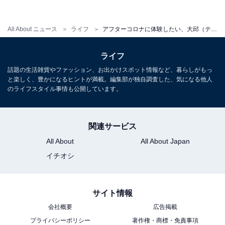
All About ニュース
ライフ
アフターコロナに体験したい、大邱（テグ）美活の旅
ライフ
話題の生活雑貨やファッション、お出かけスポット情報など、暮らしがもっ
と楽しく、豊かになるヒントが満載。編集部が独自調査した、気になる他人
のライフスタイル事情も公開しています。
関連サービス
All About
All About Japan
大邱広域市は、朝鮮時代から続く韓方薬材流通の一大拠
イチオシ
点だった。現在も韓方薬局が軒を連ねる薬令市（ヤンニ
ョンシ）があり、韓国でも有数の韓方の街として知られ
ている。
サイト情報
会社概要
広告掲載
大邱の韓方医療の中心でもある
大邱韓方病院（テグハン
プライバシーポリシー
著作権・商標・免責事項