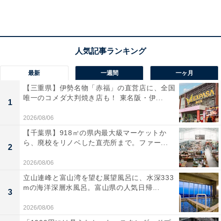
最新
一週間
一ヶ月
【三重県】伊勢名物「赤福」の直営店に、全国
唯一のコメダ大判焼き店も！ 東名阪・伊...
1
2026/08/06
【千葉県】918㎡の県内最大級マーケットか
ら、廃校をリノベした直売所まで。ファー...
2
2026/08/06
立山連峰と富山湾を望む展望風呂に、水深333
mの海洋深層水風呂。富山県の人気日帰...
3
2026/08/06