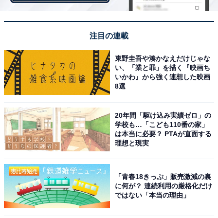
てしまった舌が、健康的な味覚を取り戻していくよう
だ。
注目の連載
美活だからといって、サムギョプサルは外せない。そこ
で訪れたのは、薬膳の副菜が脇をかためる、ヘルシーに
東野圭吾や湊かなえだけじゃな
い、「業と罪」を描く『映画ち
肉を食べられる店
ヨルムバッテトン
だ。
いかわ』から強く連想した映画
8選
熟成させた分厚いサムギョプサルのジューシーさに舌鼓
を打つ。薬膳サラダと一緒に頬張ると、なおおいしい。
20年間「駆け込み実績ゼロ」の
サムギョプサルと野菜の相性がいいということを再確認
学校も…「こども110番の家」
は本当に必要？ PTAが直面する
した。
理想と現実
「青春18きっぷ」販売激減の裏
に何が？ 連続利用の厳格化だけ
ではない「本当の理由」