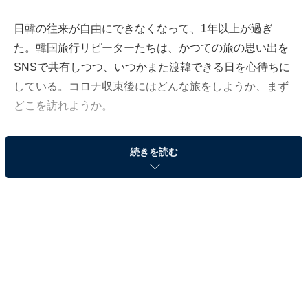
日韓の往来が自由にできなくなって、1年以上が過ぎ
た。韓国旅行リピーターたちは、かつての旅の思い出を
SNSで共有しつつ、いつかまた渡韓できる日を心待ちに
している。コロナ収束後にはどんな旅をしようか、まず
どこを訪れようか。
おすすめしたいのは、テーマがある韓国の地方旅だ。テ
続きを読む
ーマがあると旅はもっと楽しくなる。たとえば、文化財
を巡る旅、偉人の軌跡を辿る旅、特産品や郷土料理を満
喫する旅、なんてのもいい。
選んだ場所は大邱広域市（テグこういきし）。都会であ
りながら人も観光地も密すぎない、ほどよい距離感が保
たれた街。都市と自然がバランスよく共存する街。訪れ
た人はどこか懐かしい居心地のよさを感じるであろう、