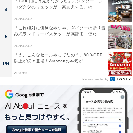
「1000円には見えなかった」スタンダードプ
今回の旅では、ホテルでの朝食を除いた3食全て薬膳を
ロダクツのリュックが「高見えする」の...
満喫した。まず旅の幕開けとして訪れたのは、大邱の高
4
級レストラン街ドゥランキルに位置する
龍地峯
（ヨンジ
2026/08/03
ボン）。
「これ絶対に便利なやつや」ダイソーの折り畳
み式ランドリーバスケットが高評価「使わ...
5
韓国の料理対決番組で優勝、薬膳の専門課程を修了した
2026/08/03
料理研究家の韓定食レストランだ。
「え、こんなセールやってたの？」80％OFF
以上が続々登場！Amazonの本気が...
PR
両斑という貴族の食事を現代風に再解釈した料理の数々
Amazon
は実に鮮やか。食材が本来有する色と味わいをそのまま
Recommended by
生かし、丁寧に発酵させた天然の調味料で味つけがされ
る。
食事をしながら胃が癒さていくような感覚は、翌日訪れ
た
チョンアラム
でも感じた。ひじきとあわびの栄養ごは
んや、山菜のナムルが味わい深い。インスタントに慣れ