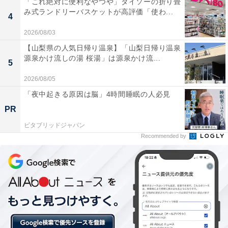
「これ絶対に便利なやつや」ダイソーの折り畳
み式ランドリーバスケットが高評価「使わ...
4
2026/08/03
【山梨県の人気日帰り温泉】「山梨日帰り温泉
源泉かけ流しの湯 桜湯」は源泉かけ流...
5
2026/08/05
「夜中起きる原因は脳」4時間睡眠の人必見
PR
ビタブリッドジャパン
Recommended by
ダメージこそしっかり伝える（筆者撮影）
ボードゲームは土台となるボードだけではなく、カード
やコマがあることが多いです。それが全部揃っていない
場合もありますが、出品しても問題ありません。ただし
「カードが揃っていない」「コマが1個ない」など商品
説明に明記しておきましょう。