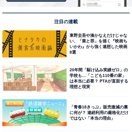
また中古品なので、汚れがある可能性も。それもきちん
注目の連載
と書くことが大切ですね。価格は多少下がるとしても、
その上で購入してくださいというスタンスで大丈夫で
東野圭吾や湊かなえだけじゃな
す。
い、「業と罪」を描く『映画ち
いかわ』から強く連想した映画
8選
コツ2：梱包資材はプチプチと紙で
20年間「駆け込み実績ゼロ」の
ボードゲームは箱を含めると結構大きなサイズになりま
学校も…「こども110番の家」
は本当に必要？ PTAが直面する
す。しかも平べったい形なので、これにぴったり合う梱
理想と現実
包材が見つからないかもしれません。そんなときには、
プチプチと包装紙を使ってみましょう。そうすれば箱の
形に合わせて包装ができて、送料も極力抑えられます。
「青春18きっぷ」販売激減の裏
に何が？ 連続利用の厳格化だけ
ではない「本当の理由」
筆者がよく使うのは、ネットショッピングで買った商品
が送られてくるときの緩衝材です。クシャクシャになっ