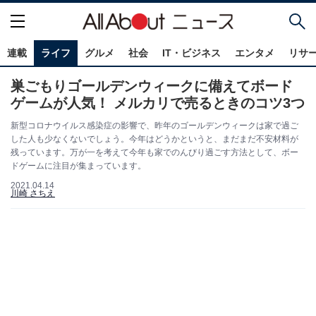
連載
ライフ
グルメ
社会
IT・ビジネス
エンタメ
リサ
巣ごもりゴールデンウィークに備えてボード
ゲームが人気！ メルカリで売るときのコツ3つ
新型コロナウイルス感染症の影響で、昨年のゴールデンウィークは家で過ご
した人も少なくないでしょう。今年はどうかというと、まだまだ不安材料が
残っています。万が一を考えて今年も家でのんびり過ごす方法として、ボー
ドゲームに注目が集まっています。
2021.04.14
川崎 さちえ