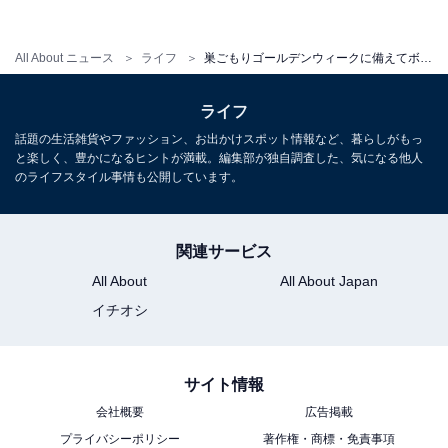
ネットショッピングの緩衝材を再利用（筆者撮影）
まずはプチプチで包みます。
All About ニュース
ライフ
巣ごもりゴールデンウィークに備えてボードゲームが人気！ メルカリで売るときのコツ3つ
ライフ
話題の生活雑貨やファッション、お出かけスポット情報など、暮らしがもっ
と楽しく、豊かになるヒントが満載。編集部が独自調査した、気になる他人
のライフスタイル事情も公開しています。
関連サービス
All About
All About Japan
イチオシ
サイト情報
会社概要
広告掲載
プチプチで包む（筆者撮影）
プライバシーポリシー
著作権・商標・免責事項