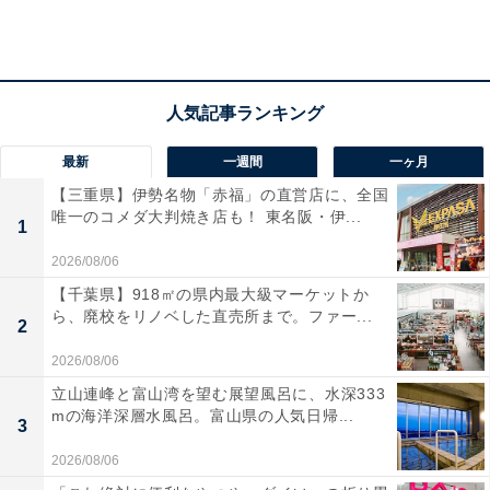
最新
一週間
一ヶ月
【三重県】伊勢名物「赤福」の直営店に、全国
唯一のコメダ大判焼き店も！ 東名阪・伊...
1
ボードゲームをフリマアプリで出品するときのコ
ツ
2026/08/06
【千葉県】918㎡の県内最大級マーケットか
ら、廃校をリノベした直売所まで。ファー...
フリマアプリでは、ちょっとしたコツを実践するだけで
2
売れるタイミングや金額が異なります。
2026/08/06
立山連峰と富山湾を望む展望風呂に、水深333
コツ1：パーツが足りないことやダメージを明確に書く
mの海洋深層水風呂。富山県の人気日帰...
3
2026/08/06