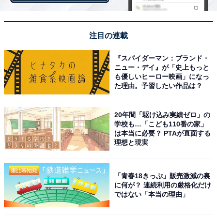
次に、業界別で平均年収を比較します。次のグラフは14
の業界別に、平均年収を示したものです。なお、業界別
の区分は性別ごとの数値がないため、男女合算での平均
注目の連載
となります。
『スパイダーマン：ブランド・
ニュー・デイ』が「史上もっと
も優しいヒーロー映画」になっ
た理由。予習したい作品は？
20年間「駆け込み実績ゼロ」の
学校も…「こども110番の家」
は本当に必要？ PTAが直面する
理想と現実
「青春18きっぷ」販売激減の裏
に何が？ 連続利用の厳格化だけ
ではない「本当の理由」