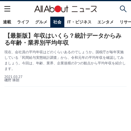
連載
ライフ
グルメ
社会
IT・ビジネス
エンタメ
リサ
【最新版】年収はいくら？統計データからみ
る年齢・業界別平均年収
現在、会社員の平均年収はどのくらいあるのでしょうか。国税庁が毎年実施
している「民間給与実態統計調査」から、令和元年の平均年収を確認してみ
ましょう。今回は、年齢、業界、企業規模の3つの観点から平均年収を紹介し
ます。
2021.03.27
磯野 琢朗