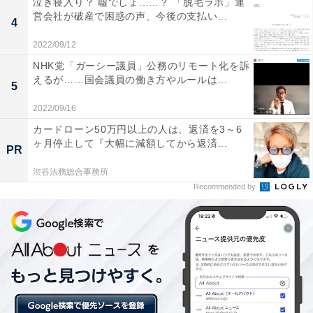
泣き寝入り？ 噓でしょ……？ 「脱毛ラボ」運
は「
夫婦共働きで年収600万円を目指す家計管理
」をご
営会社が破産で困惑の声、今後の支払い...
4
覧ください。
2022/09/12
NHK党「ガーシー議員」公務のリモート化を訴
えるが……国会議員の働き方やルールは...
5
2022/09/16
カードローン50万円以上の人は、返済を3～6
ヶ月停止して『大幅に減額してから返済...
PR
渋谷法務総合事務所
Recommended by
業界別の平均年収