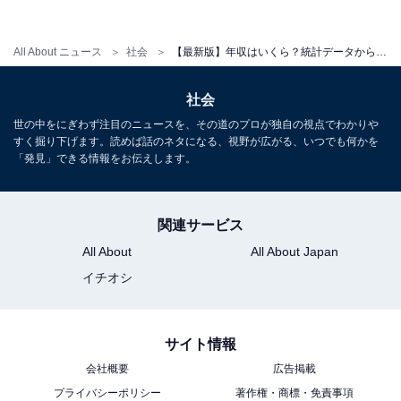
電気・ガス・熱供給・水道業 平均824万円
金融業・保険業 平均627万円
All About ニュース
社会
【最新版】年収はいくら？統計データからみる年齢・業界別平均年収
情報通信業 平均598万円
〇平均年収下位3業界
社会
サービス業 359万円
世の中をにぎわず注目のニュースを、その道のプロが独自の視点でわかりや
すく掘り下げます。読めば話のネタになる、視野が広がる、いつでも何かを
農林水産・鉱業 296万円
「発見」できる情報をお伝えします。
宿泊業・飲食サービス業 259万円
関連サービス
企業規模別の平均年収
All About
All About Japan
イチオシ
最後に、企業規模（事業所の属する企業の組織及び資本
金階級別）ごとの平均年収を確認します。男性、女性ご
サイト情報
とに示したグラフが下記です。
会社概要
広告掲載
プライバシーポリシー
著作権・商標・免責事項