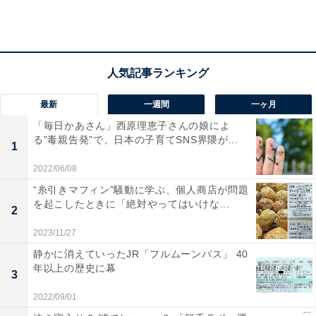
大学を卒業し、仕事をはじめる20代前半は、男性が278
最新
一週間
一ヶ月
万円、女性が248万円となっています。男性はそこから
「毎日かあさん」西原理恵子さんの娘によ
定年を迎える60歳まで平均年収が上がり続け、55～59歳
る”毒親告発”で、日本の子育てSNS界隈が...
1
では平均が686万円となっています。
2022/06/08
他方で女性は、結婚する人が増える20代後半が最も高く
“糸引きマフィン”騒動に学ぶ、個人商店が問題
を起こしたときに「絶対やってはいけな...
平均328万円となり、その後は平均300万円強を横ばいに
2
推移しています。
2023/11/27
静かに消えていったJR「フルムーンパス」 40
女性の20%以上は、結婚相手に求める年収が400～500万
年以上の歴史に幕
3
円と言われています。上記のデータを見ると、夫の給料
2022/09/01
だけでなかなか実現できないかもしれません。そんな時