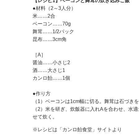
【レシピ1】ベーコンと舞茸の炊き込みご飯
●材料（2～3人分）
米……2合
ベーコン……70g
舞茸……1/2パック
昆布……3cm角
［A］
醤油……小さじ2
酒……大さじ1
カンロ飴……1個
●作り方
（1）ベーコンは1cm幅に切る。舞茸は石づき
（2）米を研ぎ、炊飯器に入れAを合わせ、水適量
せて炊く。
※レシピは「カンロ飴食堂」サイトより