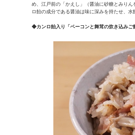
め、江戸前の「かえし」（醤油に砂糖とみりん
ロ飴の成分である醤油は味に深みを持たせ、水
◆カンロ飴入り「ベーコンと舞茸の炊き込みご