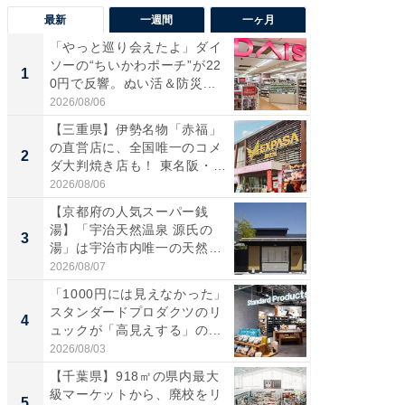
最新
一週間
一ヶ月
「やっと巡り会えたよ」ダイ
【兵庫
ソーの“ちいかわポーチ”が22
ーメン
1
1
0円で反響。ぬい活＆防災...
再現した
道...
2026/08/06
2026/08/0
【三重県】伊勢名物「赤福」
【三重
の直営店に、全国唯一のコメ
の直営
2
2
ダ大判焼き店も！ 東名阪・
ダ大判焼
伊...
伊...
2026/08/06
2026/08/0
【京都府の人気スーパー銭
【千葉県
湯】「宇治天然温泉 源氏の
級マー
3
3
湯」は宇治市内唯一の天然温
ノベし
泉と...
ー...
2026/08/07
2026/08/0
「1000円には見えなかった」
立山連
スタンダードプロダクツのリ
風呂に、
4
4
ュックが「高見えする」の...
層水風
帰...
2026/08/03
2026/08/0
【千葉県】918㎡の県内最大
「これ
級マーケットから、廃校をリ
ダイソ
5
5