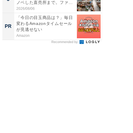
ノベした直売所まで。ファ
リーバ
ー...
わ...
2026/08/06
2026/08/0
「今日の目玉商品は？」毎日
「今日
変わるAmazonタイムセール
変わるA
PR
PR
が見逃せない
が見逃
Amazon
Amazon
Recommended by