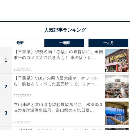
前から見た感じ（筆者撮影）
3COINSで見つけたスカートハンガーは、スカートを横
ではなく縦に収納するアイテムです。横に並べるとスカ
最新
一週間
一ヶ月
ートの枚数分のスペースが必要になります。だったら縦
【三重県】伊勢名物「赤福」の直営店に、全国
に並べちゃえ！というのが、スカートハンガーの発想で
唯一のコメダ大判焼き店も！ 東名阪・伊...
1
す。そうすれば多少なり下に長くなるけれど、横に広が
2026/08/06
りません。これまでのスペースの4分の1くらいで収まっ
【千葉県】918㎡の県内最大級マーケットか
てしまうのです。
ら、廃校をリノベした直売所まで。ファー...
2
2026/08/06
立山連峰と富山湾を望む展望風呂に、水深333
mの海洋深層水風呂。富山県の人気日帰...
3
2026/08/06