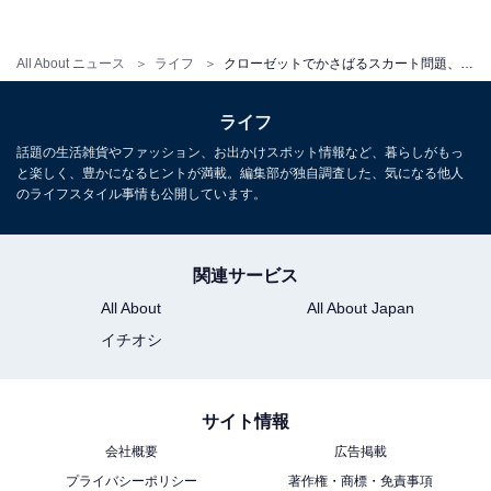
All About ニュース
ライフ
クローゼットでかさばるスカート問題、3COINSの優秀ハンガーで解決！
ハンガー4個買うより安上がり
ライフ
話題の生活雑貨やファッション、お出かけスポット情報など、暮らしがもっ
と楽しく、豊かになるヒントが満載。編集部が独自調査した、気になる他人
のライフスタイル事情も公開しています。
関連サービス
All About
All About Japan
イチオシ
サイト情報
会社概要
広告掲載
プライバシーポリシー
著作権・商標・免責事項