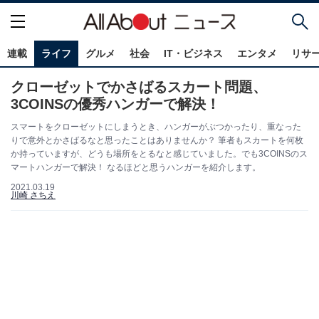
連載
ライフ
グルメ
社会
IT・ビジネス
エンタメ
リサ
クローゼットでかさばるスカート問題、
3COINSの優秀ハンガーで解決！
スマートをクローゼットにしまうとき、ハンガーがぶつかったり、重なった
りで意外とかさばるなと思ったことはありませんか？ 筆者もスカートを何枚
か持っていますが、どうも場所をとるなと感じていました。でも3COINSのス
マートハンガーで解決！ なるほどと思うハンガーを紹介します。
2021.03.19
川崎 さちえ