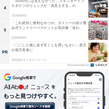
「1000円には見えなかった」スタンダードプ
ロダクツのリュックが「高見えする」の...
4
2026/08/03
「これ絶対に便利なやつや」ダイソーの折り畳
み式ランドリーバスケットが高評価「使わ...
5
2026/08/03
「〇〇した後に必ず宝くじを買いなさい」貧乏
が億万長者に
PR
かけられるスカートは4枚だけれど
合同会社デジタルファーム
Recommended by