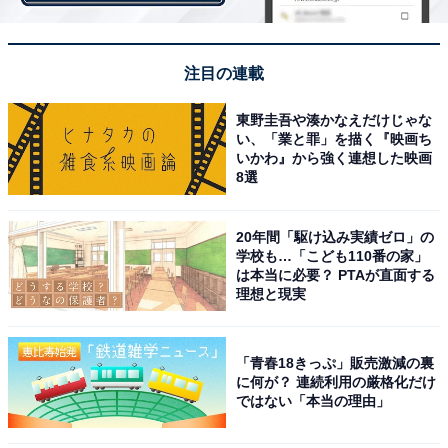
注目の連載
東野圭吾や湊かなえだけじゃな
い、「業と罪」を描く『映画ち
いかわ』から強く連想した映画
8選
20年間「駆け込み実績ゼロ」の
学校も…「こども110番の家」
は本当に必要？ PTAが直面する
理想と現実
「青春18きっぷ」販売激減の裏
に何が？ 連続利用の厳格化だけ
ではない「本当の理由」
裏から見ると（筆者撮影）
スカートハンガーには4組のクリップがついているの