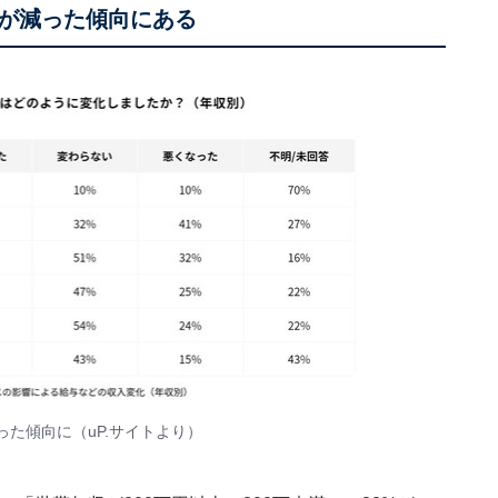
が減った傾向にある
た傾向に（uP.サイトより）