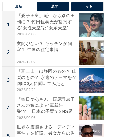
最新
一週間
一ヶ月
「愛子天皇」誕生なら別の王
「気に
朝に？ 竹田恒泰氏が指摘す
る〜」3
1
1
る“女性天皇”と“女系天皇”...
バー」
好...
2026/04/06
2026/07/3
玄関がない？ キッチンが個
【三重
室？ 中国の住宅事情
「鈴鹿天
2
2
は100
2020/12/07
2026/08/0
「富士山」は静岡のもの？ 山
「ミニオ
梨のもの？ 永遠のテーマを全
ッグ！ 
3
3
国500人に聞いてみたと...
ど、夏限
2022/02/21
2026/08/0
「毎日かあさん」西原理恵子
ステラ
さんの娘による”毒親告
詰め放題
4
4
発”で、日本の子育てSNS界隈
00円で「
が...
2022/06/08
2026/08/0
世界を震撼させる「ディディ
【埼玉
事件」を解説。男女からの告
「行田天
5
5