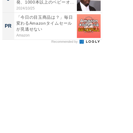
発、1000本以上のベビーオ...
は和の
が...
2024/10/25
2026/08/0
「今日の目玉商品は？」毎日
【完全
変わるAmazonタイムセール
フィス
PR
PR
が見逃せない
Amazon
株式会社
Recommended by