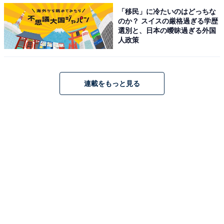
「移民」に冷たいのはどっちな
今後利用したい携帯電話会社は、1位NTTドコモ
のか？ スイスの厳格過ぎる学歴
（32.4％）、2位au（17.9％）、3位楽天モバイル
選別と、日本の曖昧過ぎる外国
人政策
（10.5％）、4位SoftBank（9.9％）でした。継続利用意
向は、NTTドコモ主利用者で8割強、au主利用者で7割、
楽天モバイル主利用者で約66％、SoftBank主利用者で6
連載をもっと見る
割弱、Y!mobile／その他主利用者で5割前後となっていま
す。