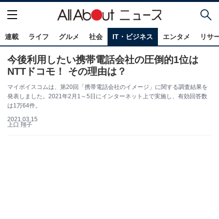
連載
ライフ
グルメ
社会
IT・ビジネス
エンタメ
リサ
今後利用したい携帯電話会社の圧倒的1位は
NTTドコモ！ その理由は？
マイボイスコムは、第20回「携帯電話会社のイメージ」に関する調査結果を
発表しました。2021年2月1～5日にインターネット上で実施し、有効回答数
は1万64件。
2021.03.15
上口 翔子