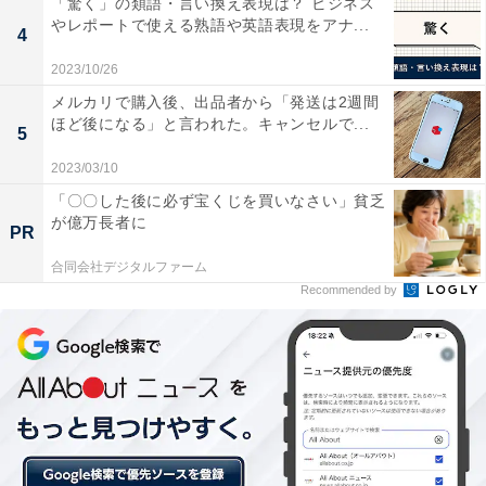
「驚く」の類語・言い換え表現は？ ビジネス
やレポートで使える熟語や英語表現をアナ...
SoftBank（6.2％）。主利用携帯電話会社が最もつながり
4
やすいと回答した人は、NTTドコモ主利用者で9割弱。
2023/10/26
SoftBankとその他の主利用者では、自分が利用している
メルカリで購入後、出品者から「発送は2週間
会社よりNTTドコモを選ぶ人の方が多い結果でした。
ほど後になる」と言われた。キャンセルで...
5
2023/03/10
「〇〇した後に必ず宝くじを買いなさい」貧乏
が億万長者に
PR
合同会社デジタルファーム
Recommended by