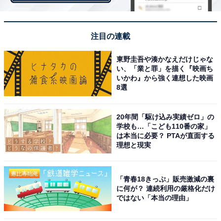
電波・回線がつながりやすいと思う携帯電話会社
注目の連載
東野圭吾や湊かなえだけじゃな
い、「業と罪」を描く『映画ち
いかわ』から強く連想した映画
8選
20年間「駆け込み実績ゼロ」の
学校も…「こども110番の家」
は本当に必要？ PTAが直面する
理想と現実
「青春18きっぷ」販売激減の裏
に何が？ 連続利用の厳格化だけ
今後利用したい携帯電話会社は1位NTTドコモ、2
ではない「本当の理由」
位au 理由は？