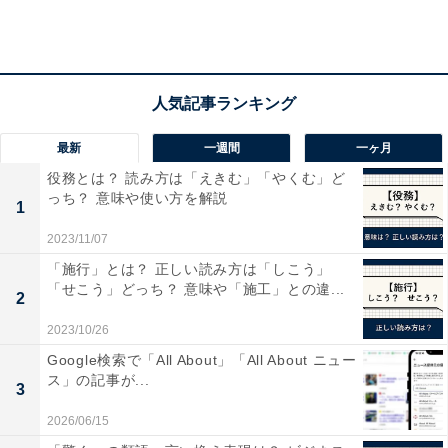
べて、auとSoftBankは減少しています。
最新
一週間
一ヶ月
役務とは？ 読み方は「えきむ」「やくむ」ど
っち？ 意味や使い方を解説
1
2023/11/07
「施行」とは？ 正しい読み方は「しこう」
「せこう」どっち？ 意味や「施工」との違...
2
2023/10/26
Google検索で「All About」「All About ニュー
ス」の記事が...
先進的だと思う携帯電話会社（出典：マイボイスコム）
3
最も電波・回線がつながりやすいと思う携帯電話会社
2026/06/15
は、1位NTTドコモ（64.2％）、2位au（14.5％）、3位