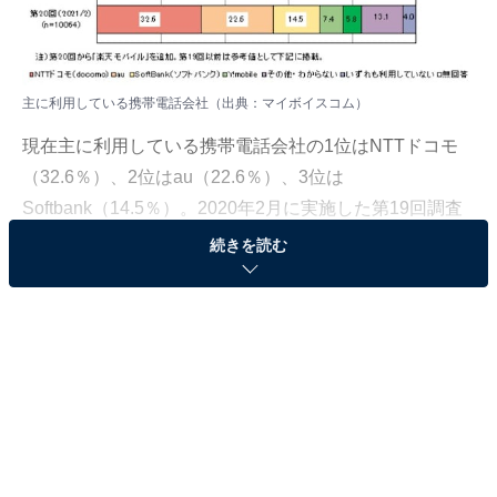
主に利用している携帯電話会社（出典：マイボイスコム）
現在主に利用している携帯電話会社の1位はNTTドコモ
（32.6％）、2位はau（22.6％）、3位は
Softbank（14.5％）。2020年2月に実施した第19回調査
と大きな変動はありませんでした。
続きを読む