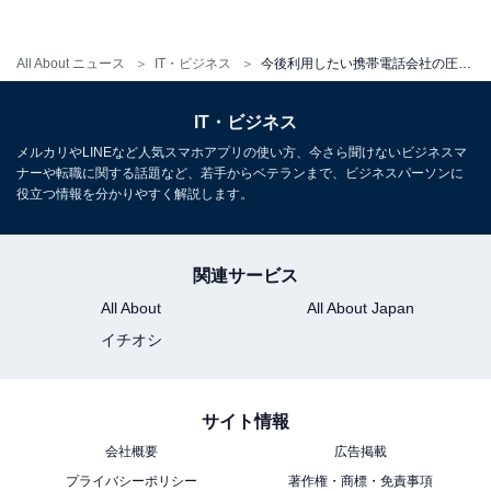
All About ニュース
IT・ビジネス
今後利用したい携帯電話会社の圧倒的1位はNTTドコモ！ その理由は？
IT・ビジネス
今後利用したい携帯電話会社（出典：マイボイスコム）
メルカリやLINEなど人気スマホアプリの使い方、今さら聞けないビジネスマ
NTTドコモを選んだ理由は「結局、何かあった時の対応
ナーや転職に関する話題など、若手からベテランまで、ビジネスパーソンに
役立つ情報を分かりやすく解説します。
が一番信頼できるのではないかというイメージがあるか
ら」（女性64歳）、「4月からの新しい料金プランがド
コモが1番良いから」（女性22歳）。
関連サービス
All About
All About Japan
イチオシ
auを選んだ人は「今までずっと使っているが不便と思っ
たことがない。auを使っているとポイントが貯まり、
Pontaポイントに変換できたり、PontaポイントをauPay
サイト情報
に変換できたりと便利!!」（女性24歳）といった理由を
会社概要
広告掲載
挙げていました。
プライバシーポリシー
著作権・商標・免責事項