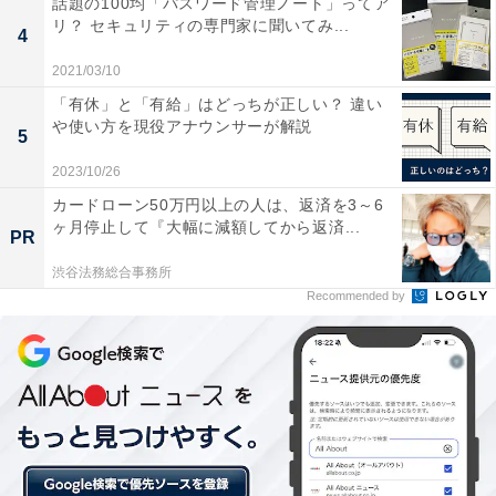
多い
話題の100均「パスワード管理ノート」ってア
リ？ セキュリティの専門家に聞いてみ...
4
2021/03/10
「有休」と「有給」はどっちが正しい？ 違い
や使い方を現役アナウンサーが解説
5
2023/10/26
カードローン50万円以上の人は、返済を3～6
ヶ月停止して『大幅に減額してから返済...
PR
渋谷法務総合事務所
インスタを利用している約6割の人が、毎日利用している
Recommended by
インスタグラムを利用している人のうち、毎日利用して
いる人は63.4％でした。年代別では、10代女性が
85.4％、20代女性で75.9％。男性も10代男性は73.5％、
20代男性で75.5％と、若年層は男女問わず毎日利用して
いる人の方が多いことが分かりました。