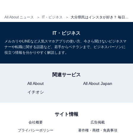
【おすすめ記事】
All About ニュース
IT・ビジネス
大分県民はインスタが好き？ 毎日利用する人が86.4％で圧倒的1位
・
「映え」の次はこれ！ 若者世代の3つのインスタ活用法
IT・ビジネス
メルカリやLINEなど人気スマホアプリの使い方、今さら聞けないビジネスマ
・
ナーや転職に関する話題など、若手からベテランまで、ビジネスパーソンに
役立つ情報を分かりやすく解説します。
若者の新常識!? 連絡先交換はインスタ、親しくなったら
LINE交換
関連サービス
・
Clubhouseの次は何が来る？ 海外発の注目SNSサービス
All About
All About Japan
5選
イチオシ
サイト情報
会社概要
広告掲載
プライバシーポリシー
著作権・商標・免責事項