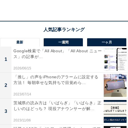
タ利用が広がっていることが分かります。
最新
一週間
一ヶ月
Google検索で「All About」「All About ニュー
ス」の記事が...
1
2026/06/15
「推し」の声をiPhoneのアラームに設定する
方法！ 毎朝幸せな気持ちで目覚めら...
2
2023/07/14
茨城県の読み方は「いばらぎ」「いばらき」正
しいのはどっち？ 現役アナウンサーが解...
3
2023/11/06
10～20代男女はインスタを毎日利用している人が