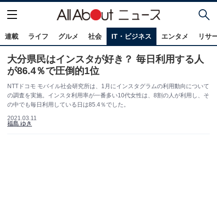
連載
ライフ
グルメ
社会
IT・ビジネス
エンタメ
リサ
大分県民はインスタが好き？ 毎日利用する人
が86.4％で圧倒的1位
NTTドコモ モバイル社会研究所は、1月にインスタグラムの利用動向について
の調査を実施。インスタ利用率が一番多い10代女性は、8割の人が利用し、そ
の中でも毎日利用している日は85.4％でした。
2021.03.11
福島 ゆき