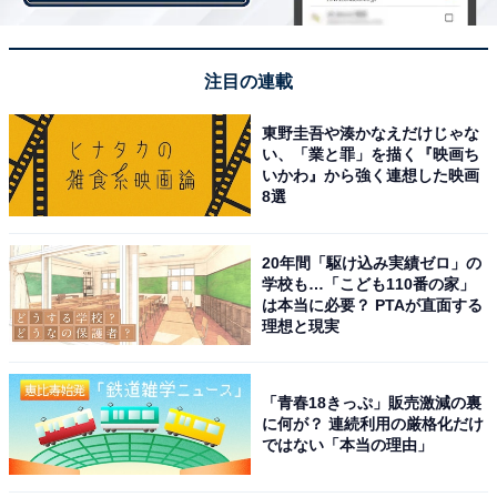
注目の連載
東野圭吾や湊かなえだけじゃな
い、「業と罪」を描く『映画ち
いかわ』から強く連想した映画
8選
20年間「駆け込み実績ゼロ」の
学校も…「こども110番の家」
は本当に必要？ PTAが直面する
理想と現実
「青春18きっぷ」販売激減の裏
インスタを毎日利用している人が多い県は？
に何が？ 連続利用の厳格化だけ
ではない「本当の理由」