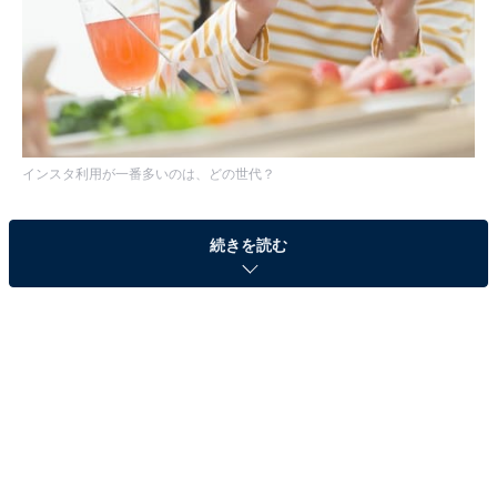
インスタ利用が一番多いのは、どの世代？
続きを読む
インスタ利用率1位は10代女性で80.4％
同調査は、全国のスマホ・ケータイを所有している15～
79歳の男女を対象にインターネットで実施しました（有
効回答数：6925）。