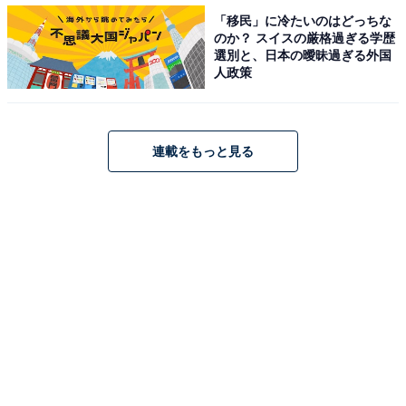
「移民」に冷たいのはどっちな
のか？ スイスの厳格過ぎる学歴
選別と、日本の曖昧過ぎる外国
人政策
連載をもっと見る
インスタ毎日利用率ナンバーワンの県は？
都道府県別に利用頻度を調査したところ、インスタグラ
ムを毎日利用している県の1位は大分県（86.4％）。2位
は茨城県（82.4％）、3位は山口県（80.0％）でした。
10～20代の若年層を中心に根付いているインスタグラム
の利用。中高年、シニア層でも毎日利用している人は意
外と多く、世代に関係なく誰もが利用できるSNSとし
て、ますます定着していきそうです。