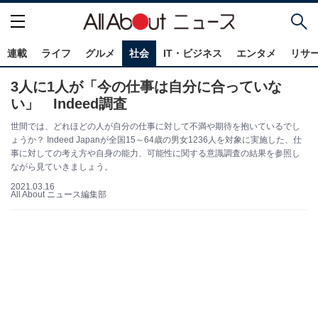
連載
ライフ
グルメ
社会
IT・ビジネス
エンタメ
リサ
3人に1人が「今の仕事は自分に合っていな
い」 Indeed調査
世間では、どれほどの人が自分の仕事に対して不満や期待を抱いているでし
ょうか？ Indeed Japanが全国15～64歳の男女1236人を対象に実施した、仕
事に対しての考え方や自身の能力、可能性に関する意識調査の結果を参照し
ながら見ていきましょう。
2021.03.16
All About ニュース編集部