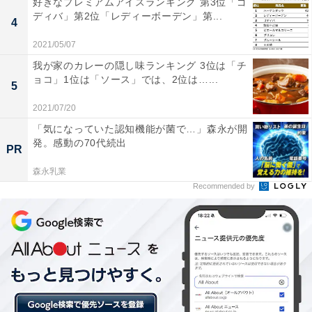
好きなプレミアムアイスランキング 第3位「ゴ
世の中の仕事全体に対しては、現在の就労状況に関わら
ディバ」第2位「レディーボーデン」第...
4
ず84.8％の人が「世の中には自分に合った仕事があると
思う」と回答。年代別に見ると、50代が最も高く88.8％
2021/05/07
でした。
我が家のカレーの隠し味ランキング 3位は「チ
ョコ」1位は「ソース」では、2位は…...
5
2021/07/20
また79.9％が「今の世の中には、自分の知らない仕事が
「気になっていた認知機能が菌で…」森永が開
もっとあると思う」と考えていることも分かりました。
発。感動の70代続出
PR
特に10代で84.9％、20代で79.7％と若い世代でその割合
が高く、多くの人が、世の中に存在する仕事に対して期
森永乳業
Recommended by
待を持っていることが分かります。
働くことに意欲的でありつつも、今の自分の仕事よりも
自分の能力や性質に適している、つまり、自分が得意な
仕事がある可能性を10代、20代がより考えているようで
す。