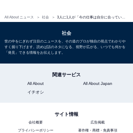
一方「転職はハードルが高い」と考える人は全体で
All About ニュース
社会
3人に1人が「今の仕事は自分に合っていない」 Indeed調査
71.3％、最多は30代の75.3％でした。「もしも、気軽に
色々な仕事を試せるような機会があったとしたら、試し
社会
てみたいと思いますか？」の質問には、63.1％が「試し
世の中をにぎわず注目のニュースを、その道のプロが独自の視点でわかりや
てみたい」と回答。特に10代では82.3％と最も高く、次
すく掘り下げます。読めば話のネタになる、視野が広がる、いつでも何かを
「発見」できる情報をお伝えします。
いで30代が75.1％でした。
関連サービス
30代は転職に対する関心が高い一方で、実際に転職する
All About
All About Japan
ことに対するハードルを感じている割合も最多でした。
イチオシ
気軽に仕事を試せる機会があれば試してみたいと考える
人も多く、自身の仕事に対して見つめ直したり考えたり
することが多い世代であることがうかがえます。
サイト情報
会社概要
広告掲載
プライバシーポリシー
著作権・商標・免責事項
調査は2021年2月10～12日の期間、インターネット上で