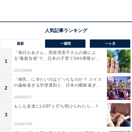
世の中には「自分に合った仕事がある」50代が
88.8％
最新
一週間
一ヶ月
「毎日かあさん」西原理恵子さんの娘によ
る”毒親告発”で、日本の子育てSNS界隈が...
1
2022/06/08
「移民」に冷たいのはどっちなのか？ スイス
の厳格過ぎる学歴選別と、日本の曖昧過ぎ...
2
2026/01/17
もしも友達にLGBTと打ち明けられたら…？
3
仕事への考え方
2018/07/05