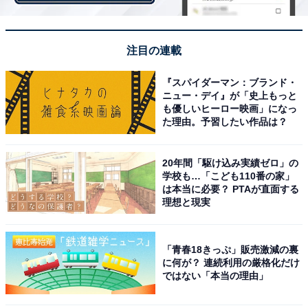
注目の連載
『スパイダーマン：ブランド・
ニュー・デイ』が「史上もっと
も優しいヒーロー映画」になっ
た理由。予習したい作品は？
20年間「駆け込み実績ゼロ」の
学校も…「こども110番の家」
は本当に必要？ PTAが直面する
理想と現実
「青春18きっぷ」販売激減の裏
68％が転職に関心があるが、71％が転職はハード
に何が？ 連続利用の厳格化だけ
ではない「本当の理由」
ルが高いと感じている