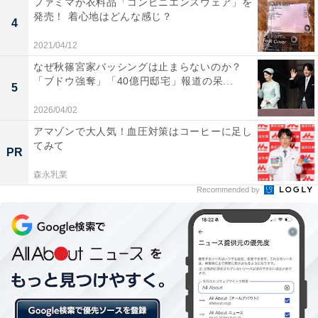
ファミマが衣料品「コンビニエンスウェア」を
発売！ 着心地はどんな感じ？
4
2021/04/12
なぜ秋篠宮家バッシングは止まらないのか？
「ブドウ強奪」「40億円邸宅」報道の呆...
5
2026/04/02
アマゾンで大人気！血圧対策はコーヒーに足し
てみて
PR
森永乳業
Recommended by