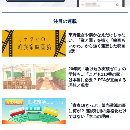
注目の連載
東野圭吾や湊かなえだけじゃな
い、「業と罪」を描く『映画ち
いかわ』から強く連想した映画
8選
20年間「駆け込み実績ゼロ」の
学校も…「こども110番の家」
は本当に必要？ PTAが直面する
理想と現実
「青春18きっぷ」販売激減の裏
に何が？ 連続利用の厳格化だけ
ではない「本当の理由」