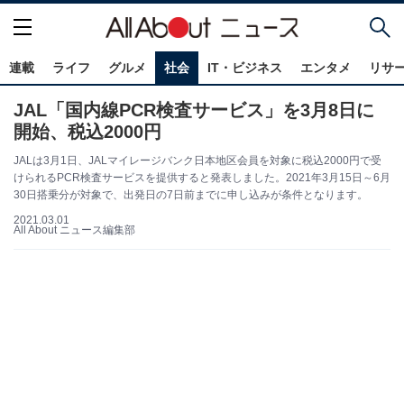
連載
ライフ
グルメ
社会
IT・ビジネス
エンタメ
リサ
JAL「国内線PCR検査サービス」を3月8日に
開始、税込2000円
JALは3月1日、JALマイレージバンク日本地区会員を対象に税込2000円で受
けられるPCR検査サービスを提供すると発表しました。2021年3月15日～6月
30日搭乗分が対象で、出発日の7日前までに申し込みが条件となります。
2021.03.01
All About ニュース編集部