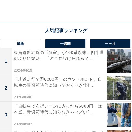
最新
一週間
一ヶ月
東海道新幹線の「個室」が100系以来、四半世
紀ぶりに復活！ 「どこに設けられる？...
1
2024/04/19
「歩道走行で即6000円」のウソ・ホント。自
転車の青切符時代に知っておくべき“指...
2
2026/08/06
「自転車で右折レーンに入ったら6000円」は
本当。青切符時代に知らなきゃマズい“...
3
2026/08/07