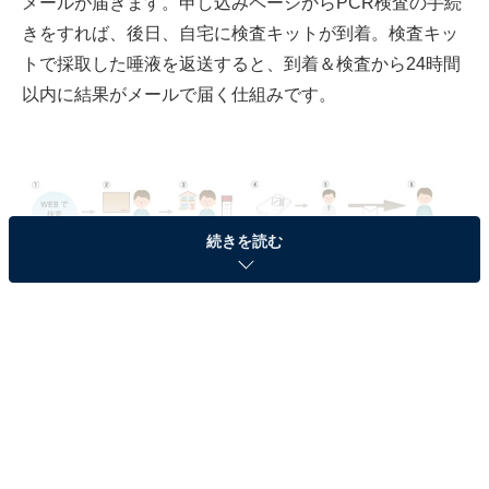
メールが届きます。申し込みページからPCR検査の手続
きをすれば、後日、自宅に検査キットが到着。検査キッ
トで採取した唾液を返送すると、到着＆検査から24時間
以内に結果がメールで届く仕組みです。
続きを読む
PCR検査サービスの流れ（検体返送時の送料は2000円とは別途必要）
医療法人社団直悠会にしたんクリニックと連携し、厚生
労働省病原体検査指針に準拠したPCR検査を実施。陽性
判定が出た場合はクリニックから連絡があり、保健所と
も連携するとのことです。