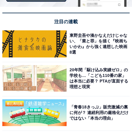
注目の連載
東野圭吾や湊かなえだけじゃな
い、「業と罪」を描く『映画ち
いかわ』から強く連想した映画
8選
中国のメディア、ネットユーザーにも惜しまれた
20年間「駆け込み実績ゼロ」の
ヒデキ
学校も…「こども110番の家」
は本当に必要？ PTAが直面する
理想と現実
西城さんの死は「人民日報」の電子版「人民網」など現
地メディアでも大々的に報じられた。古くからのファン
はもちろん、アニメ「ちびまる子ちゃん」に登場する人
「青春18きっぷ」販売激減の裏
に何が？ 連続利用の厳格化だけ
気スターとして、アニメ「∀ガンダム」の主題歌「ター
ではない「本当の理由」
ンAターン」（1999年）を歌うアニメソング歌手とし
て、西城さんを知る若い世代からも多くの惜しむ声があ