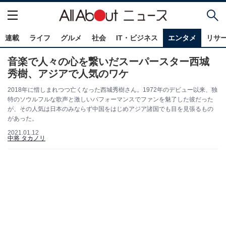
連載
ライフ
グルメ
社会
IT・ビジネス
エンタメ
リサ
音楽で人々の心を繋いだスーパースター西城
秀樹、アジアで人気のワケ
2018年に惜しまれつつ亡くなった西城秀樹さん。1972年のデビュー以来、独
特のソウルフルな歌声と激しいパフォーマンスでファンを魅了した彼だった
が、その人気は日本のみならず中国をはじめアジア諸国でも目を見張るもの
があった。
2021.01.12
中将 タカノリ