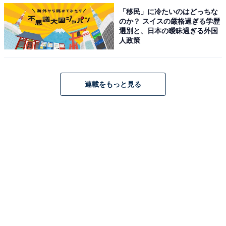
「移民」に冷たいのはどっちな
がったようだ。
のか？ スイスの厳格過ぎる学歴
選別と、日本の曖昧過ぎる外国
まだまだ日本とアジア諸国の間のわだかまりが大きかっ
人政策
た時代に、音楽の力で人々の心を繋いだ西城さん。その
偉業にあらためて敬意を表したい。
連載をもっと見る
YouTube「西城秀樹 IN 夜のヒットスタジオ」「’85
HIDEKI SPECILAL IN BUDOHKAN -For 50 Songs-」