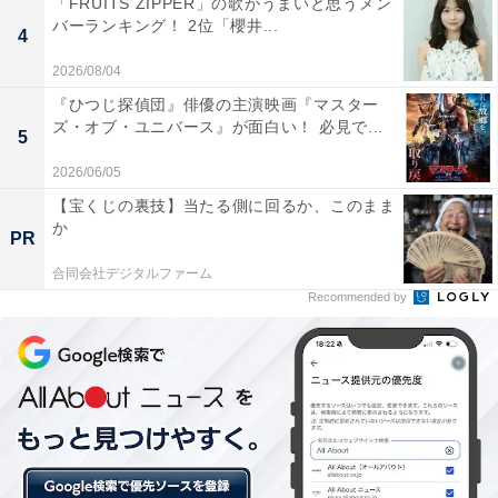
「FRUITS ZIPPER」の歌がうまいと思うメン
だ。
バーランキング！ 2位「櫻井...
4
西城さんがアジア諸国で人気を得た理由……それはご本
2026/08/04
人の実力はもちろんだが、1970年代に日本の音楽シーン
『ひつじ探偵団』俳優の主演映画『マスター
ズ・オブ・ユニバース』が面白い！ 必見で...
で発達した「アイドル歌手」というスタイルをいち早く
5
輸出したことにあると思う。
2026/06/05
【宝くじの裏技】当たる側に回るか、このまま
ステージ狭しと駆け回り、派手な身振り手振りで楽曲の
か
PR
世界観を表現するそのスタイルは、アジア諸国の音楽フ
合同会社デジタルファーム
ァンにとってまさに「新時代」の到来だったに違いな
Recommended by
い。