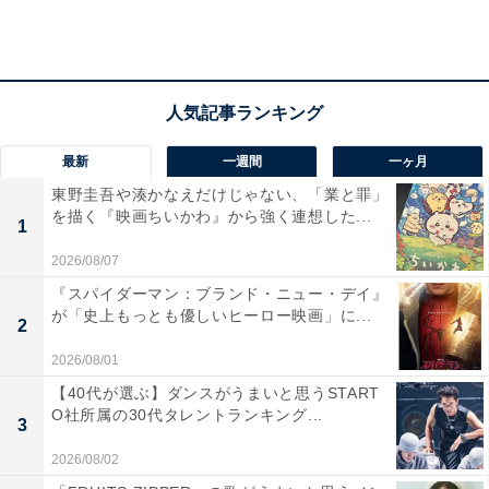
「アイドル歌手」スタイルをいち早く伝えた、西
城秀樹
最新
一週間
一ヶ月
生前、西城さんがバラエティー番組でお話になっていた
東野圭吾や湊かなえだけじゃない、「業と罪」
を描く『映画ちいかわ』から強く連想した...
エピソードにこんなものがある。香港のとある人気レス
1
トランに入ろうとしたところ、店前には長蛇の列。待ち
2026/08/07
客の中には、なんとあのマイケル・ジャクソンも含まれ
『スパイダーマン：ブランド・ニュー・デイ』
ていたそうだが、店員は当然のように西城さんを優先的
が「史上もっとも優しいヒーロー映画」に...
2
に店内に案内したのだという。
2026/08/01
西城さんはこの件について「マイケルは（整形で）顔が
【40代が選ぶ】ダンスがうまいと思うSTART
O社所属の30代タレントランキング...
よく変わるから気付かれてなかったんじゃないかな？」
3
とジョークにしていたが、当時の香港でのヒデキ人気を
2026/08/02
物語るエピソードとして非常にわかりやすいエピソード