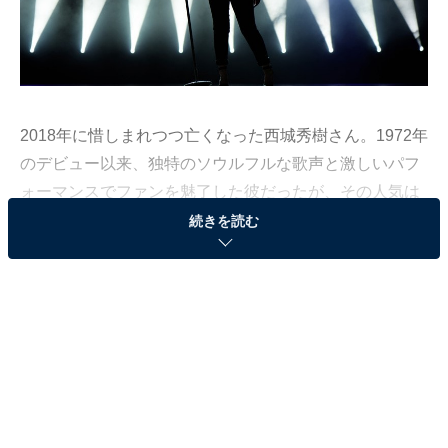
2018年に惜しまれつつ亡くなった西城秀樹さん。1972年
のデビュー以来、独特のソウルフルな歌声と激しいパフ
ォーマンスでファンを魅了した彼だったが、その人気は
日本のみならず、中国をはじめアジア諸国でも目を見張
続きを読む
るものがあった。
西城さんにとって初の本格的アジア進出は、1981年の
「香港音楽祭」（アジアテレビ）出演。ここで大反響を
得、同年中にクイーンエリザベスホールでのコンサート
を成功させた西城さんはその後1985年にシンガポール、
1987年に中国と、アジア各地でも大々的なコンサートを
開催してゆく。