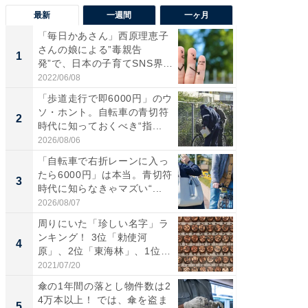
最新
一週間
一ヶ月
「毎日かあさん」西原理恵子
え、一方
さんの娘による”毒親告
円!? 
1
1
発”で、日本の子育てSNS界隈
で実はア
が...
2022/06/08
2026/08/0
「歩道走行で即6000円」のウ
「歩道走
ソ・ホント。自転車の青切符
ソ・ホ
2
2
時代に知っておくべき“指...
時代に知
2026/08/06
2026/08/0
「自転車で右折レーンに入っ
「自転
たら6000円」は本当。青切符
たら60
3
3
時代に知らなきゃマズい“...
時代に知
2026/08/07
2026/08/0
周りにいた「珍しい名字」ラ
【見城徹
ンキング！ 3位「勅使河
も変わ
4
PR
原」、2位「東海林」、1位
は？...
2021/07/20
FINCHI o
傘の1年間の落とし物件数は2
4万本以上！ では、傘を盗ま
5