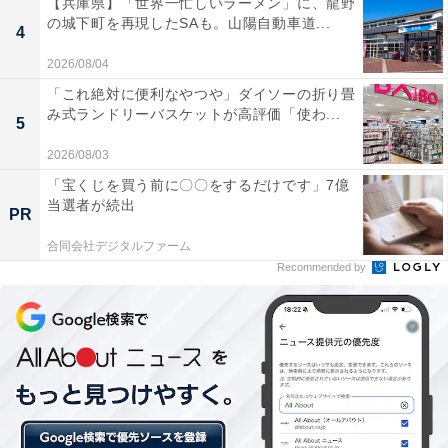
【兵庫県】「世界一忙しいラーメン」に、龍野
にロカボマークがつき、店内のポップには糖質量も表示
の城下町を再現したSAも。山陽自動車道...
4
されているので選ぶときの参考になります。
2026/08/04
「これ絶対に便利なやつや」ダイソーの折り畳
み式ランドリーバスケットが高評価「使わ...
5
2026/08/03
「宝くじを買う前に〇〇をするだけです」7億
当選者が続出
PR
合同会社デジタルファーム
Recommended by
1品目「成城石井自家製 ティラミスコーヒーゼリ