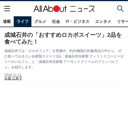
連載
ライフ
グルメ
社会
IT・ビジネス
エンタメ
リサ
成城石井の「おすすめロカボスイーツ」2品を
食べてみた！
成城石井では「ロカボフェア」を実施中。約40種類の対象商品の中から、ぜ
ひ食べておきたい自家製スイーツ2品「成城石井自家製 ティラミスコーヒーゼ
リーのパルフェ」と「成城石井自家製 アーモンドクリームのプリンパルフ
ェ」を紹介します。
2020.11.11
古屋 江美子