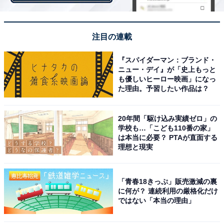
ーのパルフェ」
注目の連載
『スパイダーマン：ブランド・
ニュー・デイ』が「史上もっと
も優しいヒーロー映画」になっ
た理由。予習したい作品は？
20年間「駆け込み実績ゼロ」の
学校も…「こども110番の家」
は本当に必要？ PTAが直面する
理想と現実
「青春18きっぷ」販売激減の裏
に何が？ 連続利用の厳格化だけ
ではない「本当の理由」
「成城石井自家製 ティラミスコーヒーゼリーのパルフェ」（299円税別）​​
ロカボな自家製デザート1品目は「成城石井自家製 ティ