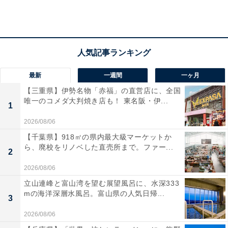
最新
一週間
一ヶ月
【三重県】伊勢名物「赤福」の直営店に、全国
唯一のコメダ大判焼き店も！ 東名阪・伊...
成城石井のロカボフェアでは対象商品にひとめでわかるロカボ表示がある
1
ロカボとは、“ゆるやかに糖質制限をする”食のスタイル
2026/08/06
とのこと。カロリーを制限するのではなく、栄養素の中
【千葉県】918㎡の県内最大級マーケットか
ら、廃校をリノベした直売所まで。ファー...
で唯一血糖を上げるといわれている“糖質”を、1食あたり
2
20～40g、1日あたり70～130gに制限することで食後の
2026/08/06
血糖の上昇をおさえようというものです。
立山連峰と富山湾を望む展望風呂に、水深333
mの海洋深層水風呂。富山県の人気日帰...
3
今回の成城石井のロカボフェアでは、ロカボなラインナ
2026/08/06
ップとして約40商品をピックアップ。代表的なアイテム