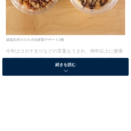
成城石井のロカボ自家製デザート2種
今年はコロナ太りなどの言葉もうまれ、例年以上に健康
を意識する人が増えています。そんな中、注目を集めて
続きを読む
いるのが「ロカボ」。成城石井では、11月2日（月）～
11月29日（日）まで「ロカボフェア」を実施中。今回は
成城石井のロカボフェアの対象商品の中から、おやつに
おすすめのオリジナルスイーツ2品を紹介します。