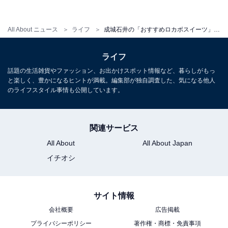
コーヒーゼリーは弾力のある食感で、ほろ苦な大人テイ
All About ニュース
ライフ
成城石井の「おすすめロカボスイーツ」2品を食べてみた！
スト。ティラミスクリームは、マスカルポーネチーズを
使ったエスプレッソコーヒー風味で、ふわっとやわら
ライフ
か。つるんとしたゼリー、ふんわりしたクリーム、サク
話題の生活雑貨やファッション、お出かけスポット情報など、暮らしがもっ
サクのアーモンドという食感の組み合わせも楽しいデザ
と楽しく、豊かになるヒントが満載。編集部が独自調査した、気になる他人
ート。ひとつあたり糖質は14.8g、カロリーも187kcalと
のライフスタイル事情も公開しています。
控えめです。
関連サービス
All About
All About Japan
2品目「成城石井自家製 アーモンドクリームのプ
イチオシ
リンパルフェ」
サイト情報
会社概要
広告掲載
プライバシーポリシー
著作権・商標・免責事項