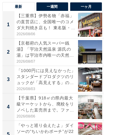
最新
一週間
一ヶ月
【三重県】伊勢名物「赤福」
【兵庫
の直営店に、全国唯一のコメ
ーメン
1
1
ダ大判焼き店も！ 東名阪・
再現した
伊...
道...
2026/08/06
2026/08/0
【京都府の人気スーパー銭
【三重
湯】「宇治天然温泉 源氏の
の直営
2
2
湯」は宇治市内唯一の天然温
ダ大判焼
泉と...
伊...
2026/08/07
2026/08/0
「1000円には見えなかった」
【千葉県
スタンダードプロダクツのリ
級マー
3
3
ュックが「高見えする」の...
ノベし
ー...
2026/08/03
2026/08/0
【千葉県】918㎡の県内最大
立山連
級マーケットから、廃校をリ
風呂に、
4
4
ノベした直売所まで。ファ
層水風
ー...
帰...
2026/08/06
2026/08/0
「やっと巡り会えたよ」ダイ
「これ
ソーの“ちいかわポーチ”が22
ダイソ
5
5