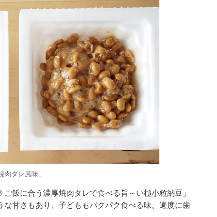
焼肉タレ風味」
® ご飯に合う濃厚焼肉タレで食べる旨～い極小粒納豆」
うな甘さもあり、子どももパクパク食べる味。適度に歯