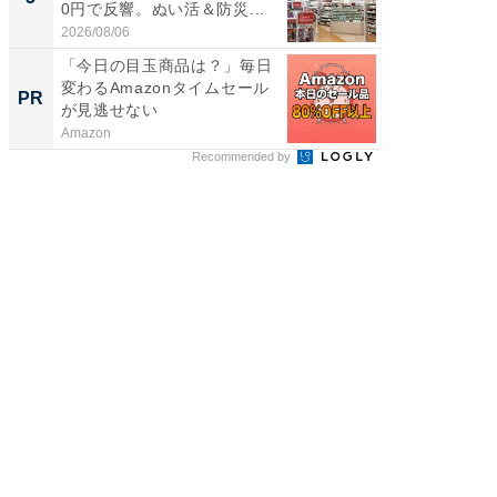
0円で反響。ぬい活＆防災...
リーバ
わ...
2026/08/06
2026/08/0
「今日の目玉商品は？」毎日
楽しさ
変わるAmazonタイムセール
セコで避
PR
PR
が見逃せない
ティビ
東...
Amazon
東急不動
Recommended by