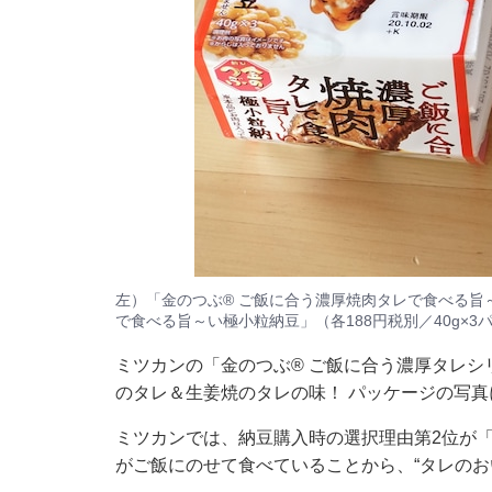
左）「金のつぶ® ご飯に合う濃厚焼肉タレで食べる旨
で食べる旨～い極小粒納豆」（各188円税別／40g×3
ミツカンの「金のつぶ® ご飯に合う濃厚タレシ
のタレ＆生姜焼のタレの味！ パッケージの写
ミツカンでは、納豆購入時の選択理由第2位が「
がご飯にのせて食べていることから、“タレのお