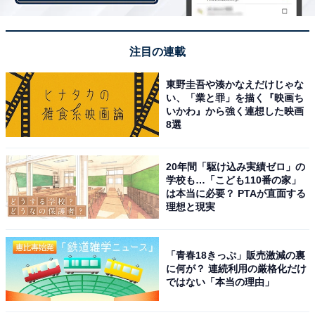
ズンはレアル・マドリードから同じスペインのビジャレ
アルへ期限付き移籍する久保建英（19歳）、イタリア１
注目の連載
部リーグで評価を高めている冨安健洋（21歳、ボローニ
ャ）らに刺激されるように、フレッシュな力がJ1、J2で
東野圭吾や湊かなえだけじゃな
台頭している。
い、「業と罪」を描く『映画ち
いかわ』から強く連想した映画
8選
問題はヨーロッパのクラブ側にある。
新型コロナウイルスの感染拡大により、ヨーロッパ各国
20年間「駆け込み実績ゼロ」の
リーグは昨シーズン途中での打ち切りや無観客での試合
学校も…「こども110番の家」
は本当に必要？ PTAが直面する
開催を強いられた。収入の大幅減に直面し、経営のスリ
理想と現実
ム化が求められているなかで、新戦力の補強を見送るク
ラブは多い。
「青春18きっぷ」販売激減の裏
ヨーロッパ各国の有力クラブは、全世界にスカウト網を
に何が？ 連続利用の厳格化だけ
ではない「本当の理由」
張り巡らせている。しかし、新型コロナウイルスの感染
拡大による入国制限により、外国人スカウトが「生の情