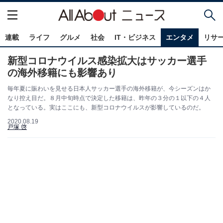
連載
ライフ
グルメ
社会
IT・ビジネス
エンタメ
リサ
新型コロナウイルス感染拡大はサッカー選手
の海外移籍にも影響あり
毎年夏に賑わいを見せる日本人サッカー選手の海外移籍が、今シーズンはか
なり控え目だ。８月中旬時点で決定した移籍は、昨年の３分の１以下の４人
となっている。実はここにも、新型コロナウイルスが影響しているのだ。
2020.08.19
戸塚 啓