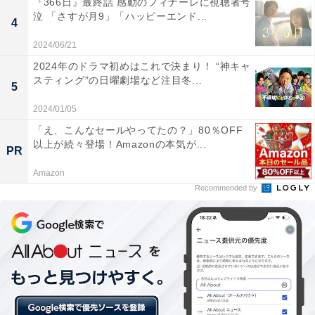
『366日』最終話 感動のフィナーレに視聴者号
泣 「さすが月9」「ハッピーエンド...
4
2024/06/21
2024年のドラマ初めはこれで決まり！ “神キャ
スティング”の日曜劇場など注目冬...
5
2024/01/05
「え、こんなセールやってたの？」80％OFF
以上が続々登場！Amazonの本気が...
PR
Amazon
Recommended by
新型コロナウイルスの影響がサッカー界にも
ヨーロッパのクラブから関心を寄せられる日本人選手
が、減っているわけではない。むしろその逆だ。今シー