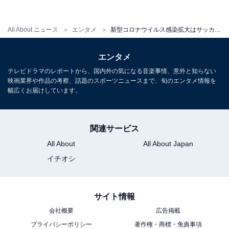
感染再拡大で帰国を選ぶ日本人選手も
All About ニュース
エンタメ
新型コロナウイルス感染拡大はサッカー選手の海外移籍にも影響あり
経済活動の再開によって、新型コロナウイルスの感染が
世界的に再拡大している。サッカー界も例外ではなく、
エンタメ
日本人選手が所属するクラブでの感染も報告されてい
テレビドラマのレポートから、国内外の気になる音楽事情、意外と知らない
映画業界や作品の考察、話題のスポーツニュースまで、旬のエンタメ情報を
る。
幅広くお届けしています。
家族と一緒に現地で生活をしている選手たちにすれば、
妻や子どもを感染から守ることは大きな関心事だ。自分
関連サービス
がプレーしている国で感染が広がれば、帰国を選択する
All About
All About Japan
選手が出てくるかもしれない。
イチオシ
ヨーロッパ各国の夏の移籍期間は、通常なら8月末で閉
じる。しかし今年は、新型コロナウイルスの影響を考慮
サイト情報
して10月5日まで延長された。
会社概要
広告掲載
Jリーグは8月28日で夏の移籍期間を閉じるが、今シーズ
プライバシーポリシー
著作権・商標・免責事項