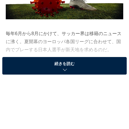
毎年6月から8月にかけて、サッカー界は移籍のニュース
に沸く。夏開幕のヨーロッパ各国リーグに合わせて、国
内でプレーする日本人選手が新天地を求めるのだ。
東京五輪が20年7月開幕予定だった昨夏は、久保建英が
続きを読む
レアル・マドリード（スペイン）へ移籍するなど、20歳
前後の選手が10人以上もヨーロッパへ旅立った。五輪の
男子サッカーは開催時に23歳以下の選手に出場資格があ
り、東京五輪のメンバー入りをめざす若武者が続々と新
たなチャレンジに乗り出した。
また、19年9月開幕のカタールW杯アジア予選を見据え
て、日本代表入りや日本代表定着を目ざす中堅層の選手