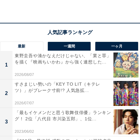
のベールスホットの一員となった。今シーズン1部に昇
格したクラブから、ヨーロッパでの第一歩を記す。
今シーズンからブンデスリーガ1部に昇格したウニオ
ン・ベルリン入りには、横浜F・マリノスの遠藤渓太
（22歳）が来年6月末までの期限付き移籍で入団した。
最新
一週間
一ヶ月
スピード豊かなドリブルを武器とする彼のドイツ行き
東野圭吾や湊かなえだけじゃない、「業と罪」
を描く『映画ちいかわ』から強く連想した...
で、ブンデスリーガ1部でプレーする日本人選手は長谷
1
部誠、鎌田大地（ともにフランクフルト）、大迫勇也
2026/08/07
（ブレーメン）、遠藤航（シュツットガルト）と合わせ
すさまじい勢いの「KEY TO LIT（キテレ
て5人となった。
ツ）」がブレーク寸前!? 人気急拡...
2
J2リーグからヨーロッパへ向かった選手もいる。東京ヴ
2026/07/07
ェルディの藤本寛也（21歳）が、ポルトガル1部のジ
「最もイケメンだと思う歌舞伎俳優」ランキン
グ！ 2位「八代目 市川染五郎」、1位...
ル・ヴィセンテへ期限付き移籍したである。19年に行な
3
われたU-20（20歳以下）W杯に出場した期待のレフティ
2023/06/02
ーだ。