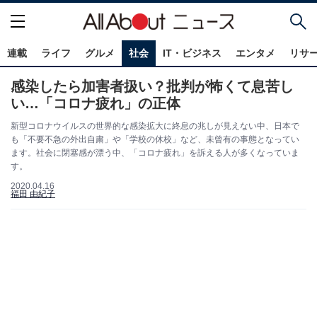
連載
ライフ
グルメ
社会
IT・ビジネス
エンタメ
リサ
感染したら加害者扱い？批判が怖くて息苦し
い…「コロナ疲れ」の正体
新型コロナウイルスの世界的な感染拡大に終息の兆しが見えない中、日本で
も「不要不急の外出自粛」や「学校の休校」など、未曾有の事態となってい
ます。社会に閉塞感が漂う中、「コロナ疲れ」を訴える人が多くなっていま
す。
2020.04.16
福田 由紀子