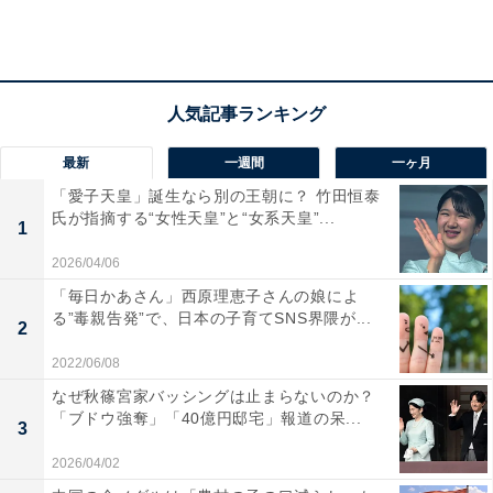
さらに、症状の出ないコロナ感染もあり得るということ
なので「自分もすでに感染しているかもしれない」「無
自覚に周囲に広げているのではないか」という不安を抱
えてしまうのも、新型コロナの特徴でしょう。
最新
一週間
一ヶ月
「愛子天皇」誕生なら別の王朝に？ 竹田恒泰
この「自分が感染しているかどうか分らない」という不
氏が指摘する“女性天皇”と“女系天皇”...
1
安は、健康診断後に追加された精密検査の結果を待って
2026/04/06
いる時の心境に似ているように思います。
「毎日かあさん」西原理恵子さんの娘によ
る”毒親告発”で、日本の子育てSNS界隈が...
2
2022/06/08
なぜ秋篠宮家バッシングは止まらないのか？
「ブドウ強奪」「40億円邸宅」報道の呆...
3
2026/04/02