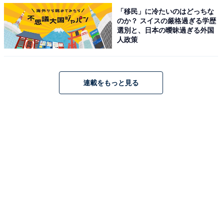
です。
「移民」に冷たいのはどっちな
のか？ スイスの厳格過ぎる学歴
選別と、日本の曖昧過ぎる外国
人政策
しかし、テレワークができない職種、満員電車での通勤
を続けざるを得ない人もいるでしょうし、食料品などの
買い物は生活に必要です。どれだけ気をつけていても、
連載をもっと見る
うつるときにはうつる……すべての人が「感染対策を
100％徹底」することは不可能です。
「ほらみたことか」と言えるのは、その時点で、たまた
ま自分が感染していないから。誰にとっても「明日はわ
が身」なのだという想像力を持ち、相手を思いやれる社
会にしていきたいものです。
一方で、したほうがよい批判もあります。