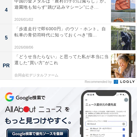
中国の金メダルは「農村の子の口減らし」か。
遊園地も知らず“跳び込みマシーン”にさ...
4
2026/01/02
「歩道走行で即6000円」のウソ・ホント。自
転車の青切符時代に知っておくべき“指...
5
2026/08/06
「どうせ当たらない」と思ってた私が本当に当
2. 批判疲れ
選した“買い方”がこれ
PR
新型コロナは無症状の人からの感染が問題視されている
合同会社デジタルファーム
Recommended by
ため、無自覚な感染拡大の「加害者にならないようにし
ましょう」という言い方を時々目にします。
外出時にマスクをするなどして、感染を広げないよう気
を配るのは大切なことですが、筆者はこの「加害者」と
いう言い方は不適切だと感じています。感染者を「悪