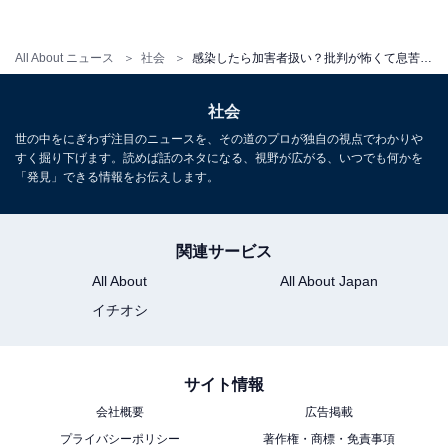
7都府県に緊急事態宣言が出され、休業要請や外出自粛
All About ニュース
社会
感染したら加害者扱い？批判が怖くて息苦しい…「コロナ疲れ」の正体
による経済的な打撃を受けている人たちが増えるに伴
い、休業補償やマスクの配布などの政策に対する批判が
社会
高まっています。こちらは「必要な批判」でしょう。な
世の中をにぎわず注目のニュースを、その道のプロが独自の視点でわかりや
すく掘り下げます。読めば話のネタになる、視野が広がる、いつでも何かを
ぜなら、多くの国民の「生きる権利」に関わる問題だか
「発見」できる情報をお伝えします。
らです。このような非常事態に適切に対処するために、
私たちが納めてきた税金の使い途については遠慮なく意
見を伝えた方がよいと思います。
関連サービス
All About
All About Japan
イチオシ
「感染者」という、今、最も弱い立場にある（批判しや
すい）人を批判するのではなく、不適切な感染対策を批
判し、社会のあり方を変えていく。それが、ひいては自
サイト情報
分を救うことにもなるのだと思います。
会社概要
広告掲載
プライバシーポリシー
著作権・商標・免責事項