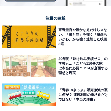
者」だとみなす考えが背後にあるように感じるからで
す。
注目の連載
そのような風潮の中、「自分が誰かにうつしてしまった
東野圭吾や湊かなえだけじゃな
らどうしよう」「職場に持ち込んでしまったらどうしよ
い、「業と罪」を描く『映画ち
いかわ』から強く連想した映画
う」といった不安には、周りの人の健康を心配する気持
8選
ちと同時に「感染したら、自分の感染対策の落ち度につ
いて“加害者”として批判されるのではないか」という不
20年間「駆け込み実績ゼロ」の
安があるように思います。病気になった上に、世間から
学校も…「こども110番の家」
は本当に必要？ PTAが直面する
「悪者」「加害者」と責められてしまうのは、あまりに
理想と現実
酷な話です。
「青春18きっぷ」販売激減の裏
批判をおそれる気持ちが強い人ほど、他人を批判しがち
に何が？ 連続利用の厳格化だけ
ではない「本当の理由」
です。「自分はこれだけ気をつけているのに、自分と同
じレベルで警戒していない人はけしからん」というわけ