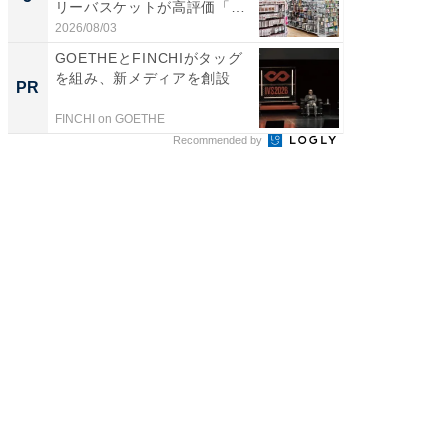
リーバスケットが高評価「使
賀ゆめ
わ...
お...
2026/08/03
2026/08/0
GOETHEとFINCHIがタッグ
これが
を組み、新メディアを創設
な間取
PR
PR
FINCHI on GOETHE
株式会社
Recommended by