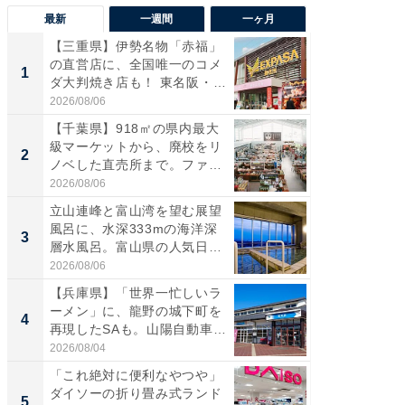
最新
一週間
一ヶ月
【三重県】伊勢名物「赤福」
【兵庫
の直営店に、全国唯一のコメ
ーメン
1
1
ダ大判焼き店も！ 東名阪・
再現した
伊...
道...
2026/08/06
2026/08/0
【千葉県】918㎡の県内最大
【三重
級マーケットから、廃校をリ
「鈴鹿天
2
2
ノベした直売所まで。ファ
は100
ー...
2026/08/06
2026/08/0
立山連峰と富山湾を望む展望
「ミニオ
風呂に、水深333mの海洋深
ッグ！ 
3
3
層水風呂。富山県の人気日
ど、夏限
帰...
2026/08/06
2026/08/0
【兵庫県】「世界一忙しいラ
【埼玉
ーメン」に、龍野の城下町を
「行田天
4
4
再現したSAも。山陽自動車
は和の
道...
が...
2026/08/04
2026/08/0
「これ絶対に便利なやつや」
【石川
ダイソーの折り畳み式ランド
湯】「天
5
5