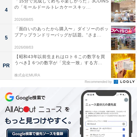
「15分で完成してめちゃ楽しかった」3COINS
の「モールドールトレカケースキッ...
4
2026/08/05
「面白いのあったから購入〜」ダイソーのポッ
プアップランドリーバッグが話題。“さま...
5
2026/08/03
【昭和43年以前生まれはロト６この数字を買
うべき】6つの数字が「完全一致」する方...
PR
株式会社MURA
Recommended by