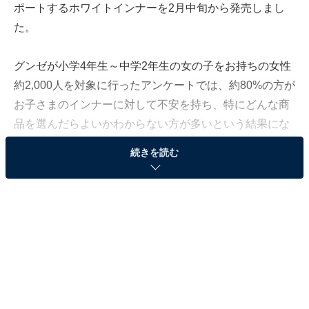
ポートするホワイトインナーを2月中旬から発売しまし
た。
グンゼが小学4年生～中学2年生の女の子をお持ちの女性
約2,000人を対象に行ったアンケートでは、約80%の方が
お子さまのインナーに対して不安を持ち、特にどんな商
品を選んだらよいかわからない方が多いという結果にな
りました。そこで、今回のリニューアルでは、敏感で痛
続きを読む
みや違和感を感じやすい女の子の胸の成長ステージをわ
かりやすく「Stage1:トップがふくらみはじめたら」
「Stage2:全体がふくらみはじめたら」に分けました。ス
テージごとにパッドを開発し、キャミソール、タンクト
ップ、ハーフトップなどをラインアップしました。ま
た、インナーに対する悩みの一つである肩紐のずり落ち
に対応した新開発のストラップ「ドコデモアジャスタ
ー」をファーストブラの肩紐に採用するなど、成長期の