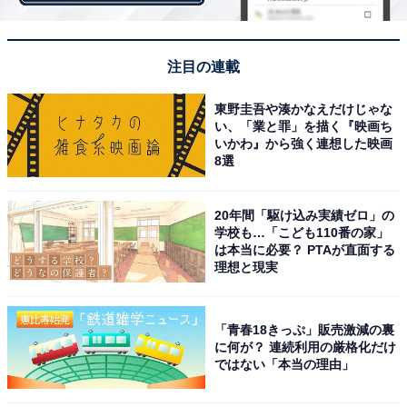
注目の連載
東野圭吾や湊かなえだけじゃな
い、「業と罪」を描く『映画ち
いかわ』から強く連想した映画
8選
20年間「駆け込み実績ゼロ」の
学校も…「こども110番の家」
Stage1 トップがふくらみはじめたら
は本当に必要？ PTAが直面する
理想と現実
「青春18きっぷ」販売激減の裏
に何が？ 連続利用の厳格化だけ
ではない「本当の理由」