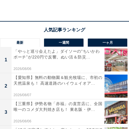
最新
一週間
一ヶ月
「やっと巡り会えたよ」ダイソーの“ちいかわ
ポーチ”が220円で反響。ぬい活＆防災...
1
2026/08/06
「ピエ クレール®」サイト
【愛知県】無料の動物園＆観光牧場に、市初の
https://www.gunze.jp/store/brand/piedclair-kids
天然温泉も！ 高速道路のハイウェイオア...
2
2026/08/07
質問に答えるとぴったりのタイプが見つかるチャートで
【三重県】伊勢名物「赤福」の直営店に、全国
商品選びをサポート
唯一のコメダ大判焼き店も！ 東名阪・伊...
3
2026/08/06