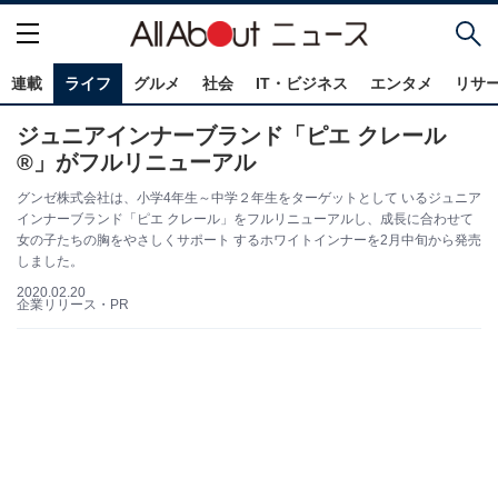
連載
ライフ
グルメ
社会
IT・ビジネス
エンタメ
リサ
ジュニアインナーブランド「ピエ クレール
®」がフルリニューアル
グンゼ株式会社は、小学4年生～中学２年生をターゲットとして いるジュニア
インナーブランド「ピエ クレール」をフルリニューアルし、成長に合わせて
女の子たちの胸をやさしくサポート するホワイトインナーを2月中旬から発売
しました。
2020.02.20
企業リリース・PR