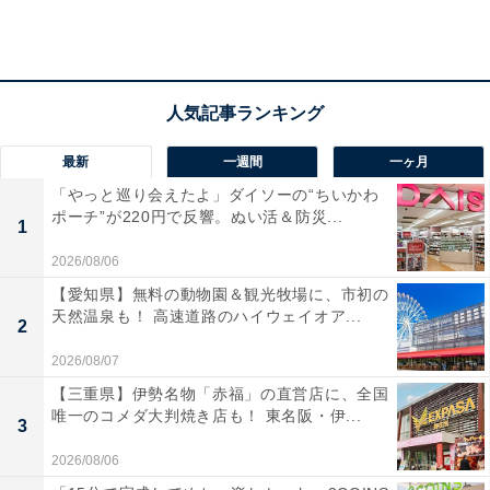
最近話題になっている「
ほめ写プロジェクト
」。子ども
の写真プリントを家の中に飾り、それを見ながらほめて
あげることで自己肯定感を高めようというものです。
いざ子どもをほめようとしてもなかなか難しいですが、
写真をきっかけにすればスムーズにできそうですね。大
最新
一週間
一ヶ月
げさにほめちぎる必要はなく、子どもが頑張っているこ
「やっと巡り会えたよ」ダイソーの“ちいかわ
ポーチ”が220円で反響。ぬい活＆防災...
とを親が認めているよ、見守っているよと伝えるだけで
1
十分です。
2026/08/06
【愛知県】無料の動物園＆観光牧場に、市初の
子どもの写真を母親がニコニコしながら眺めたり、子ど
天然温泉も！ 高速道路のハイウェイオア...
2
もの写真を大切に扱う姿に子どもが気づけば、そんな気
2026/08/07
持ちも伝わるのではないでしょうか。家族に大切にされ
【三重県】伊勢名物「赤福」の直営店に、全国
ていると子どもが実感できれば、子どもの居場所が家庭
唯一のコメダ大判焼き店も！ 東名阪・伊...
3
にあるんだと安心できるでしょう。
2026/08/06