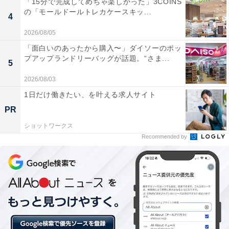
「15分で完成してめちゃ楽しかった」3COINS
写真を部屋に飾ったり、アルバムにしたりする時には、
の「モールドールトレカケースキッ...
4
スクラップブッキングはいかがでしょうか。写真を台紙
に貼り、パーツや文字を飾った作品を額に入れて飾った
2026/08/05
り、アルバムを作ったり……子どもが生まれた時に挑戦
「面白いのあったから購入〜」ダイソーのポッ
プアップランドリーバッグが話題。“さま...
した方も多いのでは？
5
2026/08/03
1日だけ働きたい、を叶える求人サイト
PR
ショットワークス
Recommended by