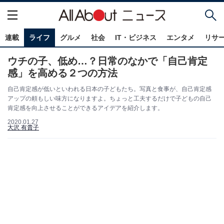
連載
ライフ
グルメ
社会
IT・ビジネス
エンタメ
リサ
ウチの子、低め…？日常のなかで「自己肯定
感」を高める２つの方法
自己肯定感が低いといわれる日本の子どもたち。写真と食事が、自己肯定感
アップの頼もしい味方になりますよ。ちょっと工夫するだけで子どもの自己
肯定感を向上させることができるアイデアを紹介します。
2020.01.27
大沢 有貴子