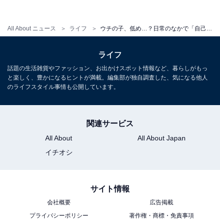
自己肯定感は、食事でも向上させることができます。
All About ニュース
ライフ
ウチの子、低め…？日常のなかで「自己肯定感」を高める２つの方法
例えば、お手伝い。子どもの年齢に合わせて、担当する
ライフ
仕事を決めましょう。毎日やり続けることで、子ども自
話題の生活雑貨やファッション、お出かけスポット情報など、暮らしがもっ
と楽しく、豊かになるヒントが満載。編集部が独自調査した、気になる他人
身が家族の一員で、家族に貢献できる存在だと自然と認
のライフスタイル事情も公開しています。
識することができます。食事の準備で忙しい時間にほめ
ることはちょっと面倒ですが、「助かるよ」など一言だ
けでも、子どもの働きが家族に貢献していることが分か
関連サービス
るように声をかけてあげましょう。
All About
All About Japan
イチオシ
家族それぞれの席に箸を置く、レタスをちぎる、トマト
を洗うなど、簡単で楽しくできそうなお手伝いを探しま
サイト情報
しょう。親にとっては二度手間になることもあります
が、自己肯定感をアップするため、大きくなってから料
会社概要
広告掲載
理を喜んでやるための投資だとポジティブに発想転換し
プライバシーポリシー
著作権・商標・免責事項