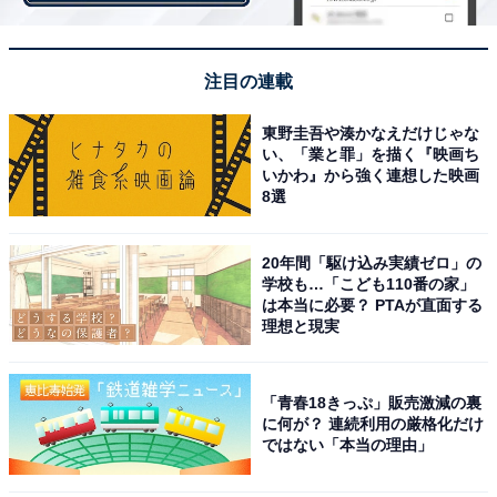
母親一人でもよいですが、親子での共同作業もおすすめ
注目の連載
です。作品作りを通して子どもの達成感を後押しできた
東野圭吾や湊かなえだけじゃな
ら、子どもの自信の源になるでしょう。
い、「業と罪」を描く『映画ち
いかわ』から強く連想した映画
8選
まだ年齢が小さくて細かい作業ができない場合や、工作
に苦手意識がある場合には、台紙やパーツ選びだけ任せ
20年間「駆け込み実績ゼロ」の
てみても。子どもが、自分自身を“決定できる存在”と感
学校も…「こども110番の家」
じて、自分自身を大切な存在だと認める第一歩になりま
は本当に必要？ PTAが直面する
理想と現実
す。母親もまた、褒められることが少ない“母親という役
割”を「私、子育て頑張ってきたな」と振り返ることで自
分自身の自己肯定感アップにもつながります。
「青春18きっぷ」販売激減の裏
に何が？ 連続利用の厳格化だけ
ではない「本当の理由」
母親の自己肯定感が高まれば、子どもへの接し方も良い
方向へ変化して、子どもの自己肯定感にも好影響を与え